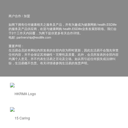
商户合作 / 加盟
如阁下拥有任何健康相关之服务及产品，并有兴趣成为健康网购 health.ESDlife
的服务及产品供应商，欢迎与健康网购 health.ESDlife业务发展部联络。我们会
于2个工作天内回覆，为阁下提供更多有关合作详情。
电邮:
partnership@esdlife.com
重要声明：
生活易会员於本网站内所发表的全部内容为即时更新，因此生活易不会预先审查
任何内容，并不会保证其准确性丶完整性及质量。此外，会员所发表的全部内容
均属个人意见，并不代表生活易之言论及立场。如从而引起任何损失或法律纠
纷，生活易概不负责。有关详情请参阅生活易的免责声明。