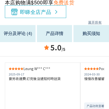
本店购物满$500即享
免费送货
即睇全店产品
展开所有
评分及评论 (4)
产品详情
购买须知
5.0
/5
Leung W*** C***
Poon 
2025-09-17
2024-03-30
要另收運費 訂完後沒通知何時送貨
慢慢改善貓貓流
产品功效显著