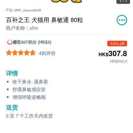
1 / 1
产品:
UPET_tspcnm0100
百补之王 犬猫用 鼻敏通 80粒
商户名称：
uPet
赚取307积分 (HK$3)
10% off
307.8
4则评价
HK$
HK$342.0
详情
收干鼻水‧ 通鼻塞
舒缓鼻敏感症状
增强呼吸道畅顺
送货
3 至 7 个工作天内发货