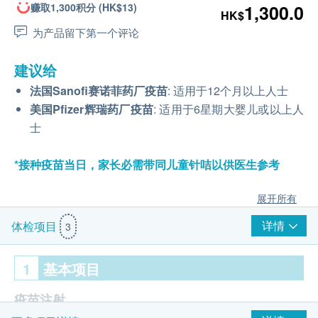
赚取1,300积分 (HK$13)
1,300.0
HK$
为产品留下第一个评论
建议给
法国
Sanofi
赛诺菲药厂疫苗
: 适用于12个月以上人士
美国
Pfizer
辉瑞药厂疫苗
: 适用于
6
星期大婴儿或以上人
士
*接种疫苗当日，家长必需带同儿童针咭以供医生参考
展开所有
详情
体检项目
3
1
基本项目
疫苗注射