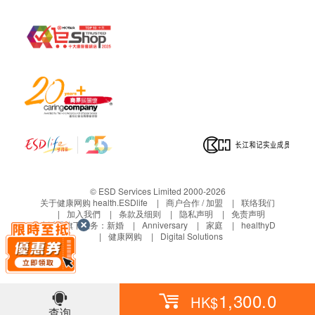
免责声明：
所有健康检查/服务并非作为医务诊断或治疗用
途。当阁下身体健康出现任何疾病征兆时，应立即
咨询有认可资格的医生，作出诊断及治疗。
本服务/产品由商户提供。生活易【健康网购
health.ESDlife】并没有经营或提供本服务/产品。
有关此服务/产品的错漏或延误，或因使用此服务/
产品而引致的损失、损害、受伤或法律诉讼，健康
网购health.ESDlife概不负责。一切有关的索偿或
© ESD Services Limited 2000-2026
查询，须向提供服务之体检中心或商户提出。
关于健康网购 health.ESDlife
商户合作 / 加盟
联络我们
加入我們
条款及细则
隐私声明
免责声明
生活易旗下业务：
新婚
Anniversary
家庭
healthyD
健康网购
Digital Solutions
1,300.0
HK$
查询