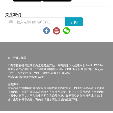
此计划必须经医护人员评估是否适合进行。若经评
health.ESDlife 及盈健医疗保留最后决定权。
估后，客户并不适合进行检查，将需支付评估费用
关注我们
HKD350
，差额将会退回。
订阅
订购疫苗检查计划之服务条款及细则，敬请留意以下
接种须知：
对疫苗成份过敏之人士都不宜接受注射。
注射当天如有发烧或正服用抗生素，建议延迟注
射。
商户合作 / 加盟
正在怀孕或哺乳中、免疫力低下、正在接受药物治
如阁下拥有任何健康相关之服务及产品，并有兴趣成为健康网购 health.ESDlife
疗(如化疗、类固醇等)，应先咨询医生意见及指导
的服务及产品供应商，欢迎与健康网购 health.ESDlife业务发展部联络。我们会
下方可接受注射。
于2个工作天内回覆，为阁下提供更多有关合作详情。
电邮:
partnership@esdlife.com
如正服用药物，但不清楚能否接受该疫苗注射，建
重要声明：
议先咨询医生意见或于注射日携同有关药物给医护
生活易会员於本网站内所发表的全部内容为即时更新，因此生活易不会预先审查
任何内容，并不会保证其准确性丶完整性及质量。此外，会员所发表的全部内容
人员检查，方决定是否适合注射。
均属个人意见，并不代表生活易之言论及立场。如从而引起任何损失或法律纠
若经医护人员评估后，阁下并不适合进行疫苗注
纷，生活易概不负责。有关详情请参阅生活易的免责声明。
射，将需支付医生诊症费用HK$350，差额将会退
回。