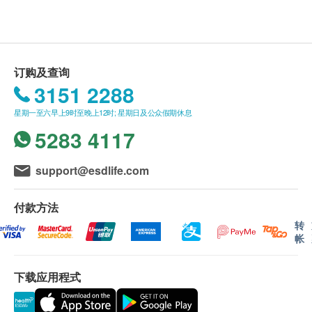
疫苗计划，有效期延至6个月，客户必须于6个月内
显示地图
(由确认付款日期起计) 接受有关检查，逾期作废。
订购一经确认，不设退款。
星期一至六︰9:00a.m. – 6:30p.m.
星期日及公众假期︰休息
进行身体检查后，一般情况下，可于7至10个工作
订购及查询
天内发出验身报告。
3151 2288
除了个别计划由医生讲解报告，一般情况下，将由
注册护士在电话上讲解，及安排领取报告事宜。
星期一至六早上9时至晚上12时; 星期日及公众假期休息
所有自选项目一经电话确认预约后，项目不得作出
5283 4117
更改。
附加项目检验者必须跟计划检验者为同一人。
support@esdlife.com
不适用人士
如有争议，健康网购health.ESDlife 及盈健医疗保
正在发烧或正服用抗生素人士
留最后决定权。
付款方法
所有身体检查并非作为医务诊断或治疗用途。谨此
转
*此疫苗计划必须经医生评估是否适合进行疫苗注射。
帐
提醒阁下，尽管检查结果表面上属正常，还是有可
若经医生评估后，客户并不适合进行疫苗注射，将需
能有某些隐藏的疾病在稍后时间才会显现。
支付医生诊症费用HKD300，余下差额将会退回。如
故当阁下身体出现任何疾病征兆时，应立即咨询有
下载应用程式
客户已注射第一针疫苗，将不设更改已订购的计划，
认可资格的医生，作出诊断及治疗。
转让给第三者及／或退款。如有争议，健康网购