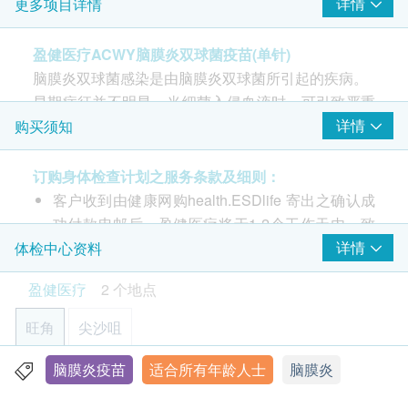
详情
更多项目详情
注射疫苗前由醫護人員负责注射评估
脑膜炎双球菌结合疫苗 (Men A,C,W,Y) - 1針
盈健医疗ACWY脑膜炎双球菌疫苗(单针)
由医护人员负责注射程序
脑膜炎双球菌感染是由脑膜炎双球菌所引起的疾病。
早期病征并不明显，当细菌入侵血液时，可引致严重
病症，甚至死亡。
详情
购买须知
适合人士
订购身体检查计划之服务条款及细则：
客户收到由健康网购health.ESDlife 寄出之确认成
功付款电邮后，盈健医疗将于1-2个工作天内，致
电客户预约身体检查的时间及地点。
详情
体检中心资料
客户亦可自行致电2397 2111 向体验中心职员联
盈健医疗
2 个地点
络。 (办公时间：星期一至六；上午9时至下午6时
30分)
旺角
尖沙咀
客户必须于预约当天出示身份证及列印订购确认信
以确认身份。
脑膜炎疫苗
适合所有年龄人士
脑膜炎
旺角-健柏医学造影中心：旺角弥敦道625及639号雅兰中心
请注意: 由2025年6月9日起订购之身体检查计划或
办公楼一期7楼712室