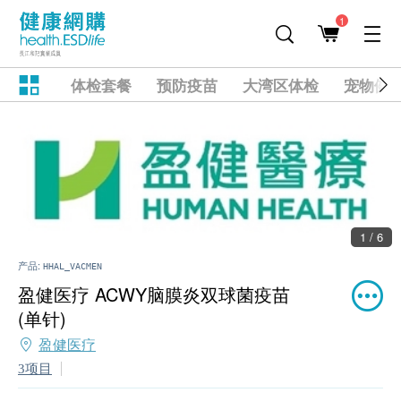
1
体检套餐
预防疫苗
大湾区体检
宠物健
1 / 6
产品:
HHAL_VACMEN
盈健医疗 ACWY脑膜炎双球菌疫苗
(单针)
盈健医疗
3项目