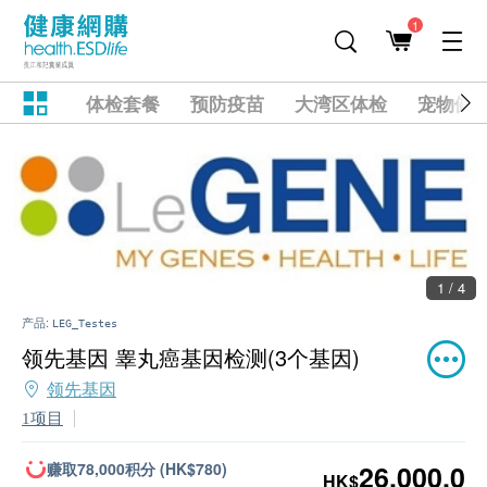
1
体检套餐
预防疫苗
大湾区体检
宠物健
1 / 4
产品:
LEG_Testes
领先基因 睾丸癌基因检测(3个基因)
领先基因
1项目
赚取78,000积分 (HK$780)
26,000.0
HK$