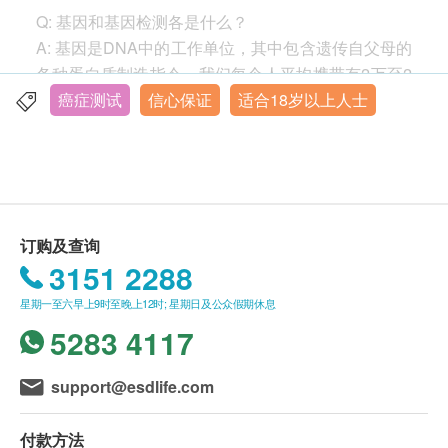
显示地图
所有基因检测并非作为医务诊断或治疗用途。
美国检测中心认证
Q: 基因和基因检测各是什么？
所有个人基因检测客戶均可免费预约享用一次检测
A: 基因是DNA中的工作单位，其中包含遗传自父母的
星期一至五：9:00am – 12:30pm, 2:30pm – 6:00pm
前及一次检测后的遗传学顾问咨询/报告解读服
星期六： 9:00am – 12:30pm
各种蛋白质制造指令。我们每个人平均携带有2万至2
澳亚人类遗传学会及澳亚遗传学顾问学会认可遗传学
星期日及公众假期：休息
务。
万5千个基因，決定了我们的大部分身体和健康特
癌症测试
信心保证
适合18岁以上人士
顾问
报告需时约 10-12 星期, 并由遗传学顾问提供咨询
征。基因检测是指技术人员利用实验室仪器检查我们
及报告解读。
的基因，当中可能会检测到一些健康风险，帮助选择
及评估治疗方法等。
免責聲明：
所有健康檢查/服務並非作為醫務診斷或治療用
Q: 我为什么需要通过个人基因检测來管理我的健康
订购及查询
途。當閣下身體健康出現任何疾病徵兆時，應立即
呢?
3151 2288
諮詢有認可資格的醫生，作出診斷及治療。
A: 今天的医学发展，让我们知道几乎所有的疾病都会
本服務/產品由商戶提供。生活易【健康網購
星期一至六早上9时至晚上12时; 星期日及公众假期休息
受到遗传基因的影响。领先基因提供准确度极高的个
health.ESDlife】並沒有經營或提供本服務/產品。
5283 4117
人化基因检测，让您提前知晓各种疾病的风险，尽早
有關此服務/產品的錯漏或延誤，或因使用此服務/
预防。
產品而引致的損失、損害、受傷或法律訴訟，健康
support@esdlife.com
網購health.ESDlife概不負責。一切有關的索償或
Q: 基因检测是如何进行的呢?
查詢，須向提供服務之體檢中心或商戶提出。
A: 大部份领先基因的基因检测，都只需要口腔样本或
付款方法