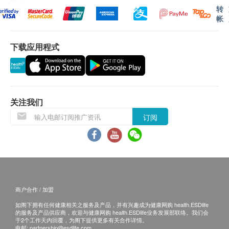
血液样本即可，安全而且无创。我们建议，口腔样本
转
帐
的采集对象最小应为三个月大的婴孩，之后样本会直
送独家指定的美国/德国的基因检测中心进行分析。
下载应用程式
Q: 如果测试结果发现我有任何疾病的风险或患癌风
险，我可以怎么做呢?
A: 领先基因的个人基因检测服务，全面，专业，一站
式。我们的医学遗传学专家，由您的基因出发，为您
关注我们
量身订做属于您个人的健康及医学预防方案，体检组
订阅
合。配合饮食及生活建议，我们将善用最先进的医学
科学，共同捍卫您的健康。
Q: 谁应该进行基因检测呢?
A: 每个人都能从认识自己的基因中得益。通过认识基
商户合作 / 加盟
因了解自己的身体特质，我们能够预知健康和疾病的
如阁下拥有任何健康相关之服务及产品，并有兴趣成为健康网购 health.ESDlife
风险，如癌症、遗传疾病、或产前状况等，并及早采
的服务及产品供应商，欢迎与健康网购 health.ESDlife业务发展部联络。我们会
取预防或治疗措施。
于2个工作天内回覆，为阁下提供更多有关合作详情。
电邮:
partnership@esdlife.com