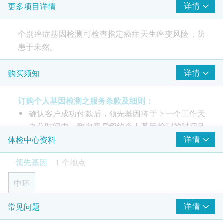
详情
更多项目详情
睾丸癌
个别癌症基因检测可检查指定癌症天生癌变风险，防
患于未然。
详情
购买须知
癌症可在家族中遗传。个别癌症基因检测
透过次世代
基因测序
检查指定癌症的天生癌变风险，防患于未
订购个人基因检测之服务条款及细则：
然，但并不能检查出现时是否有癌症病变。如所需检
确认客户成功付款后，领先基因将于下一个工作天
查癌症未有在以下列出，请向我们查询。
办公时间內，致电客戶预约个人基因检测的时间及
如癌症风险增加
地点。
详情
体检中心资料
- 癌症预防，包括饮食及生活习惯调整
本基因检测有效期为6个月，客戶必须于6个月內
- 医学跟进，个人化的针对性体检，哪怕有癌症病变
领先基因
1 个地点
(由确认付款日期起计)接受有关检测，逾期作废。
也能尽早发现
订购一经确认，不设更改已订购的计划，转让給第
免费享用遗传学顾问咨询服务——解读检测报告，分
中环
三者及／或退款。
析基因资讯，答疑解惑，照顾您和家人的健康，助您
如有争议，健康网购health.ESDlife保留最终決定
作出更好的健康管理计划和人生抉择。
详情
常见问题
香港中环毕打街中建大厦14楼1411-1413室
权。
癌症基因 - 一次检测 一生受用! (只有中文)