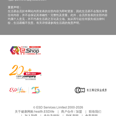
重要声明：
Q: 基因检测准确吗?
生活易会员於本网站内所发表的全部内容为即时更新，因此生活易不会预先审查
任何内容，并不会保证其准确性丶完整性及质量。此外，会员所发表的全部内容
A: 基因检测技术上是非常复杂的，准确度有保证的检
均属个人意见，并不代表生活易之言论及立场。如从而引起任何损失或法律纠
测，可于美国 FDA, CLIA 及德国 DAkkS认证的检测
纷，生活易概不负责。有关详情请参阅生活易的免责声明。
中心进行。
Q: 为何基因测试比一般的化验昂贵呢?
A: 为确保高标准的精确度，基因检测中心的操作环
境，密封式的全自动检测程序，以及特別设计的所有
仪器及试剂，都是是受到严谨监控的。与此同时，遗
传学专家的分析，及利用最先进的基因资料库作对
比，都大大提升了检测报告的利用价值。
© ESD Services Limited 2000-2026
关于健康网购 health.ESDlife
商户合作 / 加盟
联络我们
加入我們
条款及细则
隐私声明
免责声明