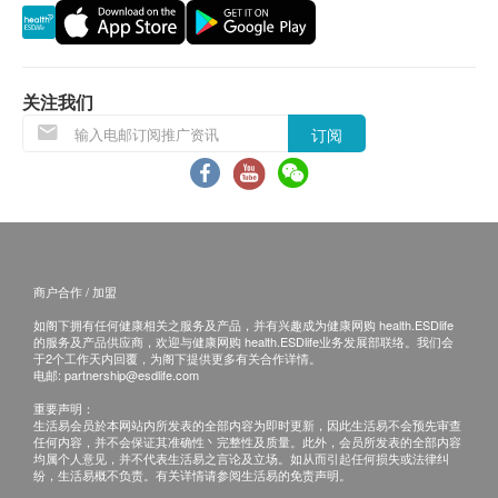
邮寄报告
a.本地平邮$15邮费；挂号收取$30邮费；
b.国内或澳门收取$50邮费；
关注我们
c.海外收取$100邮费
订阅
B. 国内客户
(1) 亲身领取：亲身前往童珀医疗
(2) 速递报告，运费客人到付自理
商户合作 / 加盟
备注
如果客户已完成电话或面解服务,若再要求讲解,需
如阁下拥有任何健康相关之服务及产品，并有兴趣成为健康网购 health.ESDlife
的服务及产品供应商，欢迎与健康网购 health.ESDlife业务发展部联络。我们会
另外收取$230解析报告费。
于2个工作天内回覆，为阁下提供更多有关合作详情。
电邮:
partnership@esdlife.com
客户若体检后3个月内不提取报告，所有报告一律
重要声明：
作销毁处理及不会存底，客户如需额外索取报告复
生活易会员於本网站内所发表的全部内容为即时更新，因此生活易不会预先审查
印本
任何内容，并不会保证其准确性丶完整性及质量。此外，会员所发表的全部内容
均属个人意见，并不代表生活易之言论及立场。如从而引起任何损失或法律纠
(体检后3个月内)，将收取$150行政费。
纷，生活易概不负责。有关详情请参阅生活易的免责声明。