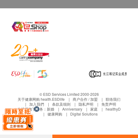
客人需自行承担邮寄报告之风险。
所有身体检查并非作为医务诊断或治疗用途,如需
撰写医生转介信,将作额外收费$230。
如有争议，健康网购health.ESDlife 及 童珀医疗
保留最后决定权。
免责声明：
所有健康检查/服务并非作为医务诊断或治疗用
途。当阁下身体健康出现任何疾病征兆时，应立即
咨询有认可资格的医生，作出诊断及治疗。
本服务/产品由商户提供。生活易【健康网购
health.ESDlife】并没有经营或提供本服务/产品。
© ESD Services Limited 2000-2026
有关此服务/产品的错漏或延误，或因使用此服务/
关于健康网购 health.ESDlife
商户合作 / 加盟
联络我们
产品而引致的损失、损害、受伤或法律诉讼，健康
加入我們
条款及细则
隐私声明
免责声明
生活易旗下业务：
新婚
Anniversary
家庭
healthyD
网购health.ESDlife概不负责。一切有关的索偿或
健康网购
Digital Solutions
查询，须向提供服务之体检中心或商户提出。