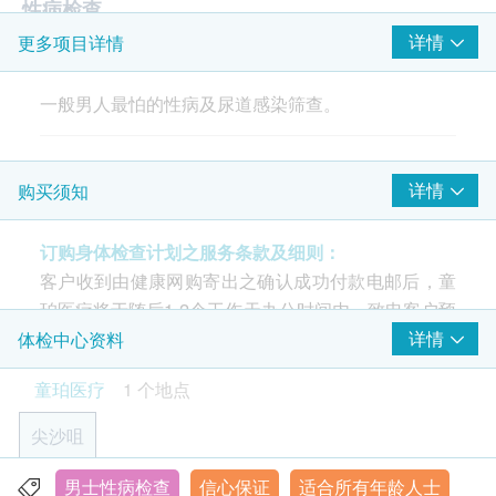
性病检查
详情
更多项目详情
梅毒血清测试
爱滋病抗体
一般男人最怕的性病及尿道感染筛查。
爱滋病抗原
疱疹病毒2型IgG抗体
报告
详情
购买须知
2个工作天
订购身体检查计划之服务条款及细则：
医护人员讲解报告
客户收到由健康网购寄出之确认成功付款电邮后，童
珀医疗将于随后1-2个工作天办公时间内，致电客户预
约身体检查的时间及地点。客户亦可致电2117 0035
详情
体检中心资料
查询。
童珀医疗
1 个地点
年龄
尖沙咀
身体检查计划只适用于18岁或以上之人士。
男士性病检查
信心保证
适合所有年龄人士
香港九龙尖沙咀弥敦道132号美丽华广场一期19楼1917室