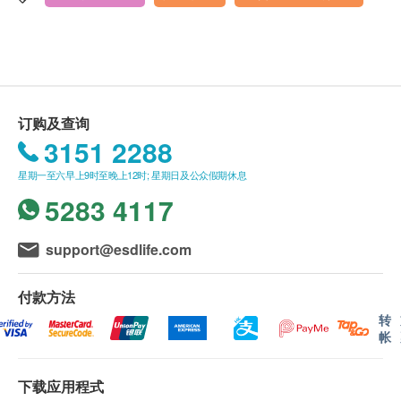
有效期
显示地图
本身体检查计划有效期为6个月，客户必须于6个月内
(由确认付款日期起计)接受有关检查，客户需提前一
星期一至五︰上午9时半至下午7时
个月预约相关检查，逾期作废。
星期六：上午9时半至下午6时半
星期日及公众假期︰休息
订购及查询
报告
3151 2288
进行健康检查后，一般情况下，需大概5至12个工作
天跟进检查报告， 工作天不包括星期六、日及公众假
星期一至六早上9时至晚上12时; 星期日及公众假期休息
期。轮侯报告讲解时间会因应不同情况(如个别化验项
5283 4117
目所需时间或客人指明特定时段)而有所延长。
support@esdlife.com
A. 本地及海外客户
(1) 亲身领取：亲身前往童珀医疗
付款方法
(2) 电话讲解报告(电子报告)
转
帐
(3) 电话讲解报告(自取报告)
*影像类报告请与童珀医疗联络及安排
*取报告前请联络童珀医疗
下载应用程式