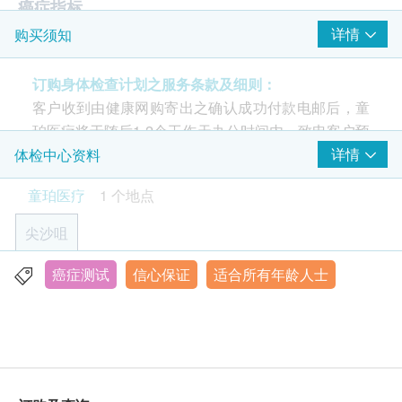
癌症指标
详情
购买须知
甲种胎蛋白 (肝癌)
病毒抗体EBV (鼻咽癌)
订购身体检查计划之服务条款及细则：
癌抗原15.3 (乳癌)
客户收到由健康网购寄出之确认成功付款电邮后，童
癌抗原72.4(胃癌)
珀医疗将于随后1-2个工作天办公时间内，致电客户预
癌抗原 19.9 (胰脏癌)
约身体检查的时间及地点。客户亦可致电2117 0035
详情
体检中心资料
癌抗原125 (卵巢癌)
查询。
癌胚抗原 (大肠、胃、肺)
童珀医疗
1 个地点
基本健康评估
年龄
尖沙咀
身体检查计划只适用于18岁或以上之人士。
血压
体质指标
癌症测试
信心保证
适合所有年龄人士
香港九龙尖沙咀弥敦道132号美丽华广场一期19楼1917室
有效期
身高
显示地图
本身体检查计划有效期为6个月，客户必须于6个月内
脉搏率
(由确认付款日期起计)接受有关检查，客户需提前一
体重
星期一至五︰上午9时半至下午7时
个月预约相关检查，逾期作废。
星期六：上午9时半至下午6时半
人类乳头瘤状病毒基因分型测试(HPVDNA)
星期日及公众假期︰休息