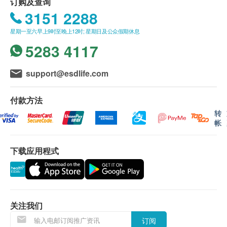
订购及查询
报告
椰菜花
3151 2288
进行健康检查后，一般情况下，需大概5至12个工作
肛门癌
天跟进检查报告， 工作天不包括星期六、日及公众假
星期一至六早上9时至晚上12时; 星期日及公众假期休息
口咽癌
期。轮侯报告讲解时间会因应不同情况(如个别化验项
5283 4117
报告
目所需时间或客人指明特定时段)而有所延长。
support@esdlife.com
医护人员讲解报告
A. 本地及海外客户
(1) 亲身领取：亲身前往童珀医疗
付款方法
(2) 电话讲解报告(电子报告)
转
帐
(3) 电话讲解报告(自取报告)
*影像类报告请与童珀医疗联络及安排
*取报告前请联络童珀医疗
下载应用程式
邮寄报告
a.本地平邮$15邮费；挂号收取$30邮费；
b.国内或澳门收取$50邮费；
关注我们
c.海外收取$100邮费
订阅