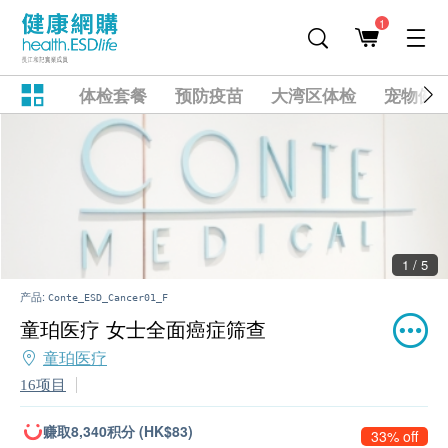
1
体检套餐
预防疫苗
大湾区体检
宠物健
2 / 5
产品:
Conte_ESD_Cancer01_F
童珀医疗 女士全面癌症筛查
童珀医疗
16项目
赚取8,340积分 (HK$83)
33% off