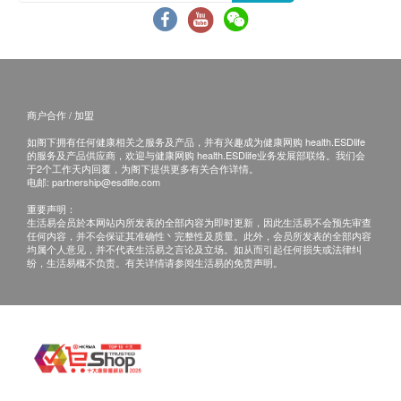
B. 国内客户
(1) 亲身领取：亲身前往童珀医疗
(2) 速递报告，运费客人到付自理
商户合作 / 加盟
备注
如果客户已完成电话或面解服务,若再要求讲解,需
如阁下拥有任何健康相关之服务及产品，并有兴趣成为健康网购 health.ESDlife
的服务及产品供应商，欢迎与健康网购 health.ESDlife业务发展部联络。我们会
另外收取$230解析报告费。
于2个工作天内回覆，为阁下提供更多有关合作详情。
电邮:
partnership@esdlife.com
客户若体检后3个月内不提取报告，所有报告一律
重要声明：
作销毁处理及不会存底，客户如需额外索取报告复
生活易会员於本网站内所发表的全部内容为即时更新，因此生活易不会预先审查
印本
任何内容，并不会保证其准确性丶完整性及质量。此外，会员所发表的全部内容
均属个人意见，并不代表生活易之言论及立场。如从而引起任何损失或法律纠
(体检后3个月内)，将收取$150行政费。
纷，生活易概不负责。有关详情请参阅生活易的免责声明。
客人需自行承担邮寄报告之风险。
所有身体检查并非作为医务诊断或治疗用途,如需
撰写医生转介信,将作额外收费$230。
如有争议，健康网购health.ESDlife 及 童珀医疗
保留最后决定权。