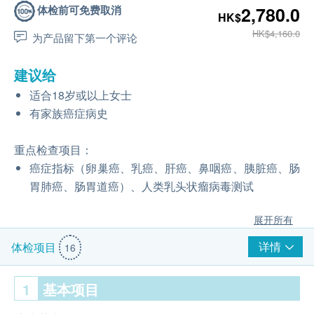
体检前可免费取消
2,780.0
HK$
HK$4,160.0
为产品留下第一个评论
建议给
适合18岁或以上女士
有家族癌症病史
重点检查项目：
癌症指标（卵巢癌、乳癌、肝癌、鼻咽癌、胰脏癌、肠
胃肺癌、肠胃道癌）、人类乳头状瘤病毒测试
展开所有
详情
体检项目
16
1
基本项目