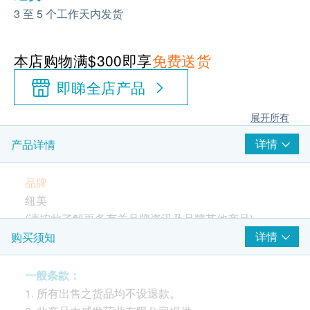
3 至 5 个工作天内发货
本店购物满$300即享
免费送货
即睇全店产品
展开所有
详情
产品详情
品牌
纽美
(请按
此
了解更多有关品牌资讯及品牌其他产品)
产地
详情
购买须知
美国
有效期
一般条款：
18个月
1. 所有出售之货品均不设退款。
包装