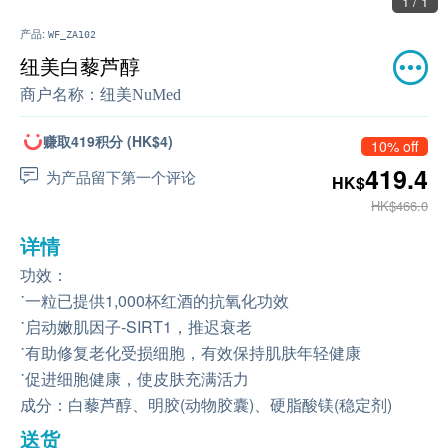
1 / 1
产品:
WF_ZA102
纽美白藜芦醇
商户名称：
纽美NuMed
赚取419积分 (HK$4)
10% off
419.4
为产品留下第一个评论
HK$
HK$466.0
详情
功效：
˙一粒已提供1,000杯红酒的抗氧化功效
˙启动嫩肌因子-SIRT1，推迟衰老
˙有助修复老化受损细胞，有效保持肌肤年轻健康
˙促进细胞健康，使皮肤充满活力
成分：白藜芦醇、明胶(动物胶囊)、硬脂酸镁(稳定剂)
送货