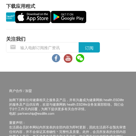
下载应用程式
排。
包装
60粒
保证：
成份
1. 货品质量保證，於顾客收到产品当日起计，食用期
白藜芦醇、明胶(动物胶囊)、硬脂酸镁(稳定剂)
应最少有6个月或以上。
产品包装
关注我们
6.7cm x 6.7cm x 12.3cm
订阅
退换条款：
1. 当顾客收取已订购之货品时，有责任检查货品是否
有损毁情况，一经确认签收，恕不接受退换。
2. 退换产品必须包装完整，如退换之产品有任何残缺
或过期退回，供应商有权不受理。
商户合作 / 加盟
3. 如有其他损坏或遗漏查询，顾客必须保留有效收据
如阁下拥有任何健康相关之服务及产品，并有兴趣成为健康网购 health.ESDlife
正本，并於送货後3个工作天内按下列方式联络健康
的服务及产品供应商，欢迎与健康网购 health.ESDlife业务发展部联络。我们会
网购health.ESDlife客户服务部跟进。
于2个工作天内回覆，为阁下提供更多有关合作详情。
电邮:
partnership@esdlife.com
电邮: support@esdlife.com / 健康网购health.ESDlife
重要声明：
客服热线: (852) 3151-2288
生活易会员於本网站内所发表的全部内容为即时更新，因此生活易不会预先审查
任何内容，并不会保证其准确性丶完整性及质量。此外，会员所发表的全部内容