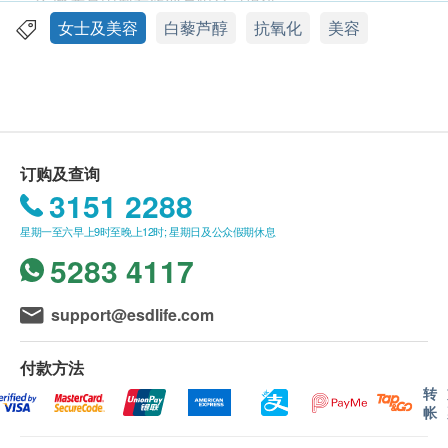
2. 此产品由威发药业有限公司提供。
60粒
3. 如有任何争议，威发药业有限公司及健康网购
女士及美容
白藜芦醇
抗氧化
美容
功效
health.ESDlife保留最终决议权。
˙一粒已提供1,000杯红酒的抗氧化功效
˙启动嫩肌因数-SIRT1，延缓衰老
送货条款：
˙有助修復老化受损细胞，有效保持肌肤年轻健康
1. 每张订单购买古宝, 纽美, 澳洲净痘, 佳力等品牌产
˙促进细胞健康，使皮肤充满活力
品总额满HK$300，即可享香港本地免费送货服务
订购及查询
成份
（不包括需入仓等附加费）。每张订单账单总额未满
3151 2288
白藜芦醇、明胶(动物胶囊)、硬脂酸镁(稳定剂)
HK$300需附加HK$30运费。(该费用并不包括任何运
用法
星期一至六早上9时至晚上12时; 星期日及公众假期休息
输附加费)。
35岁以下，每日1粒；35岁以上，每日1次，每次2粒
5283 4117
2. 我们将於确定订单後3-5个工作天内安排发货。
产品包装
3. 不排除运送时间会因节日而有所影响。当八号烈风
6.7cm x 6.7cm x 12.3cm
讯号悬掛或黑色暴雨警告生效时，送货服务时间将会
support@esdlife.com
延迟。
4. 所有订单须视乎相关货品的供应情况再作最後确
品牌
付款方法
认。倘若健康网购health.ESDlife未能提供任何订单上
纽美
转
帐
的货品，健康网购health.ESDlife有权拒绝接受该订
产地
单，并且会於送货前透过电话或电邮通知顾客再作安
美国