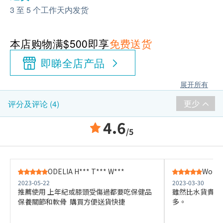
3 至 5 个工作天内发货
本店购物满$500即享
免费送货
即睇全店产品
展开所有
更少
评分及评论 (4)
4.6
/5
ODELIA H*** T*** W***
Wong 
2023-05-22
2023-03-30
推薦使用 上年紀或膝頭受傷過都要吃保健品
雖然比水貨貴少
保養關節和軟骨 購買方便送貨快捷
多。