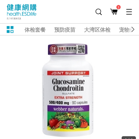
1
体检套餐
预防疫苗
大湾区体检
宠物健