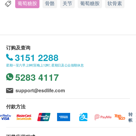
加拿大
health.ESDlife保留最终决议权。
葡萄糖胺
骨骼
关节
葡萄糖胺
软骨素
送货
包装
1. 购买维柏健系列、全效TTO茶树油、澳洲帮骨和
90胶囊
酸立通产品总额满HK$500，即可享本地免费送货服
务。账单总额未满HK$500需附加HK$40运费。账单
产品详情
总额超过HK$1200，即可豁免下例「超重货品」附加
订购及查询
葡萄糖胺(Glucosamine)天然存在于人体，可由人体自
费用。超重货品：如货品重量超过2千克*，须缴付附
3151 2288
行合成，能有助促进软骨修补，增强软骨製造，润滑
加送货服务费用，以每2千克HK$20计算，不足2千克
关节。但随着年纪渐长，葡萄糖胺的合成减少，而软
星期一至六早上9时至晚上12时; 星期日及公众假期休息
者亦作2千克收费。以下地区不提供送货服务：
骨组织之间不断磨损，令软骨的再生速度赶不上磨蚀
5283 4117
打鼓岭，离岛（包括愉景湾），南丫岛，长洲，坪
速度，因而造成关节僵硬及疼痛难耐。因此，补充葡
洲，大澳，梅窝，昂平），马湾，沙头角，落马洲，
萄糖胺乃安全、无副作用而有效的方法。
皇岗，流浮山，龙鼓滩 ，踏石角，机场。 "
support@esdlife.com
2. 订单确认后将于3-5个工作天内送达指定送货地
加拿大维柏健webber naturals贵为关节护理销售No.1
址。送货日期及地址一经确认后将无法更改，否则将
付款方法
品牌(见1)，其健骨系列产品享誉全球，深受用家追
会引致严重送货延误，顾客亦须自行缴付因更改送货
转
帐
捧，知名人士如美国职业棒球员Joe Carter也是其爱
日期及地址而引起之全数费用。
好者。而当中的维柏健[健骨至尊500/400 (特强配方)]
3. 不排除运送时间会因节日而有所影响。当八号烈风