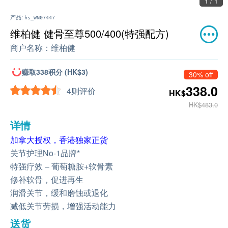
1 / 1
产品:
hs_WN07447
维柏健 健骨至尊500/400(特强配方)
商户名称：
维柏健
赚取338积分 (HK$3)
30% off
338.0
4则评价
HK$
HK$483.0
详情
加拿大授权，香港独家正货
关节护理No-1品牌*
特强疗效 – 葡萄糖胺+软骨素
修补软骨，促进再生
润滑关节，缓和磨蚀或退化
减低关节劳损，增强活动能力
送货