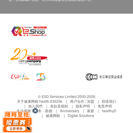
建议用量 / 用法
电邮: support@esdlife.com / 健康网购health.ESDlife
(成人)每日3次，每次1粒，随餐服用或遵照医生指示
客服热线: (852) 3151-2288
服用；最少服用4星期以取得效果
注意事项
正服用医生处方药物，对本品以上成分过敏或任何
疑问的人士，请先咨询医生或专业人士的意见方可
服用。
哺乳期或怀孕妇女、正服用医生处方药物或长期病
患者、对本品成分过敏或有任何疑问人士，请先咨
询医生或专业人士意见方可食用。
一般营养补充品适合18岁以上人士食用，根据产品
© ESD Services Limited 2000-2026
标签特别说明，部分产品亦可供儿童食用，但碍于
关于健康网购 health.ESDlife
商户合作 / 加盟
联络我们
个别年龄及身体状况的不同，请先咨询医生或专业
加入我們
条款及细则
隐私声明
免责声明
生活易旗下业务：
新婚
Anniversary
家庭
healthyD
人士意见方可食用。
健康网购
Digital Solutions
本产品应存放于儿童无法取得之处。
为确保品质，请存放于阴凉干爽地方，避免太阳直