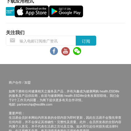
更是最畅销的产品，其蕴含葡萄糖胺500亳克及软骨
下载应用程式
讯号悬掛或黑色暴雨警告生效时，送货服务时间将会
素400亳克成分，有助产生协同效应，发挥特强疗
延迟。
效，有助修补受损软骨，促进再生，更能补充软骨中
4. 所有订单须视乎相关货品的供应情况再作最後确
的水分及养分，润滑关节，缓和磨蚀或退化，特别适
认。倘若健康网购health.ESDlife未能提供任何订单上
合长期关节痛疼痛、运动受创及经常重複同一动作人
的货品，健康网购health.ESDlife有权拒绝接受该订
关注我们
士。此外，多个国际医学期刊如《Osteoarthritis and
单，并且会於送货前透过电话或电邮通知顾客再作安
订阅
Cartilage》及《The Lancet》也曾发表报告确认葡萄
排。
糖胺及软骨素的卓越功效，因而令其保健品深受西方
保證
医学界推崇。
1. 货品质量保證，於顾客收到产品当日起计，食用期
应最少有7个月或以上。
(1)Source: Nielsen Market Track Service in Canada
换货条款
商户合作 / 加盟
for the Joint Care Category for the last 9 years with
1. 当顾客收取已订购之货品时，有责任检查货品是否
52 week periods ending Dec 12, 2015, for the Total
如阁下拥有任何健康相关之服务及产品，并有兴趣成为健康网购 health.ESDlife
有损毁情况，一经确认签收，恕不接受退换。
的服务及产品供应商，欢迎与健康网购 health.ESDlife业务发展部联络。我们会
Canadian market and All Channels in Total Dollar
2. 退换产品必须包装完整，如退换之产品有任何残缺
于2个工作天内回覆，为阁下提供更多有关合作详情。
电邮:
partnership@esdlife.com
Volume, according to the WN Pharmaceuticals
或过期退回，供应商有权不受理。
重要声明：
custom product hierarchy. Copyright © 2016, The
3. 如有其他损坏或遗漏查询，顾客必须保留有效收据
生活易会员於本网站内所发表的全部内容为即时更新，因此生活易不会预先审查
Nielsen Company.
任何内容，并不会保证其准确性丶完整性及质量。此外，会员所发表的全部内容
正本，并於送货後3个工作天内按下列方式联络健康
均属个人意见，并不代表生活易之言论及立场。如从而引起任何损失或法律纠
网购health.ESDlife客户服务部跟进。
纷，生活易概不负责。有关详情请参阅生活易的免责声明。