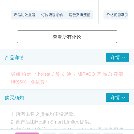
产品功效显著
订购流程顺畅
送货安排流畅
价格优惠吸引
查看所有评论
详情
产品详情
买维柏健 / holista / 酸立通 / MIRACO 产品总额满
HK$500，免运费！
品牌
详情
购买须知
维柏健
(请按
此
了解更多有关品牌资讯及品牌其他产品)
1. 所有出售之货品均不设退款。
2. 此产品由Health Smart Limited提供。
产地
3. 如有任何争议，Health Smart Limited及健康网购