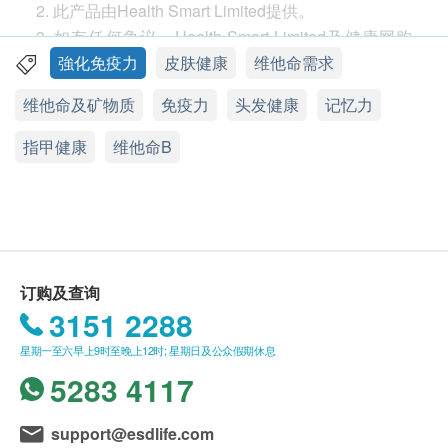
包装
2. 此产品由Health Smart Limited提供。
80粒
3. 如有任何争议，Health Smart Limited及健康网购
health.ESDlife保留最终决议权。
強化免疫力
皮肤健康
维他命需求
功效
送货
维他命及矿物质
免疫力
头发健康
记忆力
Webber naturals维柏健全效维他命B50 蕴含丰富维他
1. 购买维柏健系列、全效TTO茶树油、澳洲帮骨和
命包括B1、B2、B3、B6、B12、叶酸及生物素等营
酸立通产品总额满HK$500，即可享本地免费送货服
指甲健康
维他命B
养素，有助增强体力及免疫力，帮助改善睡眠和增强
务。账单总额未满HK$500需附加HK$40运费。账单
记忆力，保持头发、皮肤及指甲健康。每日1粒，舒
总额超过HK$1200，即可豁免下例「超重货品」附加
压助眠，协助维持神经系统及身体机能正常运作，尽
费用。超重货品：如货品重量超过2千克*，须缴付附
管面对压力及问题，也能保持最好状态面对。
加送货服务费用，以每2千克HK$20计算，不足2千克
Webber naturals维柏健全效维他命B50不含人造色
者亦作2千克收费。以下地区不提供送货服务：
订购及查询
素、人造甜味剂、防腐剂、基因改造成分、常见食物
打鼓岭，离岛（包括愉景湾），南丫岛，长洲，坪
3151 2288
致敏原：乳制品、淀粉、小麦、麸质、酵母、黄豆、
洲，大澳，梅窝，昂平），马湾，沙头角，落马洲，
蛋类、鱼类、贝类、盐及坚果。
皇岗，流浮山，龙鼓滩 ，踏石角，机场。 "
星期一至六早上9时至晚上12时; 星期日及公众假期休息
2. 订单确认后将于3-5个工作天内送达指定送货地
5283 4117
维持身体机能及神经传递
址。送货日期及地址一经确认后将无法更改，否则将
生活充满挑战，少一点体力和毅力也容易落后或被淘
会引致严重送货延误，顾客亦须自行缴付因更改送货
support@esdlife.com