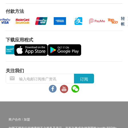
汰，要时刻保持最佳状态，就要吸收足够的维他命
日期及地址而引起之全数费用。
B1、B2、B6，有助将食物转化成能量，提升新陈代
3. 不排除运送时间会因节日而有所影响。当八号烈风
付款方法
谢，维持身体最佳机能及神经传递，维他命B1和肌醇
讯号悬掛或黑色暴雨警告生效时，送货服务时间将会
转
(Inositol)更可促进心脏健康，强心迎接每一天。
延迟。
帐
4. 所有订单须视乎相关货品的供应情况再作最後确
保持头发、皮肤及指甲健康
认。倘若健康网购health.ESDlife未能提供任何订单上
下载应用程式
维他命B7是人体必需的辅助因子，在脂肪、碳水化合
的货品，健康网购health.ESDlife有权拒绝接受该订
物、蛋白质和能量代谢中发挥重要的作用，缺乏维他
单，并且会於送货前透过电话或电邮通知顾客再作安
命B7最容易出现皮肤暗哑、干燥及粗糙，指甲爆裂，
排。
甚至脱发及白发等问题。要保持健康的仪容，就要摄
保證
关注我们
取足够的维他命B7。
1. 货品质量保證，於顾客收到产品当日起计，食用期
订阅
应最少有7个月或以上。
舒缓压力及焦虑
换货条款
社会步伐急速，压力沉重，令人容易紧张焦虑，从而
1. 当顾客收取已订购之货品时，有责任检查货品是否
影响表现。要改善这些状况，必须保持足够的维他命
有损毁情况，一经确认签收，恕不接受退换。
B12。维他命B12能维持神经系统健康，有助减低人
2. 退换产品必须包装完整，如退换之产品有任何残缺
体的氨基酸，舒缓紧张、压力及情绪低落等问题。
商户合作 / 加盟
或过期退回，供应商有权不受理。
3. 如有其他损坏或遗漏查询，顾客必须保留有效收据
如阁下拥有任何健康相关之服务及产品，并有兴趣成为健康网购 health.ESDlife