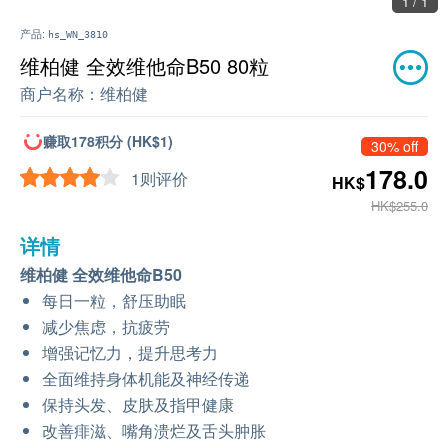
1 / 1
产品:
hs_WN_3810
维柏健 全效维他命B50 80粒
商户名称：
维柏健
赚取178积分 (HK$1)
30% off
178.0
1则评价
HK$
HK$255.0
详情
维柏健 全效维他命B50
每日一粒，舒压助眠
减少焦虑，抗疲劳
增强记忆力，提升思考力
全面维持身体机能及神经传递
保持头发、皮肤及指甲健康
改善痱滋、嘴角溃烂及舌头肿胀