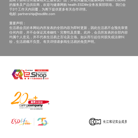
的服务及产品供应商，欢迎与健康网购 health.ESDlife业务发展部联络。我们会
提升睡眠质素
正本，并於送货後3个工作天内按下列方式联络健康
于2个工作天内回覆，为阁下提供更多有关合作详情。
人生约有三分之一的时间用于睡眠，高质素的睡眠有
电邮:
partnership@esdlife.com
网购health.ESDlife客户服务部跟进。
助恢复体力及思考力。维他命B具安定神经的作用，
电邮: support@esdlife.com / 健康网购health.ESDlife
重要声明：
生活易会员於本网站内所发表的全部内容为即时更新，因此生活易不会预先审查
尤其是B6、B9(叶酸)和B12，有助减压和提升睡眠质
客服热线: (852) 3151-2288
任何内容，并不会保证其准确性丶完整性及质量。此外，会员所发表的全部内容
均属个人意见，并不代表生活易之言论及立场。如从而引起任何损失或法律纠
素，改善失眠困扰。
纷，生活易概不负责。有关详情请参阅生活易的免责声明。
增强思考力及记忆力
善忘，容易耽误重要事情。适当补充足够的维他命
B1、B12及重酒石酸胆碱(Choline bitartrate)，有助促
进脑部健康发展，增强记忆力及思考力，预防脑退
化。英国牛津大学研究指出，脑退化人士每日食1粒
高剂量的维他命B片，两年后进行记忆测试，得分较
不吃维他命B片的高七成。
改善痱滋、嘴角溃烂及舌头肿胀
缺乏维他命B2会出现嘴唇干裂或溃烂，喉咙及舌头肿
痛及「生痱滋」等问题，所产生的痛楚有时会严重影