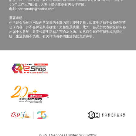
于2个工作天内回覆，为阁下提供更多有关合作详情。
本产品应存放于儿童无法取得之处。
3. 如有其他损坏或遗漏查询，顾客必须保留有效收据
电邮:
partnership@esdlife.com
为确保品质，请存放于阴凉干爽处，避免太阳直接
正本，并於送货後3个工作天内按下列方式联络健康
重要声明：
照射。
生活易会员於本网站内所发表的全部内容为即时更新，因此生活易不会预先审查
网购health.ESDlife客户服务部跟进。
任何内容，并不会保证其准确性丶完整性及质量。此外，会员所发表的全部内容
产品功效需视乎不同身体状况、年龄及生活习惯等
电邮: support@esdlife.com / 健康网购health.ESDlife
均属个人意见，并不代表生活易之言论及立场。如从而引起任何损失或法律纠
纷，生活易概不负责。有关详情请参阅生活易的免责声明。
因素或有所不同。
客服热线: (852) 3151-2288
© ESD Services Limited 2000-2026