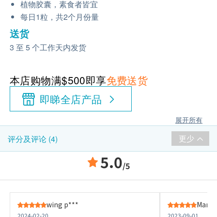
植物胶囊，素食者皆宜
每日1粒，共2个月份量
送货
3 至 5 个工作天内发货
本店购物满$500即享
免费送货
即睇全店产品
展开所有
更少
评分及评论 (4)
5.0
/5
wing p***
Man W
2024-02-20
2023-09-01