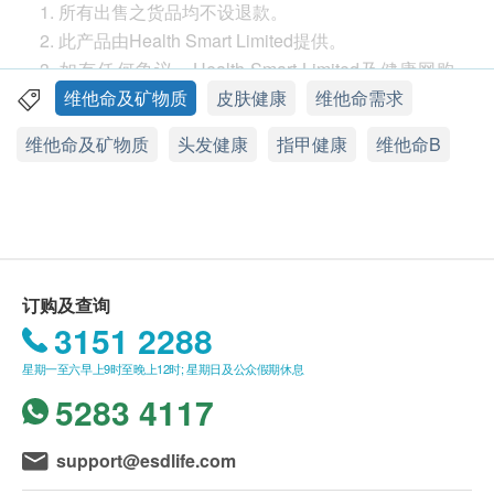
1. 所有出售之货品均不设退款。
包装
2. 此产品由Health Smart Limited提供。
60粒
3. 如有任何争议，Health Smart Limited及健康网购
health.ESDlife保留最终决议权。
维他命及矿物质
皮肤健康
维他命需求
功效
送货
维他命及矿物质
头发健康
指甲健康
维他命B
维柏健特强生物素5000 急救皮肤、头发及指甲圣品
1. 购买维柏健系列、全效TTO茶树油、澳洲帮骨和
酸立通产品总额满HK$500，即可享本地免费送货服
维柏健webber naturals特强生物素5000 富含生物素
务。账单总额未满HK$500需附加HK$40运费。账单
高达5000微克，每日1粒已可提供丰富营养素补给身
总额超过HK$1200，即可豁免下例「超重货品」附加
体所需，帮助强化指甲和头发，舒缓皮肤干燥，带有
费用。超重货品：如货品重量超过2千克*，须缴付附
全面急救作用。同时，生物素有助身体制造能量，使
加送货服务费用，以每2千克HK$20计算，不足2千克
订购及查询
身体维持最佳能量水平。
者亦作2千克收费。以下地区不提供送货服务：
3151 2288
打鼓岭，离岛（包括愉景湾），南丫岛，长洲，坪
星期一至六早上9时至晚上12时; 星期日及公众假期休息
维柏健特强生物素5000
获加拿大注册营养师曾欣欣推
洲，大澳，梅窝，昂平），马湾，沙头角，落马洲，
5283 4117
崇，并通过严格质量监管，
维柏健特强生物素5000
不
皇岗，流浮山，龙鼓滩 ，踏石角，机场。 "
含人造色素、防腐剂、甜味剂及任何基因改造成分，
2. 订单确认后将于3-5个工作天内送达指定送货地
support@esdlife.com
符合国际安全标准，信心保证，适合受皮肤干燥、头
址。送货日期及地址一经确认后将无法更改，否则将