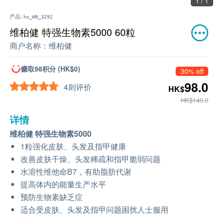
1 / 1
产品:
hs_WN_3292
维柏健 特强生物素5000 60粒
商户名称：
维柏健
赚取98积分 (HK$0)
30% off
98.0
4则评价
HK$
HK$140.0
详情
维柏健 特强生物素5000
1粒强化皮肤、头发及指甲健康
改善皮肤干燥、头发稀疏和指甲脆弱问题
水溶性维他命B7，有助脂肪代谢
提高体内的能量生产水平
预防生物素缺乏症
适合受皮肤、头发及指甲问题困扰人士服用