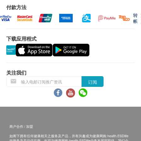
发稀疏、指甲脆弱问题困扰人士，同时，本品采用植
会引致严重送货延误，顾客亦须自行缴付因更改送货
付款方法
物胶囊，素食者亦可放心服用。
日期及地址而引起之全数费用。
转
3. 不排除运送时间会因节日而有所影响。当八号烈风
帐
服用方法
讯号悬掛或黑色暴雨警告生效时，送货服务时间将会
每日1粒，或遵照医生指示服用。
延迟。
下载应用程式
4. 所有订单须视乎相关货品的供应情况再作最後确
主要成份
认。倘若健康网购health.ESDlife未能提供任何订单上
生物素(Biotin)
的货品，健康网购health.ESDlife有权拒绝接受该订
是维他命B中的一员，又称维他命B7，属于水溶性维
单，并且会於送货前透过电话或电邮通知顾客再作安
关注我们
他命。生物素是维持最佳能量水平的关键部分，因为
排。
它是碳水化合物、脂肪和蛋白质代谢中的重要辅助因
订阅
保證
子，亦对氨基酸的合成非常重要。由于氨基酸所构成
1. 货品质量保證，於顾客收到产品当日起计，食用期
的角蛋白是皮肤、头发和指甲的结构单元，因而，常
应最少有7个月或以上。
被添加于美妆产品中。
换货条款
1. 当顾客收取已订购之货品时，有责任检查货品是否
注意事项
有损毁情况，一经确认签收，恕不接受退换。
商户合作 / 加盟
哺乳期或怀孕妇女，请先咨询医生或专业人士意见
2. 退换产品必须包装完整，如退换之产品有任何残缺
如阁下拥有任何健康相关之服务及产品，并有兴趣成为健康网购 health.ESDlife
方可食用。
或过期退回，供应商有权不受理。
的服务及产品供应商，欢迎与健康网购 health.ESDlife业务发展部联络。我们会