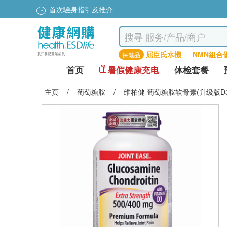
首次驗身指引及推介
屈臣氏水機
NMN組合
保健品
首页
暑假健康充电
体检套餐
主页
/
葡萄糖胺
/
维柏健 葡萄糖胺软骨素(升级版D3)