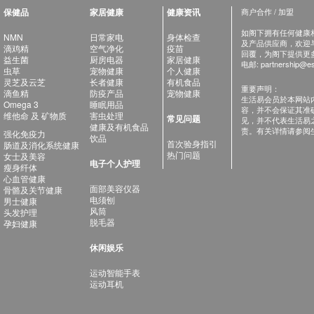
保健品
家居健康
健康资讯
商户合作 / 加盟
如阁下拥有任何健康相关
NMN
日常家电
身体检查
及产品供应商，欢迎与健
滴鸡精
空气净化
疫苗
回覆，为阁下提供更
益生菌
厨房电器
家居健康
电邮:
partnership@es
虫草
宠物健康
个人健康
灵芝及云芝
长者健康
有机食品
重要声明：
滴鱼精
防疫产品
宠物健康
生活易会员於本网站
Omega 3
睡眠用品
容，并不会保证其准
维他命 及 矿物质
害虫处理
常见问题
见，并不代表生活易
健康及有机食品
责。有关详情请参阅
强化免疫力
饮品
首次验身指引
肠道及消化系统健康
热门问题
女士及美容
电子个人护理
瘦身纤体
心血管健康
面部美容仪器
骨骼及关节健康
电须刨
男士健康
风筒
头发护理
脱毛器
孕妇健康
休闲娱乐
运动智能手表
运动耳机