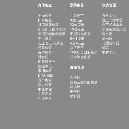
身体检查
预防疫苗
水质管理
全面检查
儿童疫苗
直饮水机
妇科检查
9价疫苗
台上式滤水器
打疫苗前检查
23价疫苗
台下式滤水器
新冠病毒抗体测试
13价疫苗
水龙头式滤水器
新冠病毒检测套装
甲型肝炎疫苗
滤水壶
男士健康
5合1疫苗
滤水瓶
心血管/三高风险
6合1疫苗
花洒滤水器
婚前检查
水痘疫苗
滤芯
备孕检查
轮状病毒口服疫苗
电解水机
过敏症
日本脑炎疫苗
内视镜服务
癌症测试
健康管理
家佣体检
DNA 测试
血压计
视力检查
血糖及胆固醇检测
听力检查
体温计
中医保健
电子磅
儿童发展
助听器
企业体检