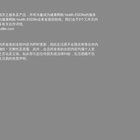
之服务及产品，并有兴趣成为健康网购 health.ESDlife的服务
康网购 health.ESDlife业务发展部联络。我们会于2个工作天内
多有关合作详情。
dlife.com
内所发表的全部内容为即时更新，因此生活易不会预先审查任何内
确性丶完整性及质量。此外，会员所发表的全部内容均属个人意
之言论及立场。如从而引起任何损失或法律纠纷，生活易概不负
生活易的免责声明。