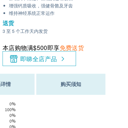
增强钙质吸收，强健骨骼及牙齿
维持神经系统正常运作
送货
3 至 5 个工作天内发货
本店购物满$500即享
免费送货
即睇全店产品
品详情
购买须知
0%
100%
0%
0%
0%