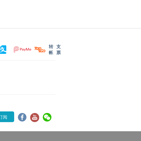
转
支
帐
票
订阅