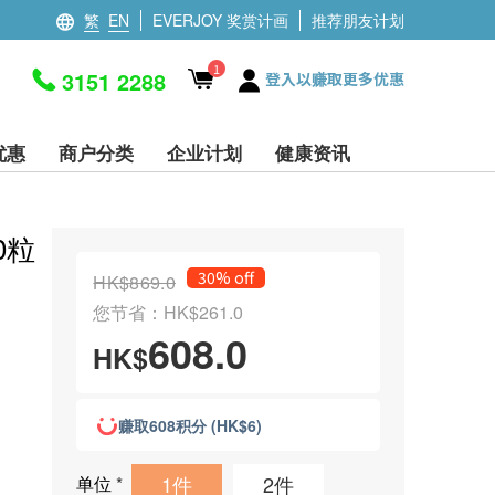
繁
EN
EVERJOY 奖赏计画
推荐朋友计划
1
3151 2288
登入以赚取更多优惠
优惠
商户分类
企业计划
健康资讯
0粒
30% off
HK$869.0
您节省：HK$261.0
608.0
HK$
赚取608积分 (HK$6)
1件
2件
单位
*