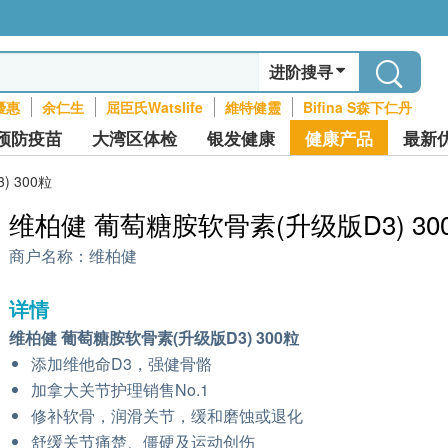
进阶搜寻
優惠
余仁生
屈臣氏Watslife
維特健靈
Bifina S森下仁丹
预防疫苗
大湾区体检
银发健康
健康产品
最新
 300粒
维柏健 葡萄糖胺软骨素(升级版D3) 30
商户名称：
维柏健
详情
维柏健 葡萄糖胺软骨素(升级版D3) 300粒
添加维他命D3，强健骨骼
加拿大关节护理销售No.1
修补软骨，润滑关节，缓和磨蚀或退化
舒缓关节痛楚、僵硬及运动创伤