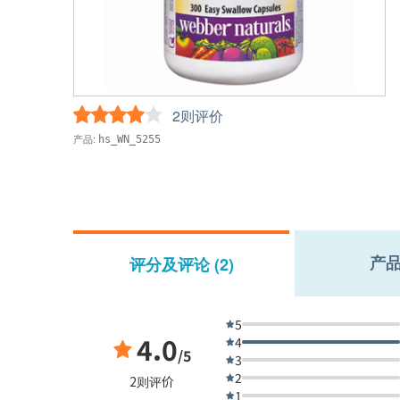
2则评价
产品:
hs_WN_5255
产
评分及评论 (2)
5
4.0
4
/5
3
2
2则评价
1