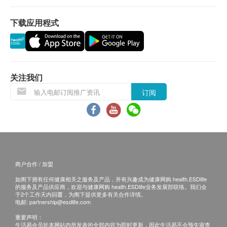
及副作用，被喻为较止痛药更安全有效的保健良方。
讯号悬掛或黑色暴雨警告生效时，送货服务时间将会
减少磨蚀：透明质酸
延迟。
下载应用程式
透明质酸(Hyaluronic Acid)乃软骨及滑液的重要元
4. 所有订单须视乎相关货品的供应情况再作最後确
素，有助软骨留住水份，润滑关节，减低关节之间的
认。倘若健康网购health.ESDlife未能提供任何订单上
磨擦所产生的痛楚，改善长期磨损及僵硬的问题。市
的货品，健康网购health.ESDlife有权拒绝接受该订
面上一般关节产品每粒只蕴含1-3 毫克透明质酸，维
单，并且会於送货前透过电话或电邮通知顾客再作安
关注我们
柏健[9合1 强效关节专方] 每粒蕴含7.5毫克透明质酸，
排。
充足的份量让你的关节保持青春。
订阅
保證
促进再生、舒缓红肿、缓解炎症：多酚、乳香、姜黄
1. 货品质量保證，於顾客收到产品当日起计，食用期
独有InflamEaseTM科研配方，专用舒红抗炎成分包
应最少有7个月或以上。
括：蕴含多酚(标准化76%) (Standardized to 76%
换货条款
Polyphenols)，具超强抗氧化功效，提升维他命C的
1. 当顾客收取已订购之货品时，有责任检查货品是否
效用以促进胶原蛋白的制造，缓和急性及慢性炎症症
有损毁情况，一经确认签收，恕不接受退换。
商户合作 / 加盟
状如红、肿、热及痛；乳香(Boswellia)，有助抑制炎
2. 退换产品必须包装完整，如退换之产品有任何残缺
如阁下拥有任何健康相关之服务及产品，并有兴趣成为健康网购 health.ESDlife
症物质形成，减少炎症的发生；姜黄(Turmeric)，其有
或过期退回，供应商有权不受理。
的服务及产品供应商，欢迎与健康网购 health.ESDlife业务发展部联络。我们会
于2个工作天内回覆，为阁下提供更多有关合作详情。
效成分姜黄素具强劲抗炎功效，有助舒缓疼痛并提升
3. 如有其他损坏或遗漏查询，顾客必须保留有效收据
电邮:
partnership@esdlife.com
关节活动能力。
正本，并於送货後3个工作天内按下列方式联络健康
重要声明：
强化骨质、增加肌肉：锰、硼
生活易会员於本网站内所发表的全部内容为即时更新，因此生活易不会预先审查
网购health.ESDlife客户服务部跟进。