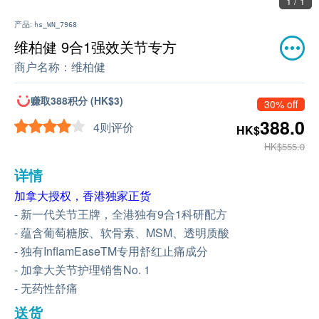
1 / 1
产品:
hs_WN_7968
维柏健 9合1强效关节专方
商户名称：
维柏健
赚取388积分 (HK$3)
30% off
388.0
4则评价
HK$
HK$555.0
详情
加拿大授权，香港独家正货
- 新一代关节王牌，全港独有9合1科研配方
- 蕴含葡萄糖胺、软骨素、MSM、透明质酸
- 独有InflamEaseTM专用舒红止痛成分
- 加拿大关节护理销售No. 1
- 无药性舒痛
送货