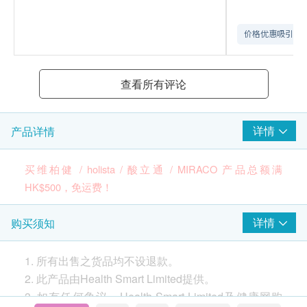
价格优惠吸引
查看所有评论
详情
产品详情
买维柏健 / holista / 酸立通 / MIRACO 产品总额满
HK$500，免运费！
详情
购买须知
品牌
维柏健
1. 所有出售之货品均不设退款。
(请按
此
了解更多有关品牌资讯及品牌其他产品)
2. 此产品由Health Smart Limited提供。
产地
3. 如有任何争议，Health Smart Limited及健康网购