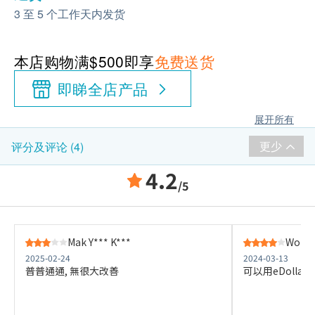
3 至 5 个工作天内发货
本店购物满$500即享
免费送货
即睇全店产品
展开所有
更少
评分及评论 (4)
4.2
/5
Mak Y*** K***
Wong 
2025-02-24
2024-03-13
普普通通, 無很大改善
可以用eDolla