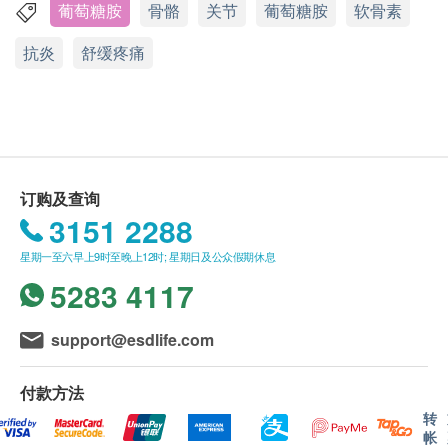
加拿大
health.ESDlife保留最终决议权。
葡萄糖胺
骨骼
关节
葡萄糖胺
软骨素
包装
送货
抗炎
舒缓疼痛
80粒
1. 购买维柏健系列、全效TTO茶树油、澳洲帮骨和
产品详情
酸立通产品总额满HK$500，即可享本地免费送货服
修复软骨、润滑关节：葡萄糖胺 + 软骨素
务。账单总额未满HK$500需附加HK$40运费。账单
葡萄糖胺(Glucosamine)及软骨素(Chondroitin)早于60
总额超过HK$1200，即可豁免下例「超重货品」附加
年代已获多个国际医学期刊如《Osteoarthritis and
费用。超重货品：如货品重量超过2千克*，须缴付附
Cartilage》及《The Lancet》等，确认其修复关节及
加送货服务费用，以每2千克HK$20计算，不足2千克
订购及查询
促进软骨新生的卓越功效，安全性高，副作用少，因
者亦作2千克收费。以下地区不提供送货服务：
3151 2288
而深受西方医学界推崇，应用历史悠久。研究指出，
打鼓岭，离岛（包括愉景湾），南丫岛，长洲，坪
星期一至六早上9时至晚上12时; 星期日及公众假期休息
两者互相配合，能产生协同效应，发挥特强疗效，修
洲，大澳，梅窝，昂平），马湾，沙头角，落马洲，
5283 4117
补受损软骨，促进再生，更能补充软骨中的水分及养
皇岗，流浮山，龙鼓滩 ，踏石角，机场。 "
分，润滑关节，缓和磨蚀或退化，特别适合长期关节
2. 订单确认后将于3-5个工作天内送达指定送货地
support@esdlife.com
痛疼痛、运动受创及经常重复同一动作人士。
址。送货日期及地址一经确认后将无法更改，否则将
无药性舒痛：MSM有机硫
会引致严重送货延误，顾客亦须自行缴付因更改送货
付款方法
MSM有机硫(Methylsulfonylmethane)获多项国际医学
日期及地址而引起之全数费用。
转
研究证实，能有效舒缓各种慢性痛症，而且不含药性
3. 不排除运送时间会因节日而有所影响。当八号烈风
帐