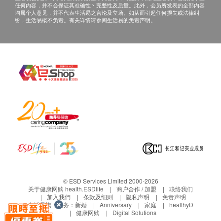
任何内容，并不会保证其准确性丶完整性及质量。此外，会员所发表的全部内容
属身体必需的微量矿物元素，乃市面上关节产品罕见
电邮: support@esdlife.com / 健康网购health.ESDlife
均属个人意见，并不代表生活易之言论及立场。如从而引起任何损失或法律纠
纷，生活易概不负责。有关详情请参阅生活易的免责声明。
的强骨成分：锰(Manganese)，有助增加骨质密度，
客服热线: (852) 3151-2288
预防骨质疏松；硼(Boron)，则有助维持骨骼健康，舒
缓关节炎症，增加肌肉以支持关节活动。
9大成分、9大功效，维柏健[9合1强效关节专方]每日
只需2粒，即可全面守护关节健康，保持灵活敏捷。
建议用量 / 用法
(成人) 每日 2粒，随餐服用或遵照医生指示服用。
避免睡前服用。最少服用4星期以取得效果。
注意事项
- 如患有胃溃疡、胃酸过多、胆结石或胆管梗阻，请
先咨询医生或专业人士意见方可食用。
- 哺乳期或怀孕妇女不要服用。
- 部分人士服用后可能出现轻微胀气、便秘或消化不
© ESD Services Limited 2000-2026
良现象。
关于健康网购 health.ESDlife
商户合作 / 加盟
联络我们
加入我們
条款及细则
隐私声明
免责声明
- 本产品应存放于儿童无法取得之处。
生活易旗下业务：
新婚
Anniversary
家庭
healthyD
健康网购
Digital Solutions
- 产品功效需视乎不同身体状况、年龄及生活习惯等