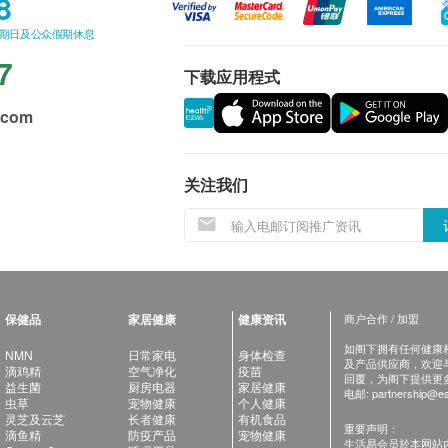
8
星期日及公众假期休息
7
下载应用程式
.com
关注我们
保健品
家居健康
健康资讯
商户合作 / 加盟
如阁下拥有任何健康相关
NMN
日常家电
身体检查
及产品供应商，欢迎与健
滴鸡精
空气净化
疫苗
回覆，为阁下提供更
益生菌
厨房电器
家居健康
电邮:
partnership@es
虫草
宠物健康
个人健康
灵芝及云芝
长者健康
有机食品
重要声明：
滴鱼精
防疫产品
宠物健康
生活易会员於本网站