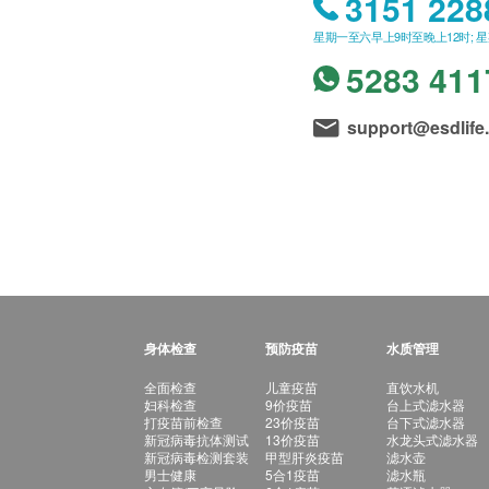
3151 228
星期一至六早上9时至晚上12时; 
5283 411
support@esdlife
身体检查
预防疫苗
水质管理
全面检查
儿童疫苗
直饮水机
妇科检查
9价疫苗
台上式滤水器
打疫苗前检查
23价疫苗
台下式滤水器
新冠病毒抗体测试
13价疫苗
水龙头式滤水器
新冠病毒检测套装
甲型肝炎疫苗
滤水壶
男士健康
5合1疫苗
滤水瓶