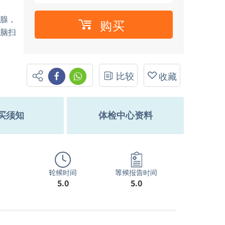
状腺，
购买
脑扫
比较
收藏
买须知
体检中心资料
轮候时间
等候报告时间
5.0
5.0