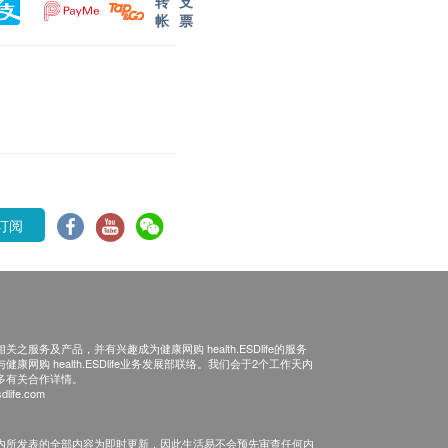
转
支
帐
票
订阅
之服务及产品，并有兴趣成为健康网购 health.ESDlife的服务
康网购 health.ESDlife业务发展部联络。我们会于2个工作天内
多有关合作详情。
dlife.com
内所发表的全部内容为即时更新，因此生活易不会预先审查任何内