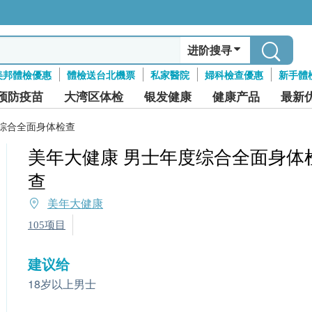
进阶搜寻
美邦體檢優惠
體檢送台北機票
私家醫院
婦科檢查優惠
新手體
预防疫苗
大湾区体检
银发健康
健康产品
最新
度综合全面身体检查
美年大健康 男士年度综合全面身体
查
美年大健康
105项目
建议给
18岁以上男士