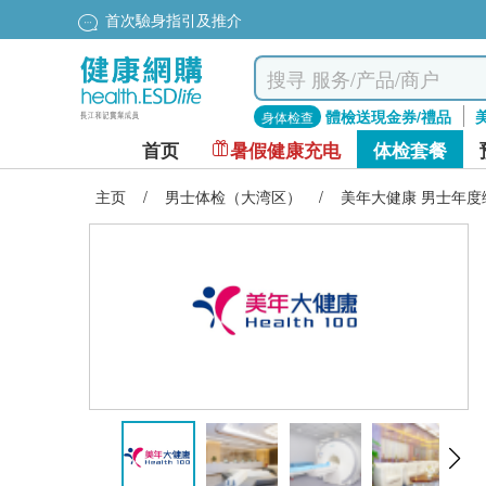
首次驗身指引及推介
體檢送現金券/禮品
身体检查
首页
暑假健康充电
体检套餐
主页
/
男士体检（大湾区）
/
美年大健康 男士年