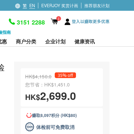
繁
EN
EVERJOY 奖赏计画
推荐朋友计划
1
3151 2288
登入以赚取更多优惠
檢指南
优惠
商户分类
企业计划
健康资讯
检
35% off
HK$4,150.0
您节省：HK$1,451.0
2,699.0
HK$
赚取8,097积分 (HK$80)
体检前可免费取消