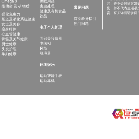
Omega 3
睡眠用品
容，并不会保证其准
维他命 及 矿物质
害虫处理
常见问题
见，并不代表生活易
健康及有机食品
责。有关详情请参阅
强化免疫力
饮品
首次验身指引
肠道及消化系统健康
热门问题
女士及美容
电子个人护理
瘦身纤体
心血管健康
面部美容仪器
骨骼及关节健康
电须刨
男士健康
风筒
头发护理
脱毛器
孕妇健康
休闲娱乐
运动智能手表
运动耳机