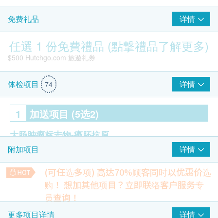
详情
免费礼品
任選 1 份免費禮品 (點撃禮品了解更多)
$500 Hutchgo.com 旅遊礼券
详情
体检项目
74
1
加送项目 (5选2)
大肠肿瘤标志物-癌胚抗原
详情
附加项目
心血管风险评估组合
(可任选多项) 高达70%顾客同时以优惠价选
包括：载脂蛋白A1、载脂蛋白B、载脂蛋白A/B比率
购！
想加其他项目？立即联络客户服务专
员查询！
Smartech - “Mini Cool” 无段变速高速便携冷冻风扇 (原价$498)
肝- 甲种胎儿蛋白AFP
柏氏子宫颈液基薄片检查
详情
更多项目详情