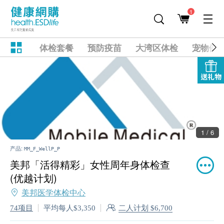
1
体检套餐
预防疫苗
大湾区体检
宠物健
送礼物
1 / 6
产品:
MM_F_WellP_P
美邦「活得精彩」女性周年身体检查
(优越计划)
美邦医学体检中心
二人计划 $6,700
74项目
平均每人$3,350