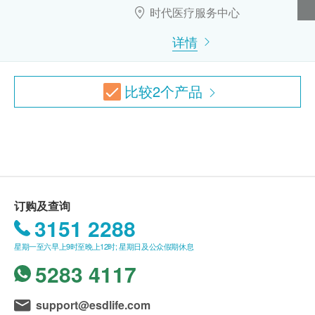
385.0
HK$
体质指标
病人体内的癌抗原125超标
时代医疗服务中心
B.16歳至未满18岁者：
身高
预先取同意书并由家长或监护人签署妥当，可接受
披衣體抗體
详情
脉搏率
乳房超声波
客人自行到中心，出示已签署的同意书及签署者的
640.0
HK$
详细医学问卷
乳房超声波扫描是利用“声波”造成一幅体内的图
身份证明文件副本核实无误后可提供服务。
体重
像，可检验乳房肿块，检测并预防乳癌。
本身体检查计划有效期为12个月，客户必须于12
艾滋病（1+2）抗体
比较
2
个产品
检查血液内艾滋病抗体，有助检验是否感染艾滋病病毒
检查会于您的乳房涂上啫喱状液体，然后用一个类
个月内(由确认付款日期起计)接受有关检查，客户
血脂
340.0
HK$
似咪高峰的高频声波仪，在指定范围内移动。
需提前1个月预约相关检查,逾期作废。
总胆固醇
利用电脑将反射回来的声波转化为图像。
大便常规
甘油三酯
此项检验无痛，没有辐射影响，并只需数分钟时
*所有疫苗都必须经过评估才可注射，如有需要，医生
$200 AEON 礼券
80.0
HK$
高密度胆固醇
间。
亦会在场解答问题及提供协助。如医生认为不适合注
低密度胆固醇
射疫苗，将取消此计划的服务，全数费用退回。
B超檢查 - 上腹
订购及查询
乳癌-癌抗原15.3
包括膽管、膽囊、肝、腎、胰、脾
*疫苗注射均由注册医生/医护人员负责注射程序及此
糖尿
3151 2288
1,400.0
HK$
属于血液检查，能简单验出患癌的风险。
服务隻适用于佐敦检验中心 (办公时间：星期一、三
血糖
星期一至六早上9时至晚上12时; 星期日及公众假期休息
患有乳癌的病人通常都有较高的癌抗原15.3水平，
及六；下午2时至6时)。
维生素D
5283 4117
乳癌肿瘤标记可用来监测患乳癌的机会。
1,220.0
肝功能
HK$
备注：
甲状腺超声波
support@esdlife.com
谷丙转氨酶
医生讲解报告
只限旺角分店
，若有需要请联络旺角
血型 & 恆河猴因子