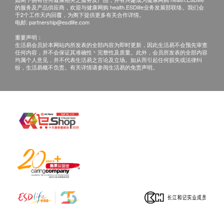
长。
嗜酸性粒细胞
的服务及产品供应商，欢迎与健康网购 health.ESDlife业务发展部联络。我们会
于2个工作天内回覆，为阁下提供更多有关合作详情。
如客人选择收电子报告*，报告时间可加快至14个
嗜碱性粒细胞
电邮:
partnership@esdlife.com
工作天内出报告(包括超声波及心电图)，但个别报
淋巴细胞
重要声明：
血涂片
告则不包括在内，例如基因检测或mRNA等。客人
生活易会员於本网站内所发表的全部内容为即时更新，因此生活易不会预先审查
任何内容，并不会保证其准确性丶完整性及质量。此外，会员所发表的全部内容
血液红血球
在收取电子报告后，仍然可以透过电邮内的连结自
均属个人意见，并不代表生活易之言论及立场。如从而引起任何损失或法律纠
红血球平均红蛋白量
由选择电话讲解或面对面讲解。 *客人即使选择电
纷，生活易概不负责。有关详情请参阅生活易的免责声明。
白血球
子报告，仍可以按需要前往分店领取正本报告。
红血球计数
mRNA检查需21个工作天跟进检查报告。
红血球压积量
单核白血球
免责声明：
血液白血球
所有健康检查/服务并非作为医务诊断或治疗用
红血球平均容量
途。当阁下身体健康出现任何疾病征兆时，应立即
红血球平均红蛋白
咨询有认可资格的医生，作出诊断及治疗。
中性白血球
本服务/产品由商户提供。生活易【健康网购
铁
health.ESDlife】并没有经营或提供本服务/产品。
有关此服务/产品的错漏或延误，或因使用此服务/
泌尿情况
产品而引致的损失、损害、受伤或法律诉讼，健康
小便颜色