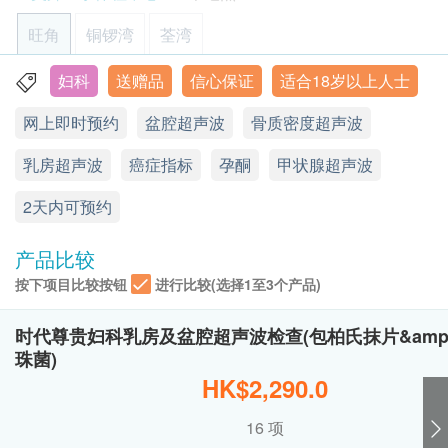
甲状腺超声波
*此项目不适用于观塘分店
盆腔超声波
工作天致电该中心预约 (电话：2369 0680)。
旺角
铜锣湾
荃湾
750.0
B超檢查-骨质密度
HK$
非入侵性影像学检查，过程简单，可清晰观察女士
购买计划后可安排由健康网购health.ESDlife发出
盆腔内的健康状况。
的正式收据，并于7-14个工作天后寄出。客户可于
妇科
送赠品
信心保证
适合18岁以上人士
乳癌风险评估
旺角亚皆老街8号朗豪坊办公室大楼11楼
重点项目
4合1心血管疾病伸延检查
$200扣减优惠 (不可与优惠码叠加使用)
没有辐射等副作用，以超声波仪器检查子宫及卵巢
购买时提出收据要求，或经以下方法联络客户服务
检查能反映患多种心血管疾病的可能性、预测中风危险及血凝
网上即时预约
盆腔超声波
骨质密度超声波
乳房肿瘤指标 (癌抗原 15.3)
的健康状况，准确度更高。
显示地图
固问题
员: 电邮 (support@esdlife.com) 或电话 (3151
600.0
HK$
可及早发现多种的妇科病，如子宫颈腺体或卵巢囊
2288)。
乳房超声波
星期一至六︰9:00a.m. – 1:00p.m.; 2:00p.m. – 6:00p.m.
癌症指标
孕酮
甲状腺超声波
卵巢癌风险评估
重点项目
肿，子宫内结构异常，子宫肌瘤，子宫内膜增生，
健康检查计划只适用于10岁或以上之人士
星期日及公众假期︰休息
癌胚抗原 72.4 (胃)
其他息肉及肿瘤等。
2天内可预约
热线电话：(852) 2369 0680
未成年客人体检指引 (10岁至18歳以下人士)
卵巢肿瘤指标 (癌抗原125) (只限女性)
胃癌指標
A. 10歳至未满16岁者：
380.0
HK$
产品比较
卵巢癌-癌抗原125
(1) 有家长或监护人陪同者
4
基本项目
卵巢癌是香港女性十大最高发病率癌症之一，主要
在中心即场签署同意书，并出示身份证明文件，经
按下项目比较按钮
进行比较(选择1至3个产品)
肝炎伸延检查
针对甲型肝炎免疫能力和乙型肝炎E抗原等较少在体检中包含
是在盆腔深处。由于病发初期病征不明显，女士们
核实无误后可提供服务。
心脏检查
检查项目及检测乙型肝炎表面抗体以判断是否存有乙型肝炎免
因而耽误诊断与治疗。
时代尊贵妇科乳房及盆腔超声波检查(包柏氏抹片&amp
(2) 没有家长或监护人陪同者
疫。
总肌酸磷激酵素
珠菌)
癌抗原125是癌细胞内含的一种糖蛋白，是评估卵
预先取同意书并由家长或监护人签署妥当，客人可
499.0
HK$
HK$2,290.0
巢癌病人的标准程序。
St. Alexander II Polo Club 20吋行李箱（价值$980）
由其他成年人陪同到中心，出示已签署的同意书及
基本健康评估
大部份患卵巢癌、或良性卵巢病变的女士的癌抗原
多器官疾病问题指标 (铁蛋白)
签署者的身份证明文件副本，经核实无误后可提供
16 项
铁蛋白水平升高反映某身体器官或组织受损
血压
125水平都有上升的情况，而约90 %的晚期卵巢癌
服务。