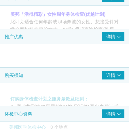
除可检查子宫颈癌前期病变外，亦可知是否有其他妇科隐患
德国麻疹抗体IgG
(只限有性经验女性)
美邦「活得精彩」女性周年身体检查(优越计划)
34% off
410.0
此计划适合任何年龄或职场奔波的女性、想接受针对
HK$
糖化血色素
HK$620
性全面妇科检查的女士。包括3项超声波检查(乳房、
肺X光平片
甲状腺及盘腔)、2项肿瘤指标、骨质密度测试、红斑
详情
推广优惠
基本的肺部检查
狼疮细胞LE、身体组织损伤指标、血脂、肝功能、肾
2
加送项目
*此项目不适用于观塘分店
功能、贫血、血糖。
420.0
HK$
加送項目
(2选1)
香港女性很多时需同时兼顾家庭及事业，急速的生活
癌症指标测试组合A
孕酮 (黄体素) (价值$460)
包括肝癌指标、胰脏癌指标、胃肿瘤指标、鼻咽癌肿瘤指标
Smartech - “Mini Palm” 迷你无段变速强风风扇 (原价$398)
节奏往往使她们忽略了定期验身对身体的重要性。事
详情
购买须知
新柏氏子宫颈液基薄片检查
990.0
HK$
实上，任何年龄的女性都有可能受到不同疾病的影
响。因此，美邦的妇科检查可有效评估女士的个人健
癌症指标19.9 (胰脏)
3
重点项目
康及生殖器官状况，及早作出适当的预防及治疗，减
胰臟癌指標
订购身体检查计划之服务条款及细则：
380.0
低受严重疾病威胁的机会。
HK$
客户收到由健康网购health.ESDlife寄出之确认成
超声波检查
重点项目
功付款电邮后，美邦医学体检中心将于随后1-2个
详情
体检中心资料
肺部问题伸延检查
盆腔超声波-只限女士
工作天的办公时间内，致电客户预约身体检查的时
包括针对非小细胞肺癌及小细胞肺癌肿瘤标志物含量及X光肺
美邦医学体检中心
3 个地点
B超檢查- 乳房
间及地点。客户亦可致电查询或在订单确认后1个
平片项目