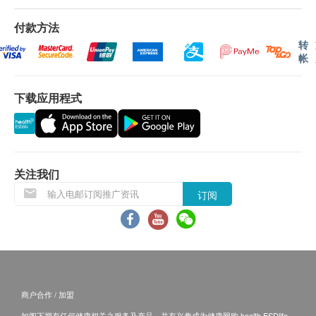
适合经常处于高压力工作的女性。
谷草转氨酶
分店查询。
105.0
HK$
以超声波扫描，更准确地检验出甲状腺肿瘤、甲状
总胆红素
付款方法
如果客户已完成电话或面解服务，若再要求讲解，
腺发炎、颈部肿等情况。
需另外收取解析报告费，价钱请向美邦查询。
转
癌胚抗原 CEA (肠)
$200 百佳电子礼券
肾功能
結腸癌指標
帐
客户若体检后3个月内不提取报告，所有报告一律
380.0
HK$
骨质密度超声波
作销毁处理及不会存底，客户如需额外索取报告複
肌酸酐
下载应用程式
随年龄增长，骨细胞功能开始减退，骨质流失的速
印本 (体检后3个月内)，将收取$150行政费。注
尿素
度变得比形成骨骼的速度快，大大降低骨质密度，
钠
意：複印本报告未必完整。
令骨骼容易受损，甚至骨折。
钾
客人需自行承担邮寄报告之风险。
氯化物
所有身体检查并非作为医务诊断或治疗用途，如需
关注我们
撰写医生转介信，将作额外收费，价钱请向美邦查
甲状腺
询。
订阅
游离甲状腺素
报告：
促甲状腺激素
进行健康检查后，一般情况下，需大概14个工作天
$200 丰泽电子礼券
血液检查
跟进检查报告， 工作天不包括星期六、日及公众
假期。 轮侯报告讲解时间会因应不同情况 (如个别
血色素
商户合作 / 加盟
化验项目所需时间或客人指明特定时段) 而有所延
血小板数目
如阁下拥有任何健康相关之服务及产品，并有兴趣成为健康网购 health.ESDlife