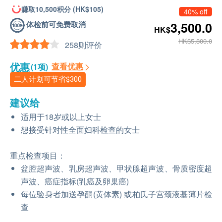
赚取10,500积分 (HK$105)
40% off
体检前可免费取消
3,500.0
HK$
HK$5,800.0
258则评价
优惠
查看优惠
(1项)
二人计划可节省
$300
建议给
适用于18岁或以上女士
想接受针对性全面妇科检查的女士
重点检查项目：
盆腔超声波、乳房超声波、甲状腺超声波、骨质密度超
声波、癌症指标(乳癌及卵巢癌)
每位验身者加送孕酮(黄体素) 或柏氏子宫颈液基薄片检
查