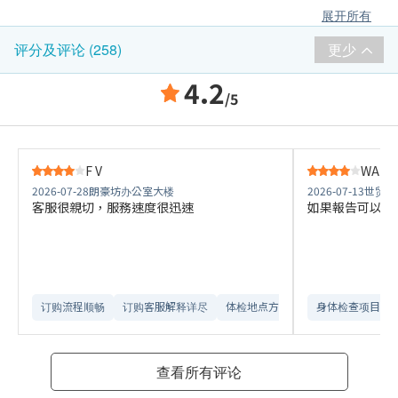
展开所有
更少
评分及评论 (258)
4.2
/5
F V
WANG 
2026-07-28
朗豪坊办公室大楼
2026-07-13
世贸中
客服很親切，服務速度很迅速
如果報告可以盡
订购流程顺畅
订购客服解释详尽
体检地点方便
身体检查项目全
查看所有评论