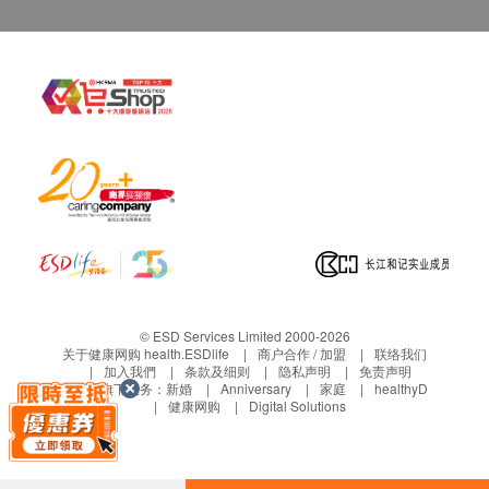
印本 (体检后3个月内)，将收取$150行政费。注
意：複印本报告未必完整。
客人需自行承担邮寄报告之风险。
所有身体检查并非作为医务诊断或治疗用途，如需
撰写医生转介信，将作额外收费，价钱请向美邦查
询。
报告：
进行健康检查后，一般情况下，需大概14个工作天
跟进检查报告， 工作天不包括星期六、日及公众
假期。 轮侯报告讲解时间会因应不同情况 (如个别
化验项目所需时间或客人指明特定时段) 而有所延
© ESD Services Limited 2000-2026
长。
关于健康网购 health.ESDlife
商户合作 / 加盟
联络我们
加入我們
条款及细则
隐私声明
免责声明
如客人选择收电子报告*，报告时间可加快至14个
生活易旗下业务：
新婚
Anniversary
家庭
healthyD
健康网购
Digital Solutions
工作天内出报告(包括超声波及心电图)，但个别报
告则不包括在内，例如基因检测或mRNA等。客人
在收取电子报告后，仍然可以透过电邮内的连结自