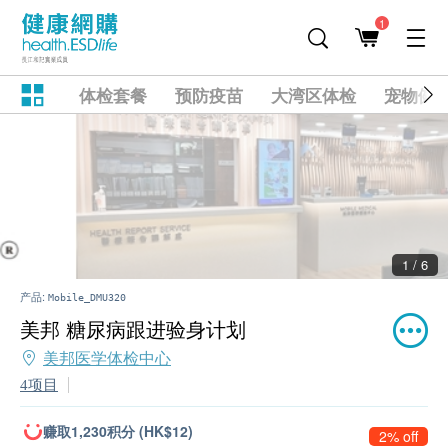
1
体检套餐
预防疫苗
大湾区体检
宠物健
2 / 6
产品:
Mobile_DMU320
美邦 糖尿病跟进验身计划
美邦医学体检中心
4项目
赚取1,230积分 (HK$12)
2% off