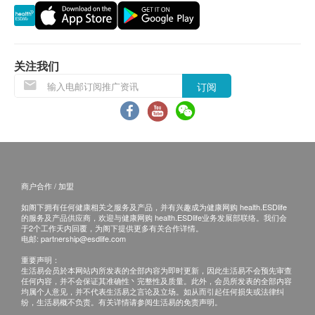
个月内(由确认付款日期起计)接受有关检查，客户
需提前1个月预约相关检查,逾期作废。
关注我们
*所有疫苗都必须经过评估才可注射，如有需要，医生
亦会在场解答问题及提供协助。如医生认为不适合注
订阅
射疫苗，将取消此计划的服务，全数费用退回。
*疫苗注射均由注册医生/医护人员负责注射程序及此
服务隻适用于佐敦检验中心 (办公时间：星期一、三
及六；下午2时至6时)。
商户合作 / 加盟
备注：
如阁下拥有任何健康相关之服务及产品，并有兴趣成为健康网购 health.ESDlife
医生讲解报告
只限旺角分店
，若有需要请联络旺角
的服务及产品供应商，欢迎与健康网购 health.ESDlife业务发展部联络。我们会
于2个工作天内回覆，为阁下提供更多有关合作详情。
分店查询。
电邮:
partnership@esdlife.com
如果客户已完成电话或面解服务，若再要求讲解，
重要声明：
需另外收取解析报告费，价钱请向美邦查询。
生活易会员於本网站内所发表的全部内容为即时更新，因此生活易不会预先审查
任何内容，并不会保证其准确性丶完整性及质量。此外，会员所发表的全部内容
客户若体检后3个月内不提取报告，所有报告一律
均属个人意见，并不代表生活易之言论及立场。如从而引起任何损失或法律纠
纷，生活易概不负责。有关详情请参阅生活易的免责声明。
作销毁处理及不会存底，客户如需额外索取报告複