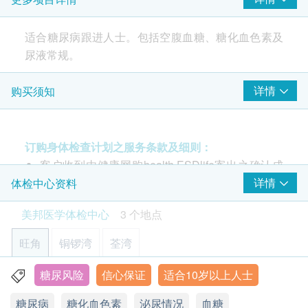
糖化血色素
空腹血糖
适合糖尿病跟进人士。包括空腹血糖、糖化血色素及
泌尿情况
尿液常规。
尿液分析
详情
购买须知
包括空腹血糖、糖化血色素及尿液常规。
报告
注意事项:
医护人员(注册西医或注册护士等)讲解报告
订购身体检查计划之服务条款及细则：
- 请详阅以下「条款及细则」了解更多服务需知及注
客户收到由健康网购health.ESDlife寄出之确认成
意事项
功付款电邮后，美邦医学体检中心将于随后1-2个
详情
体检中心资料
工作天的办公时间内，致电客户预约身体检查的时
美邦医学体检中心
3 个地点
间及地点。客户亦可致电查询或在订单确认后1个
工作天致电该中心预约 (电话：2369 0680)。
旺角
铜锣湾
荃湾
购买计划后可安排由健康网购health.ESDlife发出
的正式收据，并于7-14个工作天后寄出。客户可于
糖尿风险
信心保证
适合10岁以上人士
旺角亚皆老街8号朗豪坊办公室大楼11楼
购买时提出收据要求，或经以下方法联络客户服务
糖尿病
糖化血色素
泌尿情况
血糖
显示地图
员: 电邮 (support@esdlife.com) 或电话 (3151