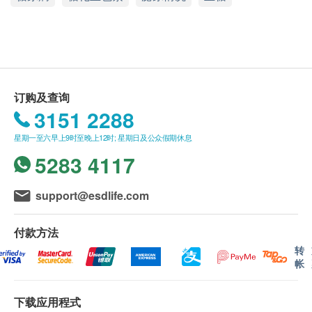
2288)。
星期一至六︰9:00a.m. – 1:00p.m.; 2:00p.m. – 6:00p.m.
健康检查计划只适用于10岁或以上之人士
星期日及公众假期︰休息
热线电话：(852) 2369 0680
未成年客人体检指引 (10岁至18歳以下人士)
A. 10歳至未满16岁者：
(1) 有家长或监护人陪同者
订购及查询
在中心即场签署同意书，并出示身份证明文件，经
3151 2288
核实无误后可提供服务。
星期一至六早上9时至晚上12时; 星期日及公众假期休息
(2) 没有家长或监护人陪同者
5283 4117
预先取同意书并由家长或监护人签署妥当，客人可
由其他成年人陪同到中心，出示已签署的同意书及
support@esdlife.com
签署者的身份证明文件副本，经核实无误后可提供
服务。
付款方法
B.16歳至未满18岁者：
转
预先取同意书并由家长或监护人签署妥当，可接受
帐
客人自行到中心，出示已签署的同意书及签署者的
身份证明文件副本核实无误后可提供服务。
下载应用程式
本身体检查计划有效期为12个月，客户必须于12