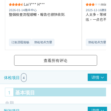
Lai Y*** H***
ming 
2026-01-14
南丰中心
2025-12-16
朗豪坊
整個檢查流程順暢，報告也很快收到.
人太多，等候座
练，一点也不覺
订购流程顺畅
体检地点方便
体检地点方便
查看所有评论
详情
体检项目
4
1
基本项目
血脂
详情
附加项目