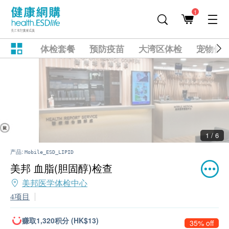
1
体检套餐
预防疫苗
大湾区体检
宠物健
2 / 6
产品:
Mobile_ESD_LIPID
美邦 血脂(胆固醇)检查
美邦医学体检中心
4项目
赚取1,320积分 (HK$13)
35% off