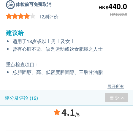
体检前可免费取消
440.0
HK$
HK$680.0
12则评价
建议给
适用于18岁或以上男士及女士
曾有心脏不适、缺乏运动或饮食肥腻之人士
重点检查项目：
总胆固醇、高、低密度胆固醇、三酸甘油脂
展开所有
更少
评分及评论 (12)
4.1
/5