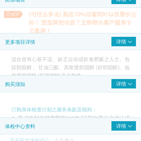
总胆固醇
甘油三酯
(可任选多项) 高达70%顾客同时以优惠价选
高密度胆固醇
购！
想加其他项目？立即联络客户服务专
低密度胆固醇
员查询！
癌症指标19.9 (胰脏)
详情
更多项目详情
胰臟癌指標
380.0
HK$
适合曾有心脏不适、缺乏运动或饮食肥腻之人士。包
括胆固醇 、甘油三酯、高密度胆固醇 (好胆固醇)、低
4合1心血管疾病伸延检查
检查能反映患多种心血管疾病的可能性、预测中风危险及血凝
密度胆固醇 (坏胆固醇)及总脂质。
固问题
详情
购买须知
600.0
HK$
包括胆固醇 、甘油三酯、高密度胆固醇 (好胆固醇)、
低密度胆固醇 (坏胆固醇)及总脂质。
癌胚抗原 72.4 (胃)
胃癌指標
订购身体检查计划之服务条款及细则：
380.0
HK$
客户收到由健康网购health.ESDlife寄出之确认成
注意事项:
功付款电邮后，美邦医学体检中心将于随后1-2个
详情
体检中心资料
- 请详阅以下「条款及细则」了解更多服务需知及注
癌胚抗原 CEA (肠)
工作天的办公时间内，致电客户预约身体检查的时
意事项
結腸癌指標
美邦医学体检中心
3 个地点