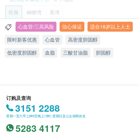
380.0
间及地点。客户亦可致电查询或在订单确认后1个
HK$
工作天致电该中心预约 (电话：2369 0680)。
旺角
铜锣湾
荃湾
4合1晕眩伸延检查
购买计划后可安排由健康网购health.ESDlife发出
检查钾和钠等肾病有关的项目、血含氧量及检测颈动脉有否硬
的正式收据，并于7-14个工作天后寄出。客户可于
心血管/三高风险
信心保证
适合18岁以上人士
化(颈动脉血管璧厚度超声波)，从而得知可能引起晕眩的原因
旺角亚皆老街8号朗豪坊办公室大楼11楼
购买时提出收据要求，或经以下方法联络客户服务
920.0
HK$
限时新客优惠
心血管
高密度胆固醇
显示地图
员: 电邮 (support@esdlife.com) 或电话 (3151
2288)。
癌症指标测试组合A：包括肝癌指标、胰脏癌指标、胃肿瘤指
低密度胆固醇
星期一至六︰9:00a.m. – 1:00p.m.; 2:00p.m. – 6:00p.m.
血脂
三酸甘油脂
胆固醇
标、鼻咽癌肿瘤指标
健康检查计划只适用于10岁或以上之人士
星期日及公众假期︰休息
包括肝癌指标、胰脏癌指标、胃肿瘤指标、鼻咽癌肿瘤指标
热线电话：(852) 2369 0680
未成年客人体检指引 (10岁至18歳以下人士)
990.0
HK$
A. 10歳至未满16岁者：
(1) 有家长或监护人陪同者
在中心即场签署同意书，并出示身份证明文件，经
订购及查询
核实无误后可提供服务。
3151 2288
(2) 没有家长或监护人陪同者
预先取同意书并由家长或监护人签署妥当，客人可
星期一至六早上9时至晚上12时; 星期日及公众假期休息
由其他成年人陪同到中心，出示已签署的同意书及
5283 4117
签署者的身份证明文件副本，经核实无误后可提供
服务。