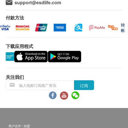
support@esdlife.com
B.16歳至未满18岁者：
预先取同意书并由家长或监护人签署妥当，可接受
付款方法
客人自行到中心，出示已签署的同意书及签署者的
转
身份证明文件副本核实无误后可提供服务。
帐
本身体检查计划有效期为12个月，客户必须于12
个月内(由确认付款日期起计)接受有关检查，客户
下载应用程式
需提前1个月预约相关检查,逾期作废。
*所有疫苗都必须经过评估才可注射，如有需要，医生
亦会在场解答问题及提供协助。如医生认为不适合注
关注我们
射疫苗，将取消此计划的服务，全数费用退回。
订阅
*疫苗注射均由注册医生/医护人员负责注射程序及此
服务隻适用于佐敦检验中心 (办公时间：星期一、三
及六；下午2时至6时)。
备注：
医生讲解报告
只限旺角分店
，若有需要请联络旺角
商户合作 / 加盟