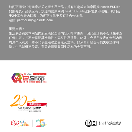
分店查询。
如阁下拥有任何健康相关之服务及产品，并有兴趣成为健康网购 health.ESDlife
的服务及产品供应商，欢迎与健康网购 health.ESDlife业务发展部联络。我们会
如果客户已完成电话或面解服务，若再要求讲解，
于2个工作天内回覆，为阁下提供更多有关合作详情。
需另外收取解析报告费，价钱请向美邦查询。
电邮:
partnership@esdlife.com
客户若体检后3个月内不提取报告，所有报告一律
重要声明：
生活易会员於本网站内所发表的全部内容为即时更新，因此生活易不会预先审查
作销毁处理及不会存底，客户如需额外索取报告複
任何内容，并不会保证其准确性丶完整性及质量。此外，会员所发表的全部内容
均属个人意见，并不代表生活易之言论及立场。如从而引起任何损失或法律纠
印本 (体检后3个月内)，将收取$150行政费。注
纷，生活易概不负责。有关详情请参阅生活易的免责声明。
意：複印本报告未必完整。
客人需自行承担邮寄报告之风险。
所有身体检查并非作为医务诊断或治疗用途，如需
撰写医生转介信，将作额外收费，价钱请向美邦查
询。
报告：
进行健康检查后，一般情况下，需大概14个工作天
跟进检查报告， 工作天不包括星期六、日及公众
假期。 轮侯报告讲解时间会因应不同情况 (如个别
化验项目所需时间或客人指明特定时段) 而有所延