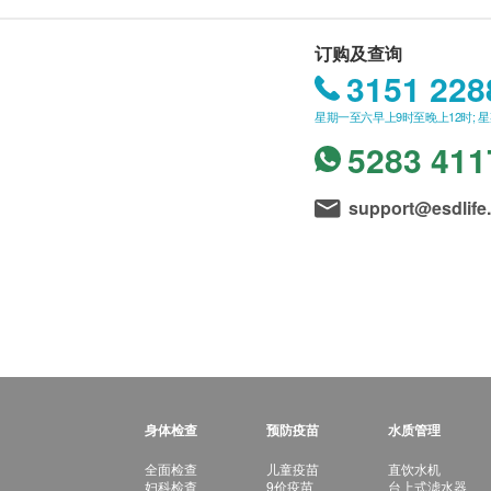
订购及查询
3151 228
星期一至六早上9时至晚上12时; 
5283 411
support@esdlife
身体检查
预防疫苗
水质管理
全面检查
儿童疫苗
直饮水机
妇科检查
9价疫苗
台上式滤水器