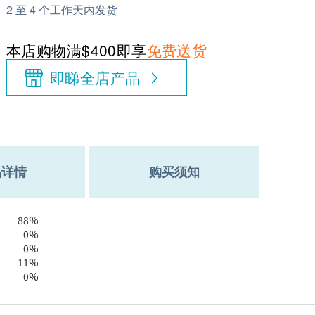
2 至 4 个工作天内发货
本店购物满$400即享
免费送货
即睇全店产品
品详情
购买须知
88%
0%
0%
11%
0%