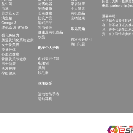
回覆，为阁下提供更
益生菌
厨房电器
家居健康
电邮:
partnership@es
虫草
宠物健康
个人健康
灵芝及云芝
长者健康
有机食品
重要声明：
滴鱼精
防疫产品
宠物健康
生活易会员於本网站
Omega 3
睡眠用品
容，并不会保证其准
维他命 及 矿物质
害虫处理
常见问题
见，并不代表生活易
健康及有机食品
责。有关详情请参阅
强化免疫力
饮品
首次验身指引
肠道及消化系统健康
热门问题
女士及美容
电子个人护理
瘦身纤体
心血管健康
面部美容仪器
骨骼及关节健康
电须刨
男士健康
风筒
头发护理
脱毛器
孕妇健康
休闲娱乐
运动智能手表
运动耳机