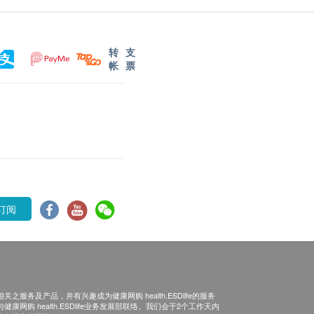
转
支
帐
票
订阅
之服务及产品，并有兴趣成为健康网购 health.ESDlife的服务
康网购 health.ESDlife业务发展部联络。我们会于2个工作天内