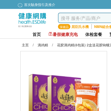
首次驗身指引及推介
屈臣氏水機
NMN組合
保健品
首页
暑假健康充电
体检套餐
主页
/
滴鸡精
/
花胶滴鸡精(6包装) 2盒送花胶响