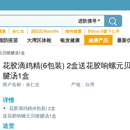
进阶搜寻
優惠
余仁生
屈臣氏Watslife
維特健靈
Bifina S森下仁丹
预防疫苗
大湾区体检
银发健康
健康产品
最新
螺元贝猪腱汤1盒
花胶滴鸡精(6包装) 2盒送花胶响螺元
腱汤1盒
商户名称：
余仁生
产地：
台湾
详情
花胶滴鸡精(6包装) 2盒
送花胶响螺元贝猪腱汤1盒
送货