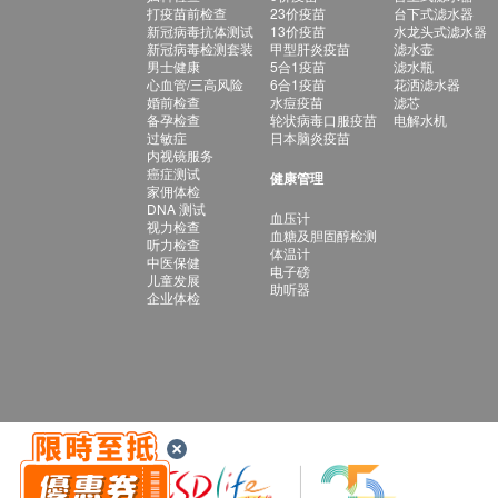
打疫苗前检查
23价疫苗
台下式滤水器
新冠病毒抗体测试
13价疫苗
水龙头式滤水器
新冠病毒检测套装
甲型肝炎疫苗
滤水壶
男士健康
5合1疫苗
滤水瓶
心血管/三高风险
6合1疫苗
花洒滤水器
婚前检查
水痘疫苗
滤芯
备孕检查
轮状病毒口服疫苗
电解水机
过敏症
日本脑炎疫苗
内视镜服务
癌症测试
健康管理
家佣体检
DNA 测试
血压计
视力检查
血糖及胆固醇检测
听力检查
体温计
中医保健
电子磅
儿童发展
助听器
企业体检