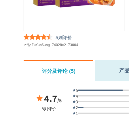
5则评价
产品:
EuYanSang_74028x2_73004
产
评分及评论 (5)
5
4.7
4
/5
3
2
5则评价
1