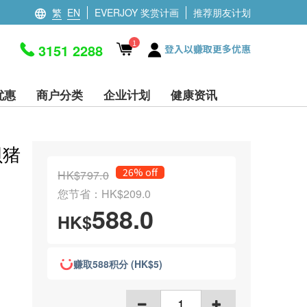
繁
EN
EVERJOY 奖赏计画
推荐朋友计划
1
3151 2288
登入以赚取更多优惠
优惠
商户分类
企业计划
健康资讯
贝猪
26% off
HK$797.0
您节省：HK$209.0
588.0
HK$
赚取588积分 (HK$5)