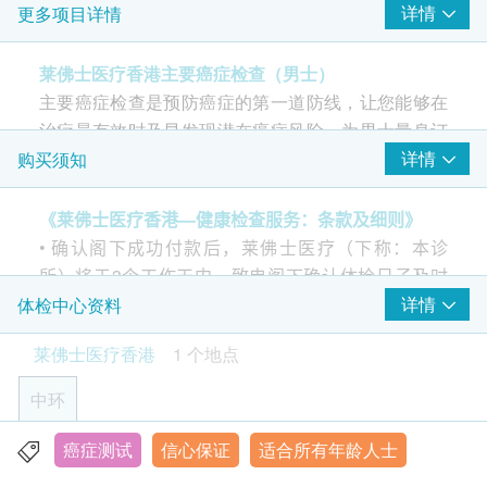
详情
更多项目详情
全科医生会诊(兩次) - 首次检查及复诊
癌症指标
莱佛士医疗香港主要癌症检查（男士）
重点项目
主要癌症检查是预防癌症的第一道防线，让您能够在
甲种胎蛋白 (肝癌)
治疗最有效时及早发现潜在癌症风险。为男士量身订
癌抗原 (前列腺癌) - 只限男士
制的筛查项目涵盖常见类型的癌症。
详情
购买须知
病毒抗体EBV (鼻咽癌)
癌胚抗原 (肠癌)
《莱佛士医疗香港—健康检查服务：条款及细则》
癌抗原72.4(胃癌)
• 确认阁下成功付款后，莱佛士医疗（下称：本诊
癌抗原 19.9 (胰脏癌)
所）将于3个工作天内，致电阁下确认体检日子及时
间。
详情
体检中心资料
2
基本项目
• 阁下须于预约当天向本诊所职员出示身份证及订购
莱佛士医疗香港
1 个地点
确认信或电邮。
基本健康评估
• 阁下须于确认付款日期起计6 个月内进行及完成首次
中环
血压
咨询及化验或检查项目，逾期作废。
体质指标
• 体检参加者必须年满18 岁或以上（体检欢迎任何合
癌症测试
信心保证
适合所有年龄人士
香港中环皇后大道16-18号新世界大厦1期6楼604-5室
身高
符年龄人士参加，唯独长者如选择进行运动心电图测