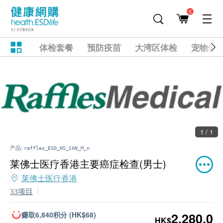
1
体检套餐
预防疫苗
大湾区体检
宠物健
1 / 1
产品:
raffles_ESD_HS_CAN_M_n
莱佛士医疗香港主要癌症检查(男士)
莱佛士医疗香港
33项目
赚取6,840积分 (HK$68)
2,280.0
HK$