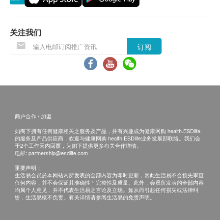
• 健康检查服务并非作为医疗诊断或治疗用途。
白血球
紅血球平均體積
《莱佛士医疗香港—疫苗注射服务：条款及细则》
白血球分类
关注我们
• 确认阁下成功付款后，莱佛士医疗（下称：本诊
血紅素
订阅
所）将于3个工作天内，致电阁下确认注射疫苗日子
红血球总数
及时间。
淋巴球绝对计数
• 阁下须于预约当天向本诊所职员出示身份证及订购
报告
确认信或电邮。
• 阁下须由确认付款日期起计6月内进行及完成首针注
医生讲解报告
商户合作 / 加盟
射，逾期作废。
• 疫苗供应及其药厂品牌按实际情况而定，本诊所保
如阁下拥有任何健康相关之服务及产品，并有兴趣成为健康网购 health.ESDlife
的服务及产品供应商，欢迎与健康网购 health.ESDlife业务发展部联络。我们会
留最后决定权。
于2个工作天内回覆，为阁下提供更多有关合作详情。
电邮:
partnership@esdlife.com
• 所列出之疫苗服务费用已包括首次注射前的医生会
重要声明：
诊，为阁下进行与疫苗相关之简单咨询，如经医生判
生活易会员於本网站内所发表的全部内容为即时更新，因此生活易不会预先审查
断并不适合接种有关疫苗，本诊所将收取一次医生会
任何内容，并不会保证其准确性丶完整性及质量。此外，会员所发表的全部内容
均属个人意见，并不代表生活易之言论及立场。如从而引起任何损失或法律纠
诊费用（港币$300），并退还其余已缴费用。 • 成功
纷，生活易概不负责。有关详情请参阅生活易的免责声明。
付款后，已订购之疫苗服务费用不设更改，转让及／