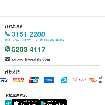
体重
显示地图
验，需先向医生查询，或改为进行静态心电图。）
详细病历调查
• 以下人士不宜进行运动心电图： • 血压过高 • 静态心
服务时间
呼吸系统评估
电图读数异常
星期一至五：上午8时30分 - 下午1时30分 | 下午2时30分 -
腹部检查
下至6时正
• 或测试过程中如感到胸部不适或胸痛，须立刻停止
神经系统与反射检查
订购及查询
星期六：上午8时30分 - 下午1时正
测试。
3151 2288
血液检查
• 女士于经期期间，不宜进行有关尿液、大便等相关
化验项目或子宫颈抹片测试。
星期一至六早上9时至晚上12时; 星期日及公众假期休息
嗜碱性粒细胞
• 子宫颈抹片测试只限曾有性经验的女士进行。
5283 4117
嗜酸性粒细胞
• 体检报告将于所有测试项目完成后 ，一般情况下约
血色素
7-14个工作天（不包括星期六、日及公众假期）内跟
support@esdlife.com
红细胞平均血红素
进报告。 上述时间受个别化验项目时间或有所延长，
红血球平均血红素浓度
本中心职员将预先告知并与阁下达成共识。
付款方法
单核细胞
• 体检前医生将为阁下进行咨询，如经医生判断不适
转
中性粒细胞
帐
合进行体检项目，本诊所将收取一次医生会诊费用
红细胞比容
（港币$300），并退还其余已缴费用。
血小板数目
• 成功付款后，已订购之体检计划不设更改，转让及
下载应用程式
红血球计数
／或退款（除上述经医生咨询后不宜进行体检者）。
红血球分佈宽度