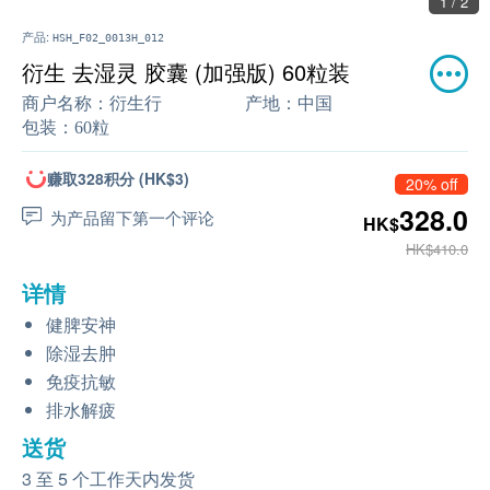
1 / 2
产品:
HSH_F02_0013H_012
衍生 去湿灵 胶囊 (加强版) 60粒装
商户名称：
衍生行
产地：
中国
包装：
60粒
赚取328积分 (HK$3)
20% off
328.0
为产品留下第一个评论
HK$
HK$410.0
详情
健脾安神
除湿去肿
免疫抗敏
排水解疲
送货
3 至 5 个工作天内发货