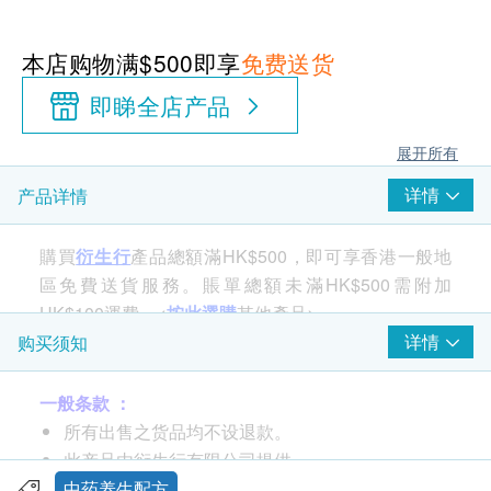
本店购物满$500即享
免费送货
即睇全店产品
展开所有
详情
产品详情
購買
衍生行
產品總額滿HK$500，即可享香港一般地
區免費送貨服務。賬單總額未滿HK$500需附加
HK$100運費。<
按此選購
其他產品>
详情
购买须知
功效
一般条款 ：
特配茯苓、桂枝、白术、防己、黄芪、灵芝、薏苡
所有出售之货品均不设退款。
仁、大枣、甘草等药食同源成分，更有效针对去湿
此产品由衍生行有限公司提供。
排水，同时辅以健脾补气，益气安神之适
如有任何争议，衍生行有限公司及健康网购
中药养生配方
不含西药成分，服后无睡意无副作用，不会养成依