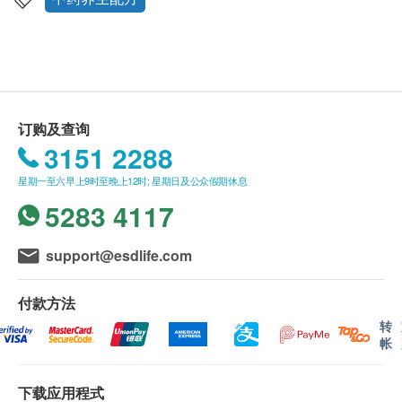
health.ESDlife保留最终决议权。
赖。
胶囊设计容易入口，适合怕苦怕中药味人士。
送货条款：
本产品适合长期保健之用，短期有效排水去湿，长
购买衍生行产品总额满HK$500，即可享本地免费
期减低湿敏症状，加强身体抵抗力。
送货服务。 账单总额未满HK$500需附加HK$100
订购及查询
运费。
服用方法
3151 2288
我们将于确定订单后3-5个工作天内安排发货。
口服。每日两次， 每次一粒。
星期一至六早上9时至晚上12时; 星期日及公众假期休息
不排除运送时间会因节日而有所影响。 当八号烈
5283 4117
风讯号悬挂或黑色暴雨警告生效时，送货服务时间
成份
将会延迟。
茯苓提取物、干姜提取物、白术提取物、甘草提取
所有订单须视乎相关货品的供应情况再作最后确
物、白芷提取物、黄芪提取物、灵芝提取物、薏苡仁
support@esdlife.com
认。 倘若健康网购health.ESDlife未能提供任何订
提取物、大枣提取物、葡萄糖酸钙、维生素D3、酸樱
单上的货品，健康网购health.ESDlife有权拒绝接
桃浓缩粉、植物乳杆菌LM1004、抗结剂(硬脂酸镁)
付款方法
受该订单，并且会于送货前透过电话或电邮通知顾
转
帐
客再作安排。
下载应用程式
保用：