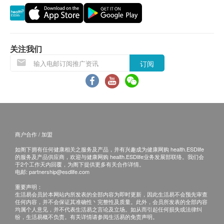
货品质量保证，于顾客收到产品当日起计，使用期
应最少有9个月或以上。
退换条款：
关注我们
当顾客收取已订购之货品时，有责任检查货品是否
订阅
有损毁情况，一经确认签收，恕不接受退换。
退换产品必须包装完整，如退换之产品有任何残缺
或过期退回，供应商有权不受理。
如有其他损坏或遗漏查询，顾客必须保留有效收据
正本，并于送货后3个工作天内按下列方式联络健
商户合作 / 加盟
康网购health.ESDlife客户服务部跟进。
如阁下拥有任何健康相关之服务及产品，并有兴趣成为健康网购 health.ESDlife
的服务及产品供应商，欢迎与健康网购 health.ESDlife业务发展部联络。我们会
于2个工作天内回覆，为阁下提供更多有关合作详情。
电邮:
partnership@esdlife.com
重要声明：
生活易会员於本网站内所发表的全部内容为即时更新，因此生活易不会预先审查
任何内容，并不会保证其准确性丶完整性及质量。此外，会员所发表的全部内容
均属个人意见，并不代表生活易之言论及立场。如从而引起任何损失或法律纠
纷，生活易概不负责。有关详情请参阅生活易的免责声明。