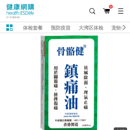
1
体检套餐
预防疫苗
大湾区体检
宠物健