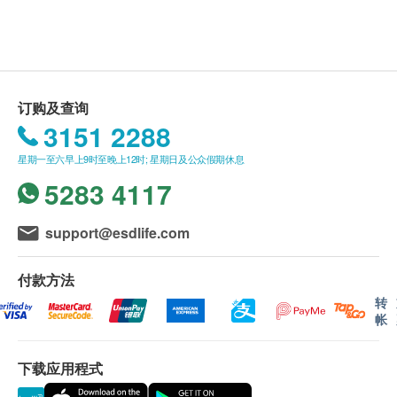
health.ESDlife保留最终决议权。
祛风除湿
理气止痛
送货条款：
用于关节痛
购买衍生行产品总额满HK$500，即可享本地免费
扭挫伤痛
送货服务。 账单总额未满HK$500需附加HK$100
订购及查询
运费。
中成药注册编号
3151 2288
我们将于确定订单后3-5个工作天内安排发货。
HKC-17567
星期一至六早上9时至晚上12时; 星期日及公众假期休息
不排除运送时间会因节日而有所影响。 当八号烈
5283 4117
风讯号悬挂或黑色暴雨警告生效时，送货服务时间
使用方法
将会延迟。
外用擦抹患处
所有订单须视乎相关货品的供应情况再作最后确
support@esdlife.com
认。 倘若健康网购health.ESDlife未能提供任何订
成份
单上的货品，健康网购health.ESDlife有权拒绝接
薄荷脑、水杨酸甲酯、薄荷油、丁香油、桉油、冰片
付款方法
受该订单，并且会于送货前透过电话或电邮通知顾
(合成龙脑)、樟脑、桂皮油
转
帐
客再作安排。
注意事项
下载应用程式
保用：
儿童使用本品前，应咨询中医师或医生意见。使用时
货品质量保证，于顾客收到产品当日起计，使用期
避免触及眼睛及黏膜。