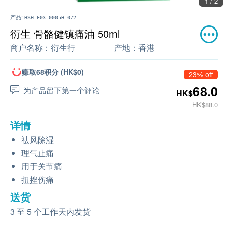
1 / 2
产品:
HSH_F03_0005H_072
衍生 骨骼健镇痛油 50ml
商户名称：
衍生行
产地：
香港
赚取68积分 (HK$0)
23% off
68.0
为产品留下第一个评论
HK$
HK$88.0
详情
祛风除湿
理气止痛
用于关节痛
扭挫伤痛
送货
3 至 5 个工作天内发货