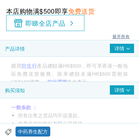
本店购物满$500即享
免费送货
即睇全店产品
展开所有
详情
产品详情
購買
衍生行
產品總額滿HK$500，即可享香港一般地
區免費送貨服務。賬單總額未滿HK$500需附加
HK$100運費。<
按此選購
其他產品>
详情
购买须知
功效
一般条款 ：
本产品芳香开窍，消疲提神，祛风除湿，理气止痛。
所有出售之货品均不设退款。
用于关节痛，神经痛，扭挫伤痛，伤风感冒引起的头
此产品由衍生行有限公司提供。
痛及蚊虫叮咬痒痛，晕车、中暑和疖疮初起。
如有任何争议，衍生行有限公司及健康网购
中药养生配方