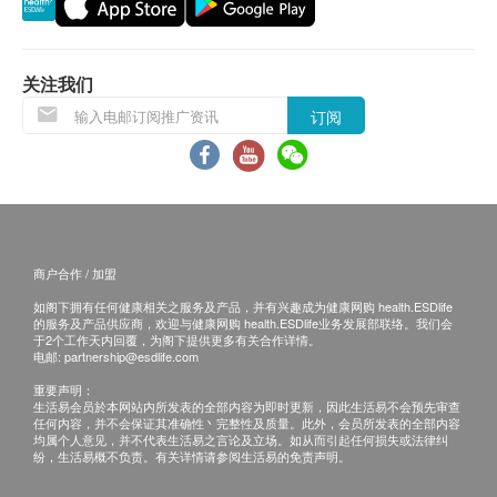
应最少有9个月或以上。
退换条款：
关注我们
当顾客收取已订购之货品时，有责任检查货品是否
订阅
有损毁情况，一经确认签收，恕不接受退换。
退换产品必须包装完整，如退换之产品有任何残缺
或过期退回，供应商有权不受理。
如有其他损坏或遗漏查询，顾客必须保留有效收据
正本，并于送货后3个工作天内按下列方式联络健
商户合作 / 加盟
康网购health.ESDlife客户服务部跟进。
如阁下拥有任何健康相关之服务及产品，并有兴趣成为健康网购 health.ESDlife
的服务及产品供应商，欢迎与健康网购 health.ESDlife业务发展部联络。我们会
于2个工作天内回覆，为阁下提供更多有关合作详情。
电邮:
partnership@esdlife.com
重要声明：
生活易会员於本网站内所发表的全部内容为即时更新，因此生活易不会预先审查
任何内容，并不会保证其准确性丶完整性及质量。此外，会员所发表的全部内容
均属个人意见，并不代表生活易之言论及立场。如从而引起任何损失或法律纠
纷，生活易概不负责。有关详情请参阅生活易的免责声明。