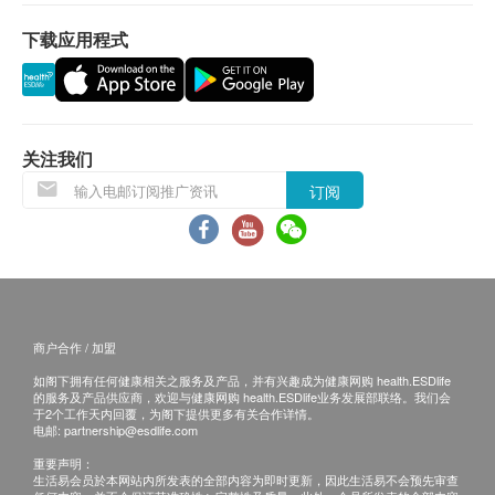
下载应用程式
C 反应蛋白
三、免责声明
嗜碱性粒细胞
如有争议，健康网购health.ESDlife 及诺亚新舟保留
平均红细胞血红蛋白量浓度
最后决定权。
嗜酸性粒细胞
淋巴细胞
所有健康检查/服务并非作为医务诊断或治疗用
关注我们
单核细胞
途。当阁下身体健康出现任何疾病征兆时，应立即
订阅
红细胞比容
谘询有认可资格的医生，作出诊断及治疗。
血小板数目
本服务/产品由商户提供。生活易【健康网购
红血球计数
health.ESDlife】并没有经营或提供本服务/产品。
白血球
有关此服务/产品的错漏或延误，或因使用此服务/
中性白血球
产品而引致的损失、损害、受伤或法律诉讼，健康
紅血球平均體積
商户合作 / 加盟
网购health.ESDlife概不负责。一切有关的索偿或
血红蛋白
查询，须向提供服务之体检中心或商户提出。
如阁下拥有任何健康相关之服务及产品，并有兴趣成为健康网购 health.ESDlife
平均红细胞血红蛋白量
的服务及产品供应商，欢迎与健康网购 health.ESDlife业务发展部联络。我们会
于2个工作天内回覆，为阁下提供更多有关合作详情。
平均血小板体积
电邮:
partnership@esdlife.com
重要声明：
报告
生活易会员於本网站内所发表的全部内容为即时更新，因此生活易不会预先审查