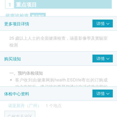
1
重点项目
超声波检查
重点项目
详情
更多项目详情
前列腺超声波- 只限男士
甲状腺超声波
25 歲以上人士的全面健康檢查，涵蓋影像學及實驗室
腹部超声波
檢測
子宫附件超声波-只限女士
电脑扫描
重点项目
详情
购买须知
低剂量肺部电脑扫描
一、预约体检须知
客户收到由健康网购health.ESDlife寄出的订购成
2
基本项目
功之电邮后，建议提前两星期透过电话或微信预约
联络诺亚新舟进行预约，联络电话及微信：+ 86
详情
体检中心资料
糖尿
188 2005 1280。
诺亚新舟（广州）
1 个地点
空腹血糖
客户至现场后，诺亚新舟工作人员会核对客户的姓
名、出生年月日、手机号及健康网购
肝功能
广州市天河区