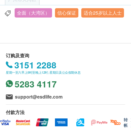
health.ESDlife订购成功之电邮。
总碱性磷酸酶
身体检查计划有效期为90日，客户必须于90日内
全面（大湾区）
信心保证
适合25岁以上人士
广州市天河区珠江新城猎德大道 31-33 号 中海璟晖华庭 3
谷丙转氨酶
（由确认付款日期起计）接受有关检查，逾期作
层
谷草转氨酶
废。
营业时间：上午 9:00 – 下午 6:00
总胆红素
体检时, 如果遇到医生不会说广东话的情况，诺亚
穀草先转太酵素
新舟可安排医护人员陪同提供翻译服务。
如果商户页面与体检计划页面的繁体中文、简体中
肾功能
订购及查询
文、英文三个版本有任何抵触或不相符之处，应以
3151 2288
肌酸酐
繁体中文版本为准。
尿素
星期一至六早上9时至晚上12时; 星期日及公众假期休息
尿酸
5283 4117
二、体检报告领取和讲解
甲状腺
体检报告为简体中文。
support@esdlife.com
体检报告报告将于 7 个工作日内发送至您的私人微
游离甲状腺素
促甲状腺激素
信或电邮
付款方法
游离亚甲状腺素
如需报告讲解，可另行预约医生线下到诊，或安排
转
帐
线上咨询
血液检查