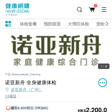
1
体检套餐
预防疫苗
大湾区体检
宠物健
1 / 6
产品:
HumansaNoah_Checkup
诺亚新舟 全身健康体检
诺亚新舟（广州）
33项目
赚取6,600积分 (HK$66)
2,200.0
HK$