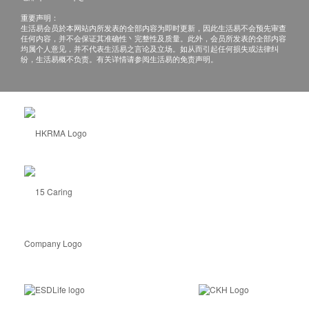
重要声明：
生活易会员於本网站内所发表的全部内容为即时更新，因此生活易不会预先审查
糖尿病跟进检查
任何内容，并不会保证其准确性丶完整性及质量。此外，会员所发表的全部内容
空腹血糖、糖化血红素、尿微球蛋白、尿液常规检验
均属个人意见，并不代表生活易之言论及立场。如从而引起任何损失或法律纠
420.0
纷，生活易概不负责。有关详情请参阅生活易的免责声明。
HK$
性传播疾病基因检查(12项)
*此化验项目需要留取早上第一次及第一段的小便样本作化
验。请注意，此项目并不适用于用小便以外的其他特殊采样
(自行采样或医生采样)方法。如有查询，请联络我们客服
28506986
梅毒螺旋菌
DNA
、阴道加德纳菌基因、白色念珠菌
DNA
、阴
道滴虫
DNA
、衣原体
DNA
、淋球菌
DNA
、生殖支原体
DNA
、人型支原体
DNA
、解尿支原体
DNA
、微小脲原体
DNA
、疱
疹病毒
I
型基因、疱疹病毒
II
型基因
1,400.0
HK$
性传播疾病检查
*此化验项目需要留取早上第一次及第一段的小便样本作化
验。请注意，此项目并不适用于用小便以外的其他特殊采样
(自行采样或医生采样)方法。如有查询，请联络我们客服
28506986