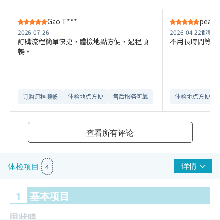
Gao T***
peach 
2026-07-26
2026-04-22
都爹利
訂購流程簡單快捷，體檢地點方便，過程順
不用長時間等候
暢。
订购流程顺畅
体检地点方便
售后服务可靠​
体检地点方便
查看所有评论
详情
体检项目
4
1
基本项目
甲状腺