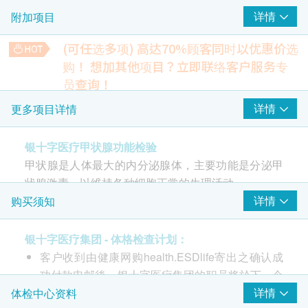
详情
附加项目
游离甲状腺素
促甲状腺激素
(可任选多项) 高达70%顾客同时以优惠价选
游离亚甲状腺素
购！
想加其他项目？立即联络客户服务专
员查询！
报告
肝功能检验
详情
更多项目详情
1-2个工作天
总蛋白质、白蛋白、球蛋白、白蛋白及球蛋白比率、总胆红
素、直接胆红素、间接胆红素、丙种谷氨酸转肽酶、碱性磷酸
酶、谷草转氨酶、谷丙转氨酶
银十字医疗甲状腺功能检验
400.0
HK$
甲状腺是人体最大的内分泌腺体，主要功能是分泌甲
状腺激素，以维持各种细胞正常的生理活动。
更年期贺尔蒙检查
详情
购买须知
雌二醇、卵胞刺激素
490.0
通常会去做甲状腺检查的人，多半是有亢进或低下的
HK$
困扰，所以第一步会先进行「功能检测」，也就是抽
银十字医疗集团 - 体格检查计划：
心脏检查
血看血中的甲状腺素、促甲状腺分泌激素等激素的数
客户收到由健康网购health.ESDlife寄出之确认成
空腹血糖、糖化血红素、肾功能检验、尿酸、钙、磷酸盐、血
值，来判断甲状腺机能是否正常。
功付款电邮後，银十字医疗集团的职员将於下一个
脂肪检查、超低密度胆固醇、丙类反应蛋白
(
高敏感
)
、促甲状
腺激素、同型半胱胺酸
工作天办公时间内，致电客户预约身体检查的时间
详情
体检中心资料
1,000.0
HK$