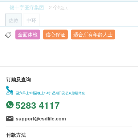
及地点。
银十字医疗集团
2 个地点
本身体检查计划有效期为一年，客户必须於一年内
糖尿病籂查
(由确认付款日期起计) 接受有关检查，否则逾期作
佐敦
空腹血糖、糖化血紅素
中环
废
265.0
HK$
在一般情况下，健康报告将於验身後七个工作天
全面体检
信心保证
适合所有年龄人士
九龙佐敦道23-29号新宝广场19楼 (佐敦地铁站楼上)
订购一经确认，不设退款
关节炎检查
丙类反应蛋白
(
定量
)
、钙、磷、类风湿关节炎因子
(
定量
)
、尿
显示地图
如有争议，健康网购health.ESDlife保留最後决定
酸
权
420.0
星期一至五︰10:00a.m. – 1:00p.m.; 3:00p.m. – 7:00p.m.
HK$
所有身体检查并非作为医务诊断或治疗用途
星期六︰10:00a.m. – 2:00p.m.
星期日及公众假期︰休息
以上身体检查计划由银十字医疗集团提供 (商业牌
ECG 心电图
订购及查询
320.0
照号码 18974499-000-03-06-6)
HK$
星期一至六早上9时至晚上12时; 星期日及公众假期休息
血脂肪检查
免责声明：
5283 4117
总胆固醇、高密度胆固醇、低密度胆固醇
(
直接量度
)
、三酸甘
所有健康检查/服务并非作为医务诊断或治疗用
油酯
途。当阁下身体健康出现任何疾病征兆时，应立即
250.0
HK$
support@esdlife.com
咨询有认可资格的医生，作出诊断及治疗。
本服务/产品由商户提供。生活易【健康网购
淋病菌DNA测试
付款方法
*此化验项目需要留取早上第一次及第一段的小便样本作化
health.ESDlife】并没有经营或提供本服务/产品。