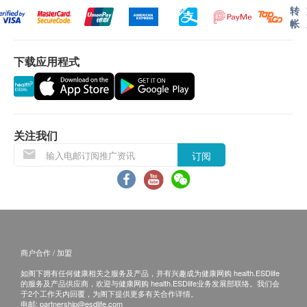
验。请注意，此项目并不适用于用小便以外的其他特殊采样
转
有关此服务/产品的错漏或延误，或因使用此服务/
(自行采样或医生采样)方法。如有查询，请联络我们客服
帐
产品而引致的损失、损害、受伤或法律诉讼，健康
28506986
450.0
HK$
网购health.ESDlife概不负责。一切有关的索偿或
下载应用程式
查询，须向提供服务之体检中心或商户提出。
肝炎免疫检查
甲型肝炎抗体
IgG
、乙型肝炎表面抗原、乙型肝炎表面抗体、
检验中心地址：
丙型肝炎抗体
)
700.0
佐敦
HK$
关注我们
九龙佐敦道23-29号新宝广场19楼
贫血检查 2
订阅
电话: 2850 6986
全血计数、铁、铁蛋白、血红素成份分析
星期一至五: 上午十时至下午一时；下午叁时至七时
980.0
HK$
星期六: 上午十时至下午二时
星期日及公众假期休息
肾功能检验
钠、钾、氯、重碳酸盐、尿素、肌酸酐
380.0
HK$
指定化验所：
商户合作 / 加盟
佐敦
如阁下拥有任何健康相关之服务及产品，并有兴趣成为健康网购 health.ESDlife
凝血检查
九龙佐敦弥敦道嘉宾商业大厦14楼
的服务及产品供应商，欢迎与健康网购 health.ESDlife业务发展部联络。我们会
血色素及血球数量、凝血酵素原时间、活性部份凝血素时间
于2个工作天内回覆，为阁下提供更多有关合作详情。
480.0
电邮:
partnership@esdlife.com
HK$