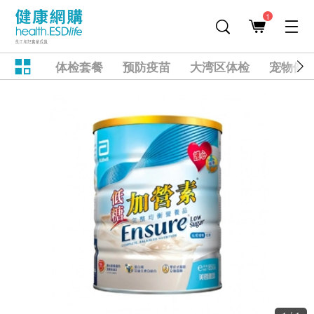
1
体检套餐
预防疫苗
大湾区体检
宠物健