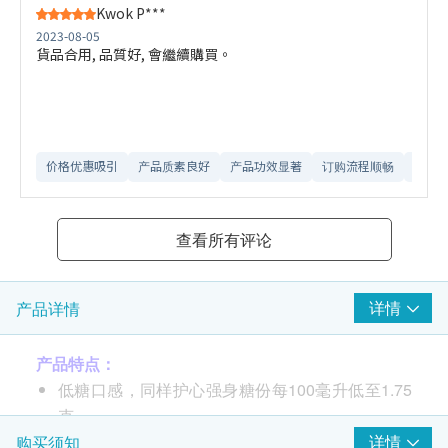
Kwok P***
2023-08-05
貨品合用, 品質好, 會繼續購買。
价格优惠吸引
产品质素良好
产品功效显著
订购流程顺畅
网站
查看所有评论
详情
产品详情
产品特点：
低糖口感，同样护心强身糖份每100毫升低至1.75
克
特有护心组合
详情
购买须知