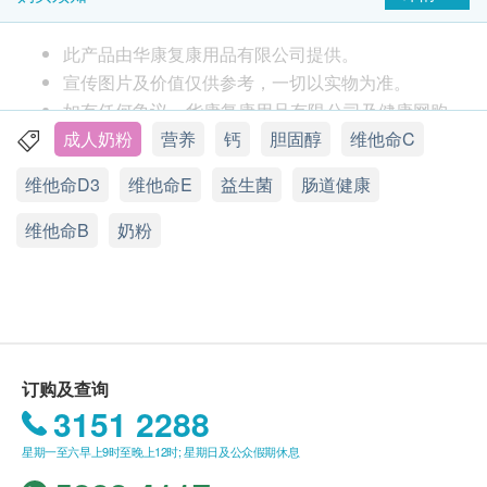
11种* 护心营养组合，奥米加3(0.07克/100毫升) ，
零反式脂肪及胆固醇，并符合美国心脏协会建议，
此产品由华康复康用品有限公司提供。
有助维持心脏健康。
宣传图片及价值仅供参考，一切以实物为准。
完整均衡营养科学研发16种营养素完整组合，有效
如有任何争议，华康复康用品有限公司及健康网购
增强体力及维持身体健康。日日饮，两星期有效提
health.ESDlife保留最终决议权。
成人奶粉
营养
钙
胆固醇
维他命C
升精力。
维他命D3
维他命E
益生菌
肠道健康
含钙质及维他命D
送货
有助维持骨骼健康。
购买营康荟产品总额满HK$800，即可享香港一般
维他命B
奶粉
特有益菌生纤维帮助刺激肠道益菌增生，提升抵抗
地区免费送货服务。
力及促进肠道健康
送货服务*只适用于香港岛，九龙及新界之地址。 *
连续25年全港销量冠军及最多家庭医生推荐
(但车辆不能直达的地区，需视附情况收取附加
*11种护心营养组合包括: 维他命B6、维他命B12、维
费。)
他命C、维他命D、维他命E、钙、硒、铬、不含反式
没有升降机之楼层，将收取上楼送货费，费用为每
订购及查询
脂肪、不含胆固醇和低饱和脂肪酸。
层$30。
3151 2288
偏远地区如离岛、马湾、愉景湾、大屿山及东涌等
地区，将额外收取$200送货费, 但车辆不能直达的
星期一至六早上9时至晚上12时; 星期日及公众假期休息
地区，再需视乎情况收取附加费。