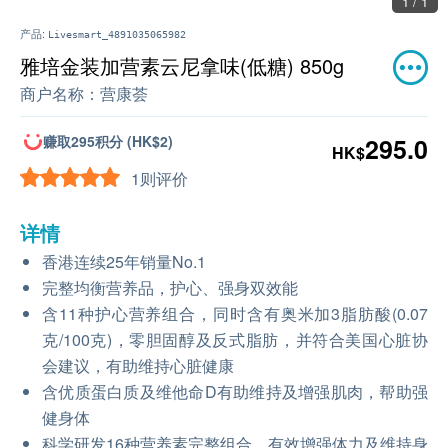
1 / 1
产品:
Livesmart_4891035065982
雅培金装加营素云尼拿味(低糖) 850g
商户名称：
营康荟
赚取295积分 (HK$2)
295.0
HK$
1则评价
详情
香港连续25年销量No.1
完整均衡营养品，护心、强身双效能
含11种护心营养组合，同时含有奥米加3脂肪酸(0.07
克/100克)，零胆固醇及反式脂肪，并符合美国心脏协
会建议，有助维持心脏健康
含优质蛋白质及维他命D有助维持及增强肌肉，帮助强
健身体
科学研发16种营养素完整组合，有效增强体力及维持身