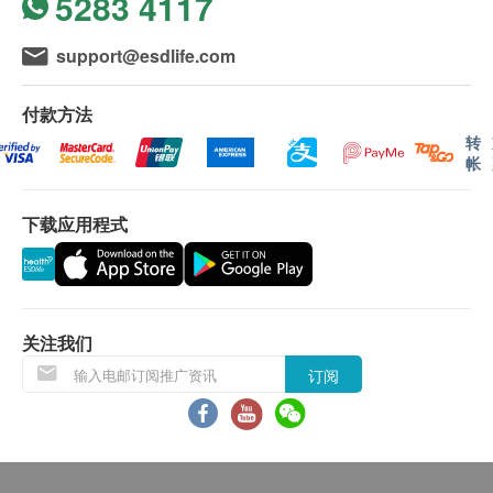
5283 4117
账单总额未满HK$800 需附加HK$80运费。
订单确认后将于 4 个工作天内营康荟会联络安排发
support@esdlife.com
货。
不排除运送时间会因节日而有所影响。当八号烈风
付款方法
讯号悬挂或黑色暴雨警告生效时，送货服务时间将
转
会延迟。农历初一、初二及初三均会休息(不提供
帐
送货)，敬请留意。
所有订单须视乎相关货品的供应情况再作最后确
下载应用程式
认。倘若供应商未能提供任何订单上的货品，健康
网购health.ESDlife有权拒绝接受该订单，并且会
于送货前透过电话或电邮通知顾客再作安排。
倘若由于不可抗力的原因(包括但不限于由于天
关注我们
灾、火灾、水灾、意外、暴乱、战争、政府政策、
订阅
罢工或任何不能控制的情况)而未能准确地提供阁
下所需的货品或服务，华康复康用品有限公司及健
康网购health.ESDlife均不会承担任何责任或赔
偿。