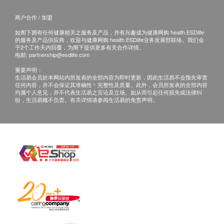
华康复康用品有限公司会根据阁下提供的地址尽力
商户合作 / 加盟
确保货品在预约日期送到该地址，若因阁下的原因
而导致货品超过购买日期30日后仍不成功派送，康
如阁下拥有任何健康相关之服务及产品，并有兴趣成为健康网购 health.ESDlife
的服务及产品供应商，欢迎与健康网购 health.ESDlife业务发展部联络。我们会
复康用品有限公司保留权利包括任何拒绝要求退款
于2个工作天内回覆，为阁下提供更多有关合作详情。
电邮:
partnership@esdlife.com
申请之权利。
如在约定日期不能收货，请于约定收货日前最少1
重要声明：
生活易会员於本网站内所发表的全部内容为即时更新，因此生活易不会预先审查
个工作天前联络营康荟。
任何内容，并不会保证其准确性丶完整性及质量。此外，会员所发表的全部内容
均属个人意见，并不代表生活易之言论及立场。如从而引起任何损失或法律纠
若没有通知，送货地址在约定收货日不能收货，
纷，生活易概不负责。有关详情请参阅生活易的免责声明。
货品将被送回至营康荟，客人需于分店的办公时间
内自行安排前往领回， 并不会安排再次送货，而
于网上已收取之运费将不获退还。
保养条款
客户于收取货品时必须检查所订购之货品是否有损
毁。如发现货品损毁(不包括蓄意损坏者)，请客户
在送货日期起计7天以内通知华康复康用品有限公
司客户服务部安排更换该货品。
任何非损毁所导致的退货均不受理。