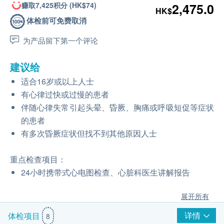
赚取7,425积分 (HK$74)
2,475.0
HK$
体检前可免费取消
为产品留下第一个评论
建议给
适合16岁或以上人士
有心律过快或过慢的患者
伴随心律失常引起头晕、昏厥、胸痛或呼吸短促等症状
的患者
有多次昏厥症状但找不到其他原因人士
重点检查项目：
24小时携带式心电图检查、心脏科医生讲解报告
展开所有
详情
体检项目
8