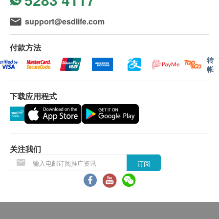
报告
support@esdlife.com
进行健康检查后，一般情况下，约5个小时后可取检
查报告(只适用于星期一至五)。 轮侯报告讲解时间会
付款方法
因应不同情况而有所延长。
转
帐
本地和海外客户 ：
亲身领取
下载应用程式
电话讲解报告(邮寄报告)
邮寄报告
本地顺丰派递$50邮费;
国内或澳门收取$150邮费;
关注我们
海外收取$300邮费
订阅
备注
如果客户已完成电话或面解服务，若再要求讲解，
需另外收取$230解析报告费。