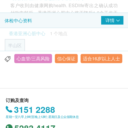
以捕捉。而心电图纪录仪正正能记录二十四小时的心
客户收到由健康网购health. ESDlife寄出之确认成功
兆
由心脏科专科医生解释报告
2,500.0
电图，而且还不会影响你的日常活动。
HK$
付款电邮后，香港亚洲心脏中心将于随后1-2个工作天
办公时间内，致电客户预约身体检查的时间。 客户亦
详情
体检中心资料
驻院营养师咨询服务
过程：
可在订单确认后1个工作天致电本中心预约 (电话：
由加拿大注册营养师按个别人士的需要或身体情况客户而提供
香港亚洲心脏中心
1 个地点
医护人员会在你身上贴上七个电极片贴，然后接驳
3189 7011）。
营养辅导和设计出安全及可行的饮食治疗
到心电图纪录仪上。
520.0
HK$
半山区
一般情况下，佩带这部纪录器需时十至二十分钟，
年龄
不需住院。
24小时血压监察
健康检查计划只适用于16岁或以上之人士。
心血管/三高风险
信心保证
适合16岁以上人士
香港旧山顶道1号 嘉诺撒医院地下
此仪器可以让病人于预定时间内纪录个人血压。这仪器的大小
在佩戴纪录器时，你需要记下一整天的活动及不
未成年客人体检指引（16岁至18岁以下人士)：
等同于一部携带式收音机， 会在每15至60分钟纪录你的血
适，待纪录完结后，你需于于翌日回到心脏中心由
显示地图
预先取同意书并由家长或监护人签署妥当，可接受
压，而收集的资料将会帮助医生评估你的血压情况
2,500.0
医护人员为你拆除纪录仪，医生就能为你分析你在
HK$
客人自行到中心，出示已签署的同意书及签署者的
香港亚洲心脏中心
活动时及不适时所记录的心电图。
身份证明文件副本核实无误后可提供服务。
星期一至五︰9:00a.m. – 5:00p.m.
您必须按照预约的日期来佩戴机器，并在第二天回
星期六︰9:00a.m. – 1:00p.m.
订购及查询
星期日及公众假期︰休息
来以取下机器。
有效期
3151 2288
本身体检查计划有效期为6个月，客户必须于6个月内
报告领取：
完成检查后，医护人员会与病人预约医生
(由确认付款日期起计)接受有关检查，客户需提前一
星期一至六早上9时至晚上12时; 星期日及公众假期休息
讲解报告
星期预约相关检查，逾期作废。
5283 4117