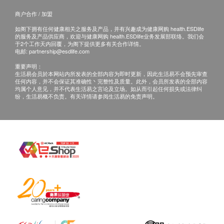
客户若体检后叁个月内不提取报告，所有报告一律
商户合作 / 加盟
作销毁处理及不会存底，客户如需额外索取报告复
印本
如阁下拥有任何健康相关之服务及产品，并有兴趣成为健康网购 health.ESDlife
的服务及产品供应商，欢迎与健康网购 health.ESDlife业务发展部联络。我们会
(体检后叁个月内)，将收取$150行政费。 注意：复
于2个工作天内回覆，为阁下提供更多有关合作详情。
电邮:
partnership@esdlife.com
印本报告未必完整。
重要声明：
客人需自行承担邮寄报告之风险。
生活易会员於本网站内所发表的全部内容为即时更新，因此生活易不会预先审查
所有身体检查并非作为医务诊断或治疗用途,如需
任何内容，并不会保证其准确性丶完整性及质量。此外，会员所发表的全部内容
均属个人意见，并不代表生活易之言论及立场。如从而引起任何损失或法律纠
撰写医生转介信,将作额外收费$230。
纷，生活易概不负责。有关详情请参阅生活易的免责声明。
免责声明：
所有健康检查/服务并非作为医务诊断或治疗用
途。当阁下身体健康出现任何疾病征兆时，应立即
咨询有认可资格的医生，作出诊断及治疗。
本服务/产品由商户提供。生活易【健康网购
health.ESDlife】并没有经营或提供本服务/产品。
有关此服务/产品的错漏或延误，或因使用此服务/
产品而引致的损失、损害、受伤或法律诉讼，健康