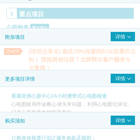
1
重点项目
心脏检查
重点项目
详情
附加项目
24小时活动心电图
(可任选多项) 高达70%顾客同时以优惠价选
2
基本项目
购！
想加其他项目？立即联络客户服务专
员查询！
基本健康评估
心脏超声波扫描
详情
更多项目详情
心脏超声波检查运用超声波,获得即时影像，用以评估心脏结
血压
构及功能。医生可从心脏超声波检查所得到的影像中，评估心
体质指标
脏腔室的大小，了解心脏收缩功能是否良好，亦能判定先天性
香港亚洲心脏中心24小时携带式心电图检查
心脏病、心脏瓣膜移动及缺损情况
脉搏率
心电图能用作诊断心律失常问题，利用心电图纪录仪,
2,850.0
HK$
身高
记录心脏所产生的电流变化。
体重
详情
购买须知
运动心电图
心率
运动心电图检查最常用于评估冠状动脉性心脏病，俗称冠心
当心律失常发生时，你可能并不在医生的诊所，或在
病。原理是运动时，心肌耗氧量会提高， 如果耗氧量超过供应
心电图诊室内，往往只有一分钟不到的时间，实在难
报告
订购身体检查计划之服务条款及细则：
量， 心电图就会出现心肌缺血的变化显示或其他隐性心脏病征