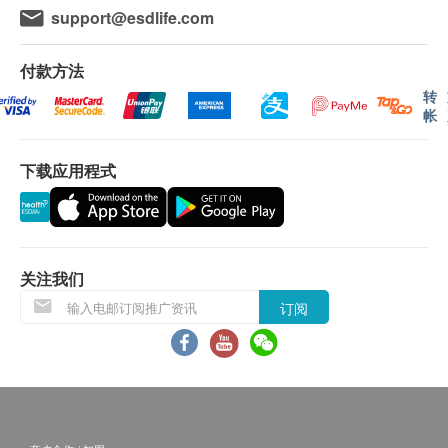
总胆固醇
$400 AEON 礼券
support@esdlife.com
高密度胆固醇
低密度胆固醇
付款方法
总及高密度胆固醇比例
转
甘油三酯
帐
极低密度胆固醇
糖尿
下载应用程式
空腹血糖
糖化血色素
肝功能
关注我们
$400 百佳电子礼券
订阅
谷草转氨酵素
谷丙转氨酵素
丙种谷氨酸转移酵素
肾功能