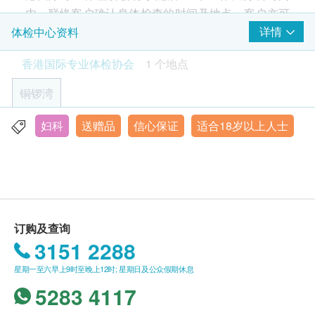
癌症指标
重点项目
内，联络客户确认身体检查的时间及地点。客户亦可
致电查询或在订单确认后1个工作天透过Whatsapp进
详情
体检中心资料
本计划专为18岁或以上女性深度健康需求设计，结合
癌抗原15.3 (乳癌)
行预约 (+852 6918 2430）。
精密影像检查与全方位血液分析，涵盖：
癌抗原125 (卵巢癌)
香港国际专业体检协会
1 个地点
✓ 妇科超声波扫描（卵巢/子宫/膀胱/乳房）
有效期
✓ 癌症标记筛查（乳房/卵巢）
铜锣湾
2
基本项目
本身体检查计划有效期为两个月，客户必须于两个月
✓ 子宫颈抹片检查✓ 三高及痛风检测✓ 器官功能检查
Smartech - “Multi Cook” 智能高速煲 (原价$828)
内（由确认付款日期起计）接受有关检查，逾期作
✓ 炎症及感染筛查附赠专业报告解说与个人化健康建
基本健康评估
妇科
送赠品
信心保证
适合18岁以上人士
铜锣湾告士打道255-257号信和广场11楼全层
废。
议，助您全面掌握身体状态。
体质指标
显示地图
身高
报告
星期一至六：9:00am - 6:00pm
详细医学问卷
进行健康检查后，一般情况下，需大概7-10个工作天
星期日及公众假期 休息
体重
跟进检查报告， 工作天不包括星期六、日及公众假
脈搏
订购及查询
期。 轮侯报告讲解时间会因应不同情况（如个别化验
收缩压
3151 2288
项目所需时间或客人指明特定时段）而有所延长。
舒张压
星期一至六早上9时至晚上12时; 星期日及公众假期休息
血脂
5283 4117