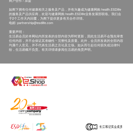
尿素
商户合作 / 加盟
肌酸酐
如阁下拥有任何健康相关之服务及产品，并有兴趣成为健康网购 health.ESDlife
的服务及产品供应商，欢迎与健康网购 health.ESDlife业务发展部联络。我们会
肾丝球过滤率
于2个工作天内回覆，为阁下提供更多有关合作详情。
电邮:
partnership@esdlife.com
血液检查
重要声明：
生活易会员於本网站内所发表的全部内容为即时更新，因此生活易不会预先审查
嗜碱性粒细胞
任何内容，并不会保证其准确性丶完整性及质量。此外，会员所发表的全部内容
$400 丰泽电子礼券
均属个人意见，并不代表生活易之言论及立场。如从而引起任何损失或法律纠
嗜酸性粒细胞
纷，生活易概不负责。有关详情请参阅生活易的免责声明。
嗜酸性白血球计数
红细胞平均血红素
红血球平均血红素浓度
单核白血球计数
中性粒细胞
血小板数目
红血球分佈宽度
红血球计数
红血球压积量
淋巴白血球
单核白血球