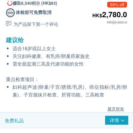
赚取8,340积分 (HK$83)
59% off
体检前可免费取消
2,780.0
HK$
HK$6,800.0
为产品留下第一个评论
建议给
适合18岁或以上女士
关注妇科健康、有乳癌/卵巢癌家族史
需全面监测三高及代谢功能的女性
重点检查项目：
妇科超声波(卵巢/子宫/膀胱/乳房)、癌症指标(乳房/卵
巢)、子宫颈抹片检查、肝肾功能、三高检查
展开所有
详情
免费礼品