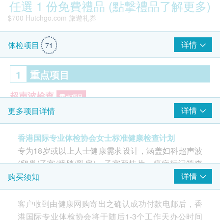
任選 1 份免費禮品 (點撃禮品了解更多)
$700 Hutchgo.com 旅遊礼券
详情
体检项目
71
1
重点项目
超声波检查
重点项目
详情
更多项目详情
B超檢查- 乳房
B超檢查- 膀胱
香港国际专业体检协会女士标准健康检查计划
子宫超声波
专为18岁或以上人士健康需求设计，涵盖妇科超声波
卵巢超声波
Smartech - “Easy Cook”智能迷你多功能电饭煲(原价$828)
(卵巢/子宫/膀胱/乳房)、子宫颈抹片、癌症标记筛查
子宫颈病变测试 (只限女士)
重点项目
等，助您及早发现潜在风险，守护身心健康。
详情
购买须知
中心特别设置了女士专区，为女性客户提供更贴心的
柏氏子宫颈细胞涂片检查 (适合有性经验的女性检查)
客户收到由健康网购寄出之确认成功付款电邮后，香
服务。
港国际专业体检协会将于随后1-3个工作天办公时间