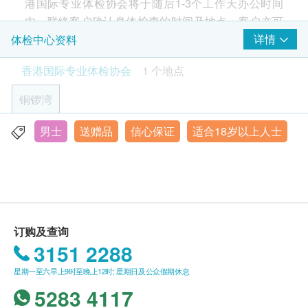
港国际专业体检协会将于随后1-3个工作天办公时间
心脏检查
重点项目
内，联络客户确认身体检查的时间及地点。客户亦可
本计划专为18岁或以上男性深度健康需求设计，结合
致电查询或在订单确认后1个工作天透过Whatsapp进
详情
体检中心资料
精密影像检查与全方位血液分析，涵盖：
静卧心电图
行预约 (+852 6918 2430）。
✓ 超声波扫描（前列腺/膀胱/肝脏）
香港国际专业体检协会
1 个地点
肺功能
✓ 癌症标记筛查（前列腺/睪丸/肠）
重点项目
有效期
✓ 心血管疾病评估✓ 三高及痛风检测✓ 器官功能检查
铜锣湾
胸肺X光
本身体检查计划有效期为两个月，客户必须于两个月
✓ 炎症及感染筛查
Smartech - “Multi Cook” 智能高速煲 (原价$828)
内（由确认付款日期起计）接受有关检查，逾期作
附赠专业报告解说与个人化健康建议，助您全面掌握
男士
送赠品
信心保证
适合18岁以上人士
铜锣湾告士打道255-257号信和广场11楼全层
2
基本项目
废。
身体状态。
显示地图
基本健康评估
报告
星期一至六：9:00am - 6:00pm
进行健康检查后，一般情况下，需大概7-10个工作天
身高
星期日及公众假期 休息
跟进检查报告， 工作天不包括星期六、日及公众假
体重
订购及查询
期。 轮侯报告讲解时间会因应不同情况（如个别化验
脈搏
3151 2288
收缩压
项目所需时间或客人指明特定时段）而有所延长。
舒张压
星期一至六早上9时至晚上12时; 星期日及公众假期休息
5283 4117
血脂