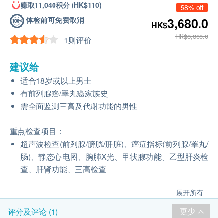
赚取11,040积分 (HK$110)
58% off
体检前可免费取消
3,680.0
HK$
HK$8,800.0
1则评价
建议给
适合18岁或以上男士
有前列腺癌/睪丸癌家族史
需全面监测三高及代谢功能的男性
重点检查项目：
超声波检查(前列腺/膀胱/肝脏)、癌症指标(前列腺/睪丸/
肠)、静态心电图、胸肺X光、甲状腺功能、乙型肝炎检
查、肝肾功能、三高检查
展开所有
更少
评分及评论 (1)