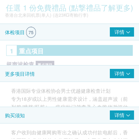
任選 1 份免費禮品 (點撃禮品了解更多)
香港台北来回机票(单人) (连23KG寄舱行李)
详情
体检项目
75
1
重点项目
超声波检查
重点项目
详情
更多项目详情
前列腺超声波- 只限男士
B超檢查-肝
香港国际专业体检协会男士优越健康检查计划
B超檢查- 膀胱
专为18岁或以上男性健康需求设计，涵盖超声波（前
癌症指标
Smartech - “Easy Cook”智能迷你多功能电饭煲(原价$828)
重点项目
列腺/膀胱/肝脏）、癌症标记筛查及心血管代谢评估
等，助您及早发现潜在风险，守护身心健康。
详情
购买须知
前列腺癌抗原
人绒毛膜促性腺激素 (睾丸癌) - 只限男士
客户收到由健康网购寄出之确认成功付款电邮后，香
癌胚抗原 (肠癌)