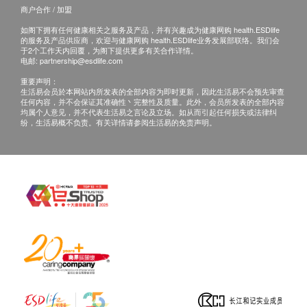
商户合作 / 加盟
尿素
如阁下拥有任何健康相关之服务及产品，并有兴趣成为健康网购 health.ESDlife
肌酸酐
的服务及产品供应商，欢迎与健康网购 health.ESDlife业务发展部联络。我们会
肾丝球过滤率
于2个工作天内回覆，为阁下提供更多有关合作详情。
电邮:
partnership@esdlife.com
甲状腺
重要声明：
生活易会员於本网站内所发表的全部内容为即时更新，因此生活易不会预先审查
任何内容，并不会保证其准确性丶完整性及质量。此外，会员所发表的全部内容
游离甲状腺素
$500 丰泽电子礼券
均属个人意见，并不代表生活易之言论及立场。如从而引起任何损失或法律纠
纷，生活易概不负责。有关详情请参阅生活易的免责声明。
促甲状腺激素
游离三碘甲状腺素
血液检查
嗜碱性粒细胞
嗜酸性粒细胞
嗜酸性白血球计数
红细胞平均血红素
红血球平均血红素浓度
单核白血球计数
中性粒细胞