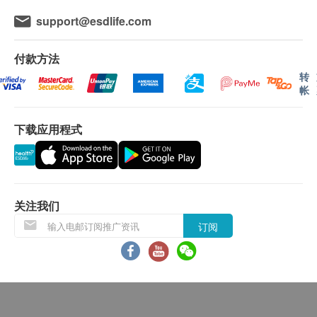
$500 AEON 礼券
总胆固醇
support@esdlife.com
高密度胆固醇
低密度胆固醇
付款方法
总及高密度胆固醇比例
转
甘油三酯
帐
极低密度胆固醇
下载应用程式
糖尿
空腹血糖
糖化血色素
关注我们
肝功能
$500 百佳电子礼券
订阅
谷草转氨酵素
谷丙转氨酵素
丙种谷氨酸转移酵素
肾功能