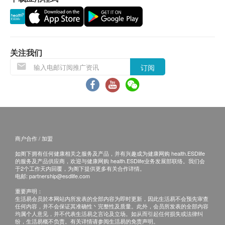
关注我们
订阅
商户合作 / 加盟
如阁下拥有任何健康相关之服务及产品，并有兴趣成为健康网购 health.ESDlife
的服务及产品供应商，欢迎与健康网购 health.ESDlife业务发展部联络。我们会
于2个工作天内回覆，为阁下提供更多有关合作详情。
电邮:
partnership@esdlife.com
重要声明：
生活易会员於本网站内所发表的全部内容为即时更新，因此生活易不会预先审查
任何内容，并不会保证其准确性丶完整性及质量。此外，会员所发表的全部内容
均属个人意见，并不代表生活易之言论及立场。如从而引起任何损失或法律纠
纷，生活易概不负责。有关详情请参阅生活易的免责声明。