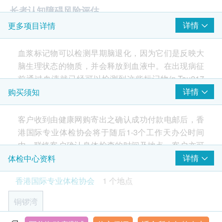
长者认知障碍风险评估
详情
更多项目详情
P-Tau217 蛋白
NFL神经丝轻链
血浆标记物可以检测早期脑退化，因为它们是反映大
脑生理状态的物质，并会释放到血液中。在出现病征
前通过血液就已经可以检测到这些标记物(p-Tau217
及NfL)。血液中的p-Tau217标记物可在阿兹海默症发
详情
购买须知
病前10-20年被检测出来，血液NfL能反映神经细胞的
整体损伤程度。
客户收到由健康网购寄出之确认成功付款电邮后，香
港国际专业体检协会将于随后1-3个工作天办公时间
内，联络客户确认身体检查的时间及地点。客户亦可
致电查询或在订单确认后1个工作天透过Whatsapp进
详情
体检中心资料
行预约 (+852 6918 2430）。
香港国际专业体检协会
1 个地点
有效期
铜锣湾
本身体检查计划有效期为两个月，客户必须于两个月