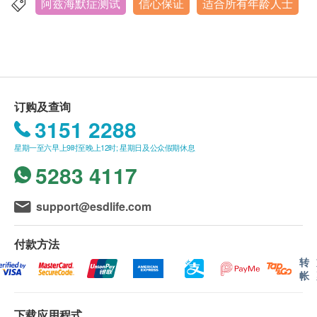
内（由确认付款日期起计）接受有关检查，逾期作
阿兹海默症测试
信心保证
适合所有年龄人士
铜锣湾告士打道255-257号信和广场11楼全层
废。
显示地图
报告
星期一至六：9:00am - 6:00pm
进行健康检查后，一般情况下，需大概7-10个工作天
星期日及公众假期 休息
跟进检查报告， 工作天不包括星期六、日及公众假
订购及查询
期。 轮侯报告讲解时间会因应不同情况（如个别化验
3151 2288
项目所需时间或客人指明特定时段）而有所延长。
星期一至六早上9时至晚上12时; 星期日及公众假期休息
5283 4117
support@esdlife.com
付款方法
转
帐
下载应用程式