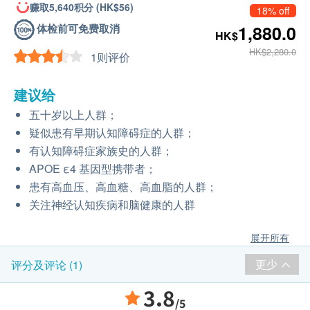
赚取5,640积分 (HK$56)
18% off
体检前可免费取消
1,880.0
HK$
HK$2,280.0
1则评价
建议给
五十岁以上人群；
疑似患有早期认知障碍症的人群；
有认知障碍症家族史的人群；
APOE ε4 基因型携带者；
患有高血压、高血糖、高血脂的人群；
关注神经认知疾病和脑健康的人群
展开所有
更少
评分及评论 (1)
3.8
/5