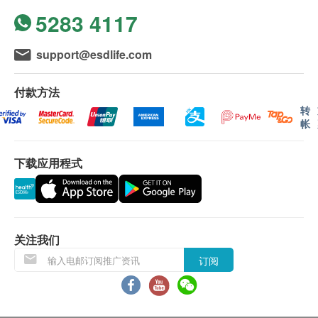
谷丙转氨酶
影像
5283 4117
丙种谷氨转移酵素
1,600.0
HK$
报告
总胆红素
进行健康检查后，一般情况下，需大概7个工作天跟
support@esdlife.com
直接胆红素
幽门螺旋菌吹气测试
幽门螺旋菌可引致多种胃病，如胃痛、胃气、胃炎、胃酸倒
进检查报告，工作天不包括星期六、日及公众假期
碱性磷酸酶
流。幽门螺旋菌吹气测试即能知道有否受幽门螺旋杆菌感染。
(指定性传染病检查计划的报告时间，请参考其产品页
付款方法
1,000.0
肾功能
HK$
面)。
转
帐
尿素
性病DNA检查
A. 本地客户:
包括砂眼衣原体 DNA、奈瑟氏球菌 DNA、生殖支原体 DNA、
肌酸酐
人型支原体 DNA、解脲支原体 DNA、阴道毛滴虫(女士) 、白
下载应用程式
亲身领取:亲身前往检验中心
色念珠菌 DNA、阴道加德纳菌DNA (女士) 、乙型链球菌 DNA
甲状腺
医生講解报告时间 (如适用) : 佐敦 :星期一至六
1,000.0
HK$
9:00am-1:00pm
游离甲状腺素
专业注册营养师咨询 (如: 调理身体/管理体重)
泌尿情况
B. 国内客户
专业注册营养师谘询助你调理身体及管理体重
关注我们
600.0
HK$
(1) 亲身领取:亲身前往检验中心
订阅
显微镜涂片检查
(2) 顺丰速递报告 (客人另回电听取报告) 运费客人到
酸碱值
乳房造影检查 2D (适合40岁以上)
付自理
尿糖
检验乳房的健康状况，有助发现初期乳癌、良性肿瘤或乳腺增
生等问题