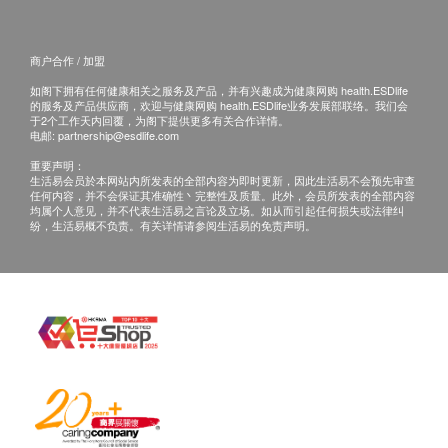
小便尿白蛋白
1,600.0
备注
HK$
血尿
如果客户已完成电话或面解服务，若再要求讲解，
尿酮 (定性)
商户合作 / 加盟
乳房造影检查3D (适合40岁以上)
需另外收取$300解析报告费。
尿亚硝酸盐
检验乳房的健康状况，有助发现初期乳癌、良性肿瘤或乳腺增
如阁下拥有任何健康相关之服务及产品，并有兴趣成为健康网购 health.ESDlife
客户若体检后叁个月内不提取报告，所有报告一律
尿胆红素
生等问题
的服务及产品供应商，欢迎与健康网购 health.ESDlife业务发展部联络。我们会
作销毁处理及不会存底，额外索取报告复印需付行
2,800.0
于2个工作天内回覆，为阁下提供更多有关合作详情。
尿胆素
HK$
电邮:
partnership@esdlife.com
政费(另议)。
颜色
重要声明：
客人需自行承担邮寄报告之风险。
浊度
生活易会员於本网站内所发表的全部内容为即时更新，因此生活易不会预先审查
任何内容，并不会保证其准确性丶完整性及质量。此外，会员所发表的全部内容
所有身体检查并非作为医务诊断或治疗用途，如需
比重
均属个人意见，并不代表生活易之言论及立场。如从而引起任何损失或法律纠
撰写医生转介信，将作额外收费$200。
纷，生活易概不负责。有关详情请参阅生活易的免责声明。
乙型肝炎检查
如个别人士有特别医疗需求，香港妇检会保留按情
况徵收额外费用的权利。
乙型肝炎表面抗体
柏氏抹片检查适合有性经验女士使用
乙型肝炎表面抗原
DEXA骨质密度检查适合40岁以上人士(特别需要
冠心病率检查
除外)
如有争议，健康网购health.ESDlife 及 香港妇检中
三酸甘油脂
心 保留最后决定权。
高密度胆固醇
低密度胆固醇