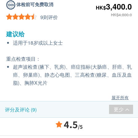
体检前可免费取消
3,400.0
HK$
HK$4,800.0
9则评价
建议给
适用于18岁或以上女士
重点检查项目：
超声波检查(腋下、乳房)、癌症指标(大肠癌、肝癌、乳
癌、卵巢癌)、静态心电图、三高检查(糖尿、血压及血
脂)、胸肺X光片
展开所有
更少
评分及评论 (9)
4.5
/5