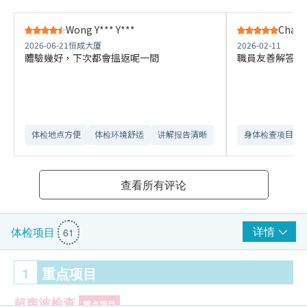
Wong Y*** Y***
Chan 
2026-06-21
恒成大厦
2026-02-11
體驗幾好，下次都會搵返呢一間
職員友善解答顧
体检地点方便
体检环境舒适​
讲解报告清晰​
身体检查项目全
查看所有评论
详情
体检项目
61
1
重点项目
超声波检查
重点项目