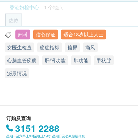
在订单确认后1个工作天致电该中心预约 (电话：2155
验，肝功能检查，肾功能检查，乙型肝炎检验。
甲状腺肿瘤影响可大可小，包括大颈泡、 甲亢等,超声波检查
香港妇检中心
1 个地点
助甲状腺治疗及甲状腺病变
4209)。
基本健康评估
1,150.0
HK$
佐敦
血压
年龄
盆腔超声波扫描 (子宫, 卵巢及膀胱)
身高
一般健康检查计划只适用于18岁或以上之人士 (过敏
妇科
信心保证
适合18岁以上人士
透过盆腔超声波检查，可检验子宫、卵巢等生殖器官有否产生
九龙佐敦弥敦道363号恒成大厦3B室
体重
测试适合5岁或以上人士)
病变
女医生检查
癌症指标
糖尿
痛风
脉搏率
1,400.0
显示地图
HK$
身体质量指数
使用长者医疗券
心脑血管疾病
星期一至五︰9:00a.m. – 6:00p.m.
肝/肾功能
肺功能
甲状腺
直肠癌
如希望使用长者医疗券进行支付，请在订购前先联络
星期六︰9:00a.m. – 1:00p.m.
血脂
「CEA」和肺癌、乳癌、甲状腺癌、胰脏癌、肝癌、胃癌、直
泌尿情况
星期日及公众假期︰休息
健康网购，以便我们为您做出相应的安排。
肠癌卵巢癌和膀胱癌相关的指标
总胆固醇
300.0
HK$
有效期
糖尿
骨质密度 - 椎骨, 髋关节 (40 岁以上)
本身体检查计划有效期为一年,客户必须于一年内(由
建议40岁以上或曾经有骨折人士检查，以分析体内骨质密度情
确认付款日期起计)接受有关检查,逾期作废。
空腹血糖
况
疫苗注射均由注册医生/医护人员负责注射程序 此项交
850.0
HK$
肝功能
订购及查询
易必须经医生评估是否适合进行疫苗注射。 如医生认
3151 2288
为不适合注射疫苗,将取消此计划的服务,全数费用退
肺部X光升级至低剂量肺部电脑扫描
谷草转氨酶
利用X光穿透人体，再经电脑处理，得出清晰的器官或组织的
星期一至六早上9时至晚上12时; 星期日及公众假期休息
回。