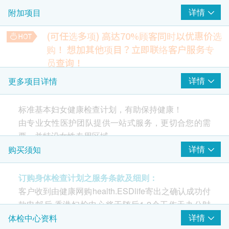
详情
附加项目
腋下超声波扫描
B超檢查- 乳房
(可任选多项) 高达70%顾客同时以优惠价选
购！
想加其他项目？立即联络客户服务专
癌症指标
重点项目
员查询！
癌胚抗原 (肠癌)
柏氏子宫颈液基本薄片检查
详情
更多项目详情
甲种胚胎蛋白 (肝)
适合曾有性生活的女士，检测子宫颈细胞的不正常病变。
600.0
癌抗原 15.3 (乳房) - 只限女士
HK$
标准基本妇女健康检查计划，有助保持健康！
CA125卵巢癌
由专业女性医护团队提供一站式服务，更切合您的需
上腹部 ( 肝,胆 ,胆管, 脾脏,胰脏,肾脏)
心脏检查
利用高频音波来製造高解像度影像，以检视人体内部的主要器
重点项目
要，并特设女性专用区域。
官
详情
购买须知
1,900.0
静态心电图
HK$
此计划是为女士而设的标准基本全面健康检查计划：
肺功能
重点项目
订购身体检查计划之服务条款及细则：
本中心由女家庭科西医及女放射专科医生主理，所有
病毒抗体(鼻咽癌)
和鼻咽癌相关的癌症指标
客户收到由健康网购health.ESDlife寄出之确认成功付
的工作人员均为女性，提供一站式服务，更切合您的
胸肺X光片
350.0
HK$
款电邮后,香港妇检中心将于随后1-2个工作天办公时
需要，特设置女性专用区域，包括超声波检查，肺部
间内,致电客户预约身体检查的时间及地点。 客户亦可
详情
体检中心资料
X光检查，静态心电图心脏检查，癌指标，大肠癌初
甲状腺超声波扫描
2
基本项目