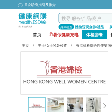
首次驗身指引及推介
體檢送現金券/禮品
身体检查
首页
暑假健康充电
体检套餐
主页
/
男士/女士私处检查
/
香港妇检综合性传染病检