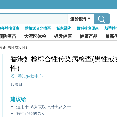
进阶搜寻
美邦體檢優惠
體檢送台北機票
私家醫院
婦科檢查優惠
新手體
预防疫苗
大湾区体检
银发健康
健康产品
最新
查(男性或女性)
香港妇检综合性传染病检查(男性或
性)
香港妇检中心
12项目
建议给
适用于18岁或以上男士及女士
有性经验的男女