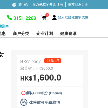
繁
EN
EVERJOY 奖赏计画
推荐朋友计划
1
3151 2288
登入以赚取更多优惠
檢指南
优惠
商户分类
企业计划
健康资讯
女
27% off
HK$2,200.0
您节省：HK$600.0
1,600.0
HK$
赚取4,800积分 (HK$48)
体检前可免费取消