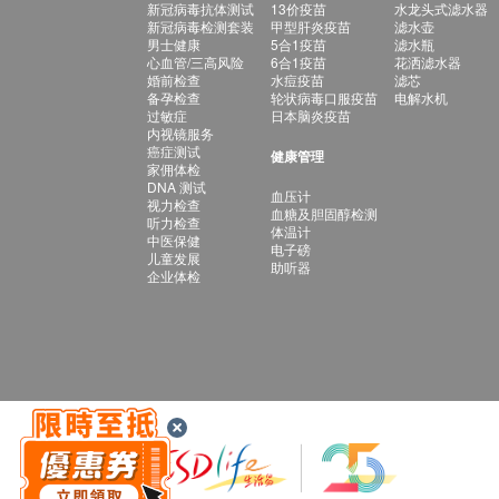
新冠病毒抗体测试
13价疫苗
水龙头式滤水器
新冠病毒检测套装
甲型肝炎疫苗
滤水壶
男士健康
5合1疫苗
滤水瓶
心血管/三高风险
6合1疫苗
花洒滤水器
婚前检查
水痘疫苗
滤芯
备孕检查
轮状病毒口服疫苗
电解水机
过敏症
日本脑炎疫苗
内视镜服务
癌症测试
健康管理
家佣体检
DNA 测试
血压计
视力检查
血糖及胆固醇检测
听力检查
体温计
中医保健
电子磅
儿童发展
助听器
企业体检