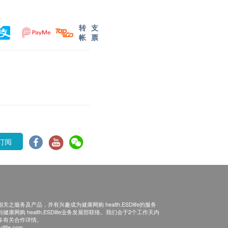
转
支
帐
票
订阅
之服务及产品，并有兴趣成为健康网购 health.ESDlife的服务
康网购 health.ESDlife业务发展部联络。我们会于2个工作天内
多有关合作详情。
dlife.com