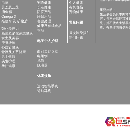
虫草
宠物健康
个人健康
灵芝及云芝
长者健康
有机食品
重要声明：
滴鱼精
防疫产品
宠物健康
生活易会员於本网站
Omega 3
睡眠用品
容，并不会保证其准
维他命 及 矿物质
害虫处理
常见问题
见，并不代表生活易
健康及有机食品
责。有关详情请参阅
强化免疫力
饮品
首次验身指引
肠道及消化系统健康
热门问题
女士及美容
电子个人护理
瘦身纤体
心血管健康
面部美容仪器
骨骼及关节健康
电须刨
男士健康
风筒
头发护理
脱毛器
孕妇健康
休闲娱乐
运动智能手表
运动耳机