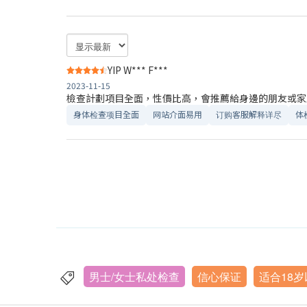
YIP W*** F***
2023-11-15
檢查計劃項目全面，性價比高，會推薦給身邊的朋友或家
身体检查项目全面
网站介面易用
订购客服解释详尽
体
男士/女士私处检查
信心保证
适合18