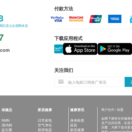
付款方法
8
星期日及公众假期休息
7
下载应用程式
.com
关注我们
保健品
家居健康
健康资讯
商户合作 / 加盟
如阁下拥有任何健康相关
NMN
日常家电
身体检查
及产品供应商，欢迎与健
滴鸡精
空气净化
疫苗
回覆，为阁下提供更
益生菌
厨房电器
家居健康
电邮:
partnership@es