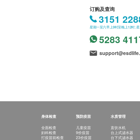
订购及查询
3151 228
星期一至六早上9时至晚上12时; 
5283 411
support@esdlife
身体检查
预防疫苗
水质管理
全面检查
儿童疫苗
直饮水机
妇科检查
9价疫苗
台上式滤水器
打疫苗前检查
23价疫苗
台下式滤水器