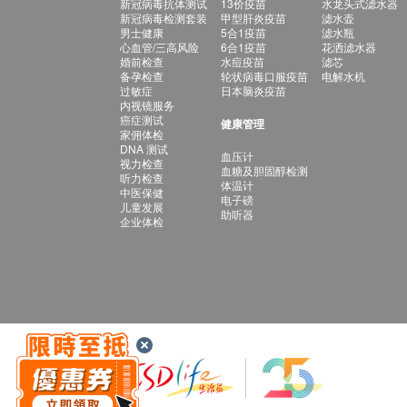
新冠病毒抗体测试
13价疫苗
水龙头式滤水器
新冠病毒检测套装
甲型肝炎疫苗
滤水壶
男士健康
5合1疫苗
滤水瓶
心血管/三高风险
6合1疫苗
花洒滤水器
婚前检查
水痘疫苗
滤芯
备孕检查
轮状病毒口服疫苗
电解水机
过敏症
日本脑炎疫苗
内视镜服务
癌症测试
健康管理
家佣体检
DNA 测试
血压计
视力检查
血糖及胆固醇检测
听力检查
体温计
中医保健
电子磅
儿童发展
助听器
企业体检