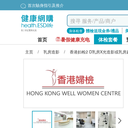
首次驗身指引及推介
體檢送現金券/禮品
身体检查
首页
暑假健康充电
体检套餐
主页
/
乳房造影
/
香港妇检2 D乳房X光造影或乳