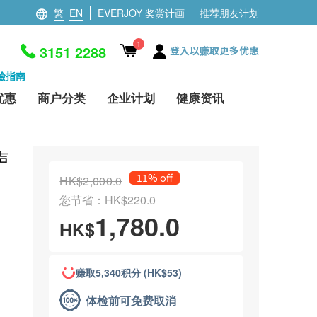
繁
EN
EVERJOY 奖赏计画
推荐朋友计划
1
3151 2288
登入以赚取更多优惠
檢指南
优惠
商户分类
企业计划
健康资讯
声
11% off
HK$2,000.0
您节省：HK$220.0
1,780.0
HK$
赚取5,340积分 (HK$53)
体检前可免费取消