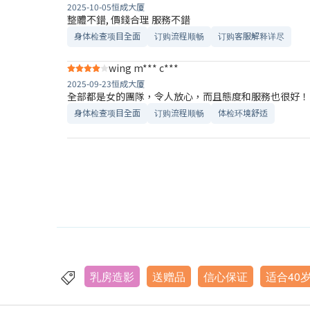
2025-10-05
恒成大厦
整體不錯, 價錢合理 服務不錯
身体检查项目全面
订购流程顺畅
订购客服解释详尽
wing m*** c***
2025-09-23
恒成大厦
全部都是女的團隊，令人放心，而且態度和服務也很好！
身体检查项目全面
订购流程顺畅
体检环境舒适​
乳房造影
送赠品
信心保证
适合40