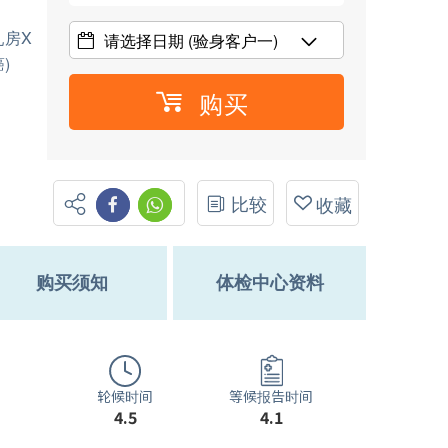
乳房X
请选择日期
(验身客户一)
)
购买
比较
收藏
购买须知
体检中心资料
轮候时间
等候报告时间
4.5
4.1