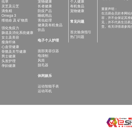
虫草
宠物健康
个人健康
灵芝及云芝
长者健康
有机食品
重要声明：
滴鱼精
防疫产品
宠物健康
生活易会员於本网站
Omega 3
睡眠用品
容，并不会保证其准
维他命 及 矿物质
害虫处理
常见问题
见，并不代表生活易
健康及有机食品
责。有关详情请参阅
强化免疫力
饮品
首次验身指引
肠道及消化系统健康
热门问题
女士及美容
电子个人护理
瘦身纤体
心血管健康
面部美容仪器
骨骼及关节健康
电须刨
男士健康
风筒
头发护理
脱毛器
孕妇健康
休闲娱乐
运动智能手表
运动耳机