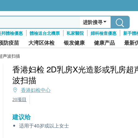
进阶搜寻
美邦體檢優惠
體檢送台北機票
私家醫院
婦科檢查優惠
新手體
预防疫苗
大湾区体检
银发健康
健康产品
最新
房超声波扫描
香港妇检 2D乳房X光造影或乳房超
波扫描
香港妇检中心
20项目
建议给
适用于40岁或以上女士