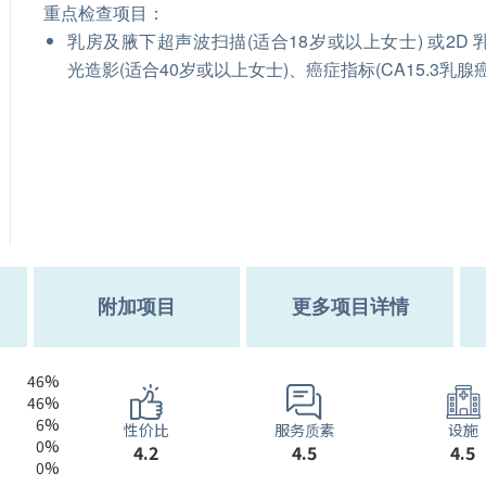
重点检查项目：
乳房及腋下超声波扫描(适合18岁或以上女士) 或2D 
光造影(适合40岁或以上女士)、癌症指标(CA15.3乳腺癌
附加项目
更多项目详情
46%
46%
6%
服务质素
性价比
设施
0%
4.5
4.2
4.5
0%