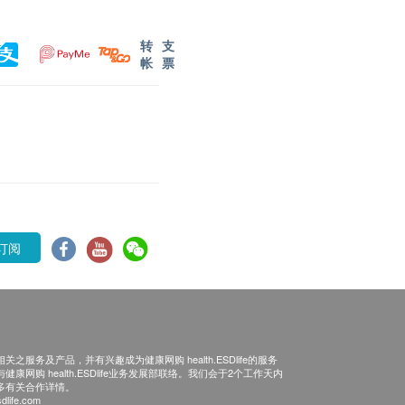
转
支
帐
票
订阅
之服务及产品，并有兴趣成为健康网购 health.ESDlife的服务
康网购 health.ESDlife业务发展部联络。我们会于2个工作天内
多有关合作详情。
dlife.com