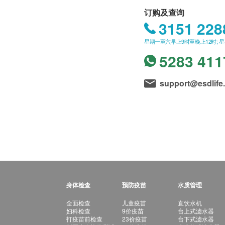
订购及查询
3151 228
星期一至六早上9时至晚上12时; 
5283 411
support@esdlife
身体检查
预防疫苗
水质管理
全面检查
儿童疫苗
直饮水机
妇科检查
9价疫苗
台上式滤水器
打疫苗前检查
23价疫苗
台下式滤水器