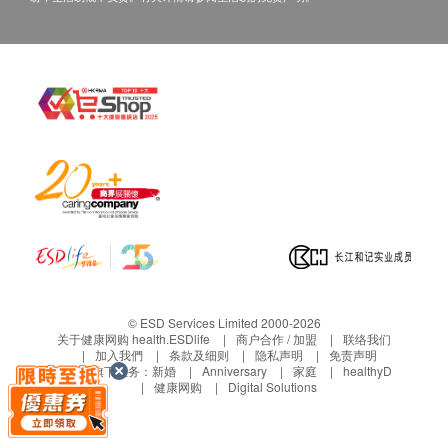
撰写医生转介信，将作额外收费$200。
如个别人士有特别医疗需求，香港骏检会保留按情
况徵收额外费用的权利。
DEXA骨质密度检查适合40岁以上人士(特别需要
除外)
如有争议，健康网购health.ESDlife 及 香港骏检
保留最后决定权。
所有包含性病检测的健康检查计画注意事项：
一般性病空窗期约1个月，爱滋病空窗期可长达3个
月。
空窗期＝身体可能受病毒感染，但抗体/抗原测试
能反映出阳性反应所需的前一段时间。
© ESD Services Limited 2000-2026
如有身体不适或疑问，可约见医生，诊金另计。
关于健康网购 health.ESDlife
商户合作 / 加盟
联络我们
加入我們
条款及细则
隐私声明
免责声明
生活易旗下业务：
新婚
Anniversary
家庭
healthyD
健康网购
Digital Solutions
免责声明：
所有健康检查/服务并非作为医务诊断或治疗用
途。当阁下身体健康出现任何疾病征兆时，应立即