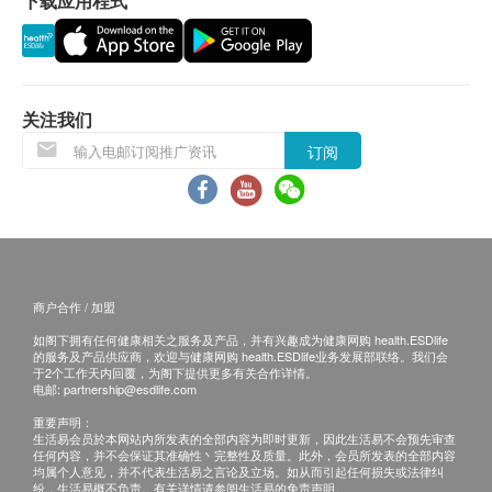
下载应用程式
亲身领取:亲身前往检验中心
医生講解报告时间 (如适用) : 佐敦 :星期一至六
9:00am-1:00pm
关注我们
B. 国内客户
(1) 亲身领取:亲身前往检验中心
订阅
(2) 顺丰速递报告 (客人另回电听取报告) 运费客人到
付自理
备注
如果客户已完成电话或面解服务，若再要求讲解，
商户合作 / 加盟
需另外收取$300解析报告费。
如阁下拥有任何健康相关之服务及产品，并有兴趣成为健康网购 health.ESDlife
客户若体检后叁个月内不提取报告，所有报告一律
的服务及产品供应商，欢迎与健康网购 health.ESDlife业务发展部联络。我们会
于2个工作天内回覆，为阁下提供更多有关合作详情。
作销毁处理及不会存底，额外索取报告复印需付行
电邮:
partnership@esdlife.com
政费(另议)。
重要声明：
客人需自行承担邮寄报告之风险。
生活易会员於本网站内所发表的全部内容为即时更新，因此生活易不会预先审查
任何内容，并不会保证其准确性丶完整性及质量。此外，会员所发表的全部内容
所有身体检查并非作为医务诊断或治疗用途，如需
均属个人意见，并不代表生活易之言论及立场。如从而引起任何损失或法律纠
纷，生活易概不负责。有关详情请参阅生活易的免责声明。