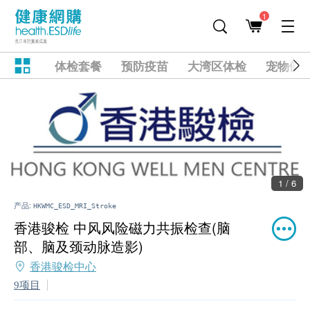
1
体检套餐
预防疫苗
大湾区体检
宠物健
1 / 6
产品:
HKWMC_ESD_MRI_Stroke
香港骏检 中风风险磁力共振检查(脑
部、脑及颈动脉造影)
香港骏检中心
9项目