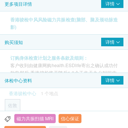
详情
更多项目详情
脑部
脑动脉造影
香港骏检中风风险磁力共振检查(脑部、脑及颈动脉造
颈动脉造影
影)
2
基本项目
MRI 不使用X 光，而是使用一种非入侵性、无痛、功
详情
购买须知
能强大，但同时又高敏感度的诊断工具。 MRI 磁力共
基本健康评估
振扫描没有任何已知的副作用或者后遗症，磁力共振
订购身体检查计划之服务条款及细则：
血压
（MRI）扫描除了能清晰显示骨骼外，还能显示软组
客户收到由健康网购health.ESDlife寄出之确认成功付
身高
织，常应用于腹部内脏、心脏、关节、脑部、脊椎神
款电邮后,香港骏检将于随后1-2个工作天办公时间内,
体重
经及血管等检查，亦有助于诊断癌症肿瘤的位置、分
致电客户预约身体检查的时间及地点。 客户亦可在订
详情
体检中心资料
脉搏率
期，以及监测着肿瘤在治疗前及后的变化，例如扩散
单确认后1个工作天致电该中心预约 (电话：2155
香港骏检中心
1 个地点
状况等等，为没有病微人士进行全身检查, 侦测潜在健
4209)。
报告
康问题。
佐敦
医生讲解报告
年龄
放射科专科医生撰写报告
一般健康检查计划只适用于18岁或以上之人士
磁力共振扫描 MRI
信心保证
九龙佐敦弥敦道363号恒成大厦3B室