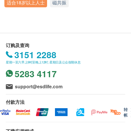
适合18岁以上人士
磁共振
显示地图
使用长者医疗券
如希望使用长者医疗券进行支付，请在订购前先联络
星期一至五︰9:00a.m. – 6:00p.m.
健康网购，以便我们为您做出相应的安排。
星期六︰9:00a.m. – 1:00p.m.
星期日及公众假期︰休息
有效期
本身体检查计划有效期为一年,客户必须于一年内(由
订购及查询
确认付款日期起计)接受有关检查,逾期作废。
3151 2288
疫苗注射均由注册医生/医护人员负责注射程序 此项交
星期一至六早上9时至晚上12时; 星期日及公众假期休息
易必须经医生评估是否适合进行疫苗注射。 如医生认
5283 4117
为不适合注射疫苗,将取消此计划的服务,全数费用退
回。
support@esdlife.com
报告
付款方法
进行健康检查后，一般情况下，需大概7个工作天跟
转
进检查报告，工作天不包括星期六、日及公众假期。
帐
A. 本地客户: