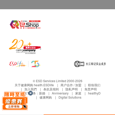
食无定时、小肠菌丛过度增生人士
运动不足人士
受宿便困扰、肠道菌相失衡人士
食用方法
保健每日1-2包
1岁以上每日1包
可直接倒入口中服用
直接加于150毫升水或无糖、非酒精及非碳酸饮料
（低于45度）中搅拌均匀后饮用。
© ESD Services Limited 2000-2026
常见问题
关于健康网购 health.ESDlife
商户合作 / 加盟
联络我们
加入我們
条款及细则
隐私声明
免责声明
Q1
什么时间食用最好？
生活易旗下业务：
新婚
Anniversary
家庭
healthyD
健康网购
Digital Solutions
建议饭后食用最佳。
Q2 乳糖不耐症可以食用吗？