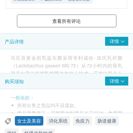
查看所有评论
详情
产品详情
马百良黄金初乳益生菌采用专利成份- 加氏乳杆菌
（Lactobacillus gasseri MS-72）从72小时内的母乳
筛选出最佳机能乳酸菌作为核心技术，开发出符合人
体体质的基础保健食品。
详情
购买须知
产品不含麸质、无20种过敏原，采用非药性配方，达
300亿专利益生菌，集合益生质、益生菌、后生元，
一般条款：
并特别加入5合1草本复方及专利膳食纤维的肠胃道保
所有出售之货品均不设退款。
健品。
货品质量保证，于顾客收到产品当日起计，食用期
凤梨口味，容易入口。凤梨富含维他命B、C群及膳食
应最少有12个月或以上。
女士及美容
消化系统
免疫力
肠道健康
纤维，有助促进新陈代谢。
此产品由 Great Wall Trading China Limited 提