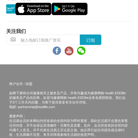
素(160a (i) ]、乳酸菌[麦芽糊精、乳酸菌(
客再作安排。
Lactobacillus gasseri) ]、红枣枸杞萃取粉[抗结剂
(460i) 、玉米淀粉、麦芽糊精、西洋参、红枣、枸
杞、黄耆、甘草]。
退换条款：
关注我们
当顾客收取已订购之货品时，有责任检查货品是否
容量
订阅
有损毁情况，一经确认签收，恕不接受退换。
2 克(30包入)
退换产品必须包装完整，如退换之产品有任何残缺
或过期退回，供应商有权不受理。
保存方法
如有其他损坏或遗漏查询，顾客必须保留有效收据
常温保存。请置于阴凉干燥处，避免阳光直接照射。
正本，并于送货后3个工作天内按下列方式联络 马
百良客户服务部跟进。
商户合作 / 加盟
产地
电邮: info@mplnhfoods.com
如阁下拥有任何健康相关之服务及产品，并有兴趣成为健康网购 health.ESDlife
台湾
的服务及产品供应商，欢迎与健康网购 health.ESDlife业务发展部联络。我们会
于2个工作天内回覆，为阁下提供更多有关合作详情。
电邮:
partnership@esdlife.com
适用族群
重要声明：
容易肚胀、消化酵素不足人士
生活易会员於本网站内所发表的全部内容为即时更新，因此生活易不会预先审查
任何内容，并不会保证其准确性丶完整性及质量。此外，会员所发表的全部内容
久坐上班族
均属个人意见，并不代表生活易之言论及立场。如从而引起任何损失或法律纠
纷，生活易概不负责。有关详情请参阅生活易的免责声明。
肠胃蠕动速度慢人士