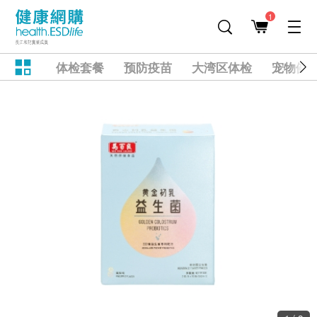
1
体检套餐
预防疫苗
大湾区体检
宠物健