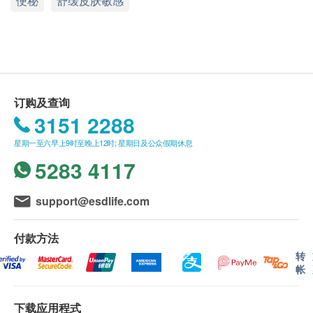
便秘
舒缓皮肤敏感
推荐给希望同时摄取乳酸菌与脯氨酸的族群，更适合
供。
华人体质
如有任何争议，Great Wall Trading China Limited
及 健康网购health.ESDlife保留最终决议权。
功效
4倍肠道黏膜修复，减低肠道炎症反应。
1.2耐胃酸及胆盐，不易受胃酸与胆汁破坏，帮助
送货条款：
订购及查询
菌种抵达肠道。
购买马百良产品总额满HK$500，即可享本地免费
3151 2288
300亿专利益生菌，提供足够人体1天所需的活菌
送货服务。账单总额未满HK$500需附加HK$50运
星期一至六早上9时至晚上12时; 星期日及公众假期休息
数量。
费。
5283 4117
强化肠道屏障及促进营养吸收。
我们将于确定订单后3-5个工作天内安排发货。
改善便秘、肚泻，缓解消化不适。
不排除运送时间会因节日而有所影响。当八号烈风
support@esdlife.com
加强体内循环与新陈代谢，提升免疫能力。
讯号悬挂或黑色暴雨警告生效时，送货服务时间将
促进胶原蛋白生成，抑制脂肪的生成。
会延迟。
付款方法
所有订单须视乎相关货品的供应情况再作最后确
转
成分
认。倘若健康网购health.ESDlife未能提供任何订
帐
玉米来源可溶性纤维、凤梨果汁粉[砂糖、麦芽糊精、
单上的货品，健康网购health.ESDlife有权拒绝接
凤梨浓缩汁、酸度调节剂(330, 331, 296)、香料、色
受该订单，并且会于送货前透过电话或电邮通知顾
下载应用程式