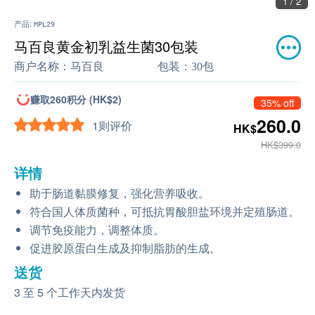
1 / 2
产品:
MPL29
马百良黄金初乳益生菌30包装
商户名称：
马百良
包装：
30包
赚取260积分 (HK$2)
35% off
260.0
1则评价
HK$
HK$399.0
详情
助于肠道黏膜修复，强化营养吸收。
符合国⼈体质菌种，可抵抗胃酸胆盐环境并定殖肠道。
调节免疫能⼒，调整体质。
促进胶原蛋⽩⽣成及抑制脂肪的⽣成。
送货
3 至 5 个工作天内发货