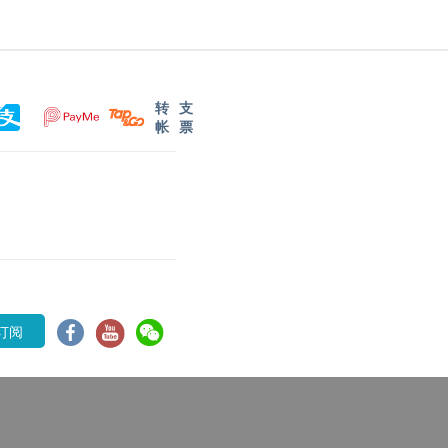
转
支
帐
票
订阅