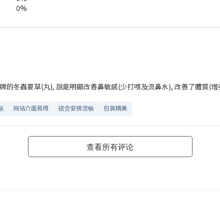
0%
的冬蟲夏草(丸), 說能明顯改善鼻敏感(少打噴及流鼻水), 改善了體質(增強
畅
网站介面易用
送货安排流畅
包装精美
查看所有评论