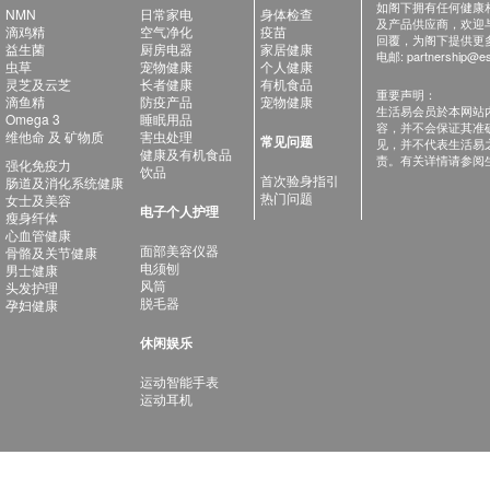
如阁下拥有任何健康相关
NMN
日常家电
身体检查
及产品供应商，欢迎与健
滴鸡精
空气净化
疫苗
回覆，为阁下提供更
益生菌
厨房电器
家居健康
电邮:
partnership@es
虫草
宠物健康
个人健康
灵芝及云芝
长者健康
有机食品
重要声明：
滴鱼精
防疫产品
宠物健康
生活易会员於本网站
Omega 3
睡眠用品
容，并不会保证其准
维他命 及 矿物质
害虫处理
常见问题
见，并不代表生活易
健康及有机食品
责。有关详情请参阅
强化免疫力
饮品
首次验身指引
肠道及消化系统健康
热门问题
女士及美容
电子个人护理
瘦身纤体
心血管健康
面部美容仪器
骨骼及关节健康
电须刨
男士健康
风筒
头发护理
脱毛器
孕妇健康
休闲娱乐
运动智能手表
运动耳机