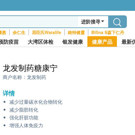
进阶搜寻
優惠
余仁生
屈臣氏Watslife
維特健靈
Bifina S森下仁丹
预防疫苗
大湾区体检
银发健康
健康产品
最新
龙发制药糖康宁
商户名称：
龙发制药
详情
减少过量碳水化合物转化
减少脂肪转化
强化肝脏功能
增强人体免疫力