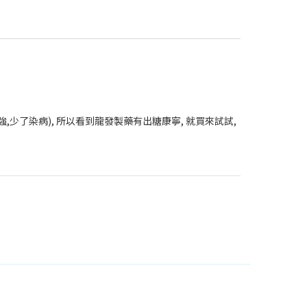
,少了染病), 所以看到龍發製藥有出糖康寧, 就買來試試,