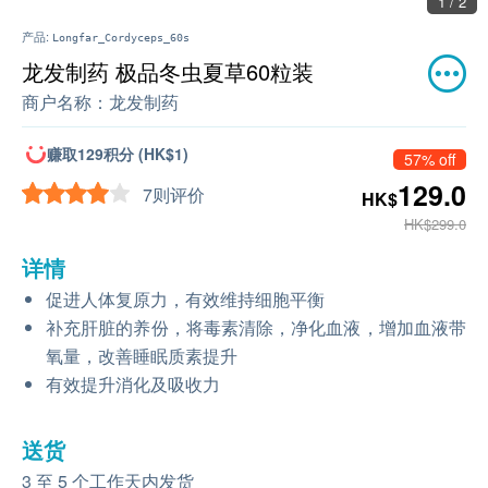
2 / 2
产品:
Longfar_Cordyceps_60s
龙发制药 极品冬虫夏草60粒装
商户名称：
龙发制药
赚取129积分 (HK$1)
57% off
129.0
7则评价
HK$
HK$299.0
详情
促进人体复原力，有效维持细胞平衡
补充肝脏的养份，将毒素清除，净化血液，增加血液带
氧量，改善睡眠质素提升
有效提升消化及吸收力
送货
3 至 5 个工作天内发货