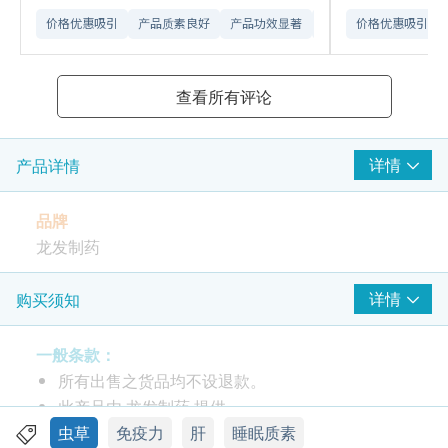
(保健服用：每日2次，每次1粒)
价格优惠吸引
产品质素良好
产品功效显著
订购流程顺畅
价格优惠吸引
网站
查看所有评论
详情
产品详情
品牌
龙发制药
包装
详情
购买须知
每盒1瓶，每瓶60粒，每粒净重400毫克，每盒净重24
克
一般条款：
所有出售之货品均不设退款。
产品简介
此产品由 龙发制药 提供。
极品冬虫夏草(菌丝体)严选西藏野生冬虫夏草菌种，
如有任何争议，龙发制药及健康网购
虫草
免疫力
肝
睡眠质素