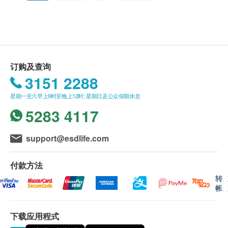
并于美国农业协会认可的有机培植场培植。透过美国
Health.ESDlife 保留最终决议权。
高精密指纹图谱监证，其成份结构相等于99.7%西藏
野生冬虫夏草王。强效配方特别加入一级舞茸，促进
送货条款：
人体复原力，有效维持细胞平衡，补充肝脏的养份，
购买任何产品总额满HK$500，即可享本地免费送
将毒素清除，净化血液，增加血液带氧量，令睡眠质
货服务。账单总额未满HK$500需附加HK$45运
订购及查询
素提升，加上健脾益胃的作用，有效提升消化及吸收
费。
3151 2288
力。再配合具有强效抗氧化功能的绿茶多酚，击退自
龙发制药将于确定订单后3-5个工作天内安排发
由基，并能加速冬虫夏草及舞茸互动，使功效倍增。
星期一至六早上9时至晚上12时; 星期日及公众假期休息
货。
5283 4117
不排除运送时间会因节日而有所影响。当八号烈风
极品冬虫夏草(菌丝体)经美国FDA认可GMP药厂制
讯号悬挂或黑色暴雨警告生效时，送货服务时间将
造，所有制成品都经过严格监管，确保重金属、微生
会延迟。
support@esdlife.com
物及残留农药均符合国际安全标准。微生物及残留农
所有订单须视乎相关货品的供应情况再作最后确
药均符合国际安全标准。
认。倘若生活易未能提供任何订单上的货品，生活
付款方法
易有权拒绝接受该订单，并且会于送货前透过电话
转
帐
主要成份
或电邮通知顾客再作安排。
冬虫夏草菌丝体、舞茸及绿茶多酚
下载应用程式
保用：