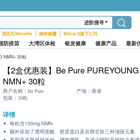
进阶搜寻
屈臣氏Watslife
維特健靈
Bifina S森下仁丹
预防疫苗
大湾区体检
银发健康
健康产品
最新
 NMN+ 30粒
【2盒优惠装】Be Pure PUREYOUNG
NMN+ 30粒
商户名称：
Be Pure
产地：
香港
包装：
30粒
详情
每粒含150mg NMN
额外添加了透明质酸、胶原蛋白及谷胱甘肽三种顶级元素
有助于皮肤保持水份，增加弹性，并减少细纹及皱纹之形成