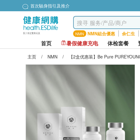
首次驗身指引及推介
NMN組合優惠
余仁生
NMN
首页
暑假健康充电
体检套餐
主页
/
NMN
/
【2盒优惠装】Be Pure PUREYOUNG