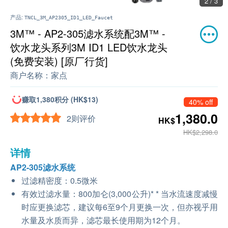
2 / 3
产品:
TNCL_3M_AP2305_ID1_LED_Faucet
3M™ - AP2-305滤水系统配3M™ -
饮水龙头系列3M ID1 LED饮水龙头
(免费安装) [原厂行货]
商户名称：
家点
赚取1,380积分 (HK$13)
40% off
1,380.0
2则评价
HK$
HK$2,298.0
详情
AP2-305滤水系统
过滤精密度：0.5微米
有效过滤水量：800加仑(3,000公升)* * 当水流速度减慢
时应更换滤芯，建议每6至9个月更换一次，但亦视乎用
水量及水质而异，滤芯最长使用期为12个月。