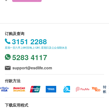
康生活易保留最终决议权。
送货条款：
购买Total Nutrition Center Limited产品总额满
HK$500，即可享本地免费送货服务。账单总额未
订购及查询
满HK$500需附加HK$30运费。
3151 2288
额外附加费：如无电梯住宅将收取每件每层$50。
星期一至六早上9时至晚上12时; 星期日及公众假期休息
愉景湾及长洲为$300。如货车未能直达送货地
5283 4117
址，因地理原因需要个别人手额外运送，需按情况
额外收取费用。所有送货安排及运费以全营推广有
限公司决定为准。
support@esdlife.com
我们将于确定订单后3个工作天内安排發货。(
购买
Quooker 顾客会于3个工作天内获供应商联络, 并于
付款方法
14天内安排发货)
转
帐
不排除运送时间会因节日而有所影响。当八号烈风
讯号悬挂或黑色暴雨警告生效时，送货服务时间将
下载应用程式
会延迟。