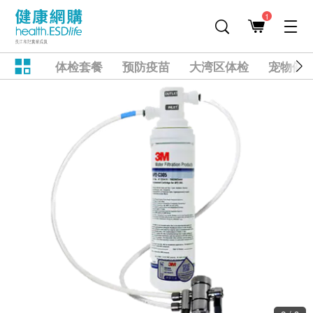
1
体检套餐
预防疫苗
大湾区体检
宠物健