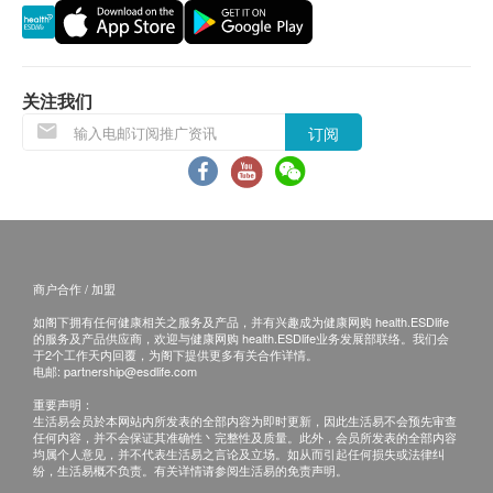
所有订单须视乎相关货品的供应情况再作最后确
认。倘若生活易未能提供任何订单上的货品，生活
易有权拒绝接受该订单，并且会于送货前透过电话
或电邮通知顾客再作安排。
关注我们
订阅
保用条款：
1. 货品质量保证，于顾客收到产品当日起计，使用期
应最少有12个月或以上。
退换条款：
商户合作 / 加盟
1. 当顾客收取已订购之货品时，有责任检查货品是否
如阁下拥有任何健康相关之服务及产品，并有兴趣成为健康网购 health.ESDlife
有损毁情况，一经确认签收，恕不接受退换。
的服务及产品供应商，欢迎与健康网购 health.ESDlife业务发展部联络。我们会
2. 退换产品必须包装完整，如退换之产品有任何残缺
于2个工作天内回覆，为阁下提供更多有关合作详情。
电邮:
partnership@esdlife.com
或过期退回，供应商有权不受理。
重要声明：
3. 如有其他损坏或遗漏查询，顾客必须保留有效收据
生活易会员於本网站内所发表的全部内容为即时更新，因此生活易不会预先审查
任何内容，并不会保证其准确性丶完整性及质量。此外，会员所发表的全部内容
正本，并于送货后3个工作天内按下列方式联络生活
均属个人意见，并不代表生活易之言论及立场。如从而引起任何损失或法律纠
易客户服务部跟进。
纷，生活易概不负责。有关详情请参阅生活易的免责声明。