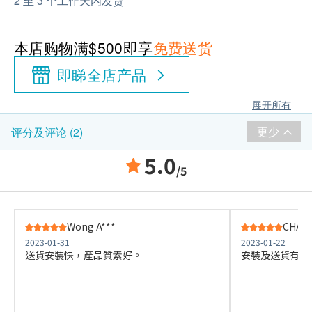
2 至 3 个工作天内发货
本店购物满$500即享
免费送货
即睇全店产品
展开所有
更少
评分及评论 (2)
5.0
/5
Wong A***
CHAN 
2023-01-31
2023-01-22
送貨安裝快，產品質素好。
安裝及送貨有效