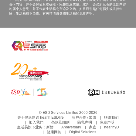
任何内容，并不会保证其准确性丶完整性及质量。此外，会员所发表的全部内容
更换一次，但亦视乎用水量及水质而异，滤芯最长
均属个人意见，并不代表生活易之言论及立场。如从而引起任何损失或法律纠
纷，生活易概不负责。有关详情请参阅生活易的免责声明。
使用期为12个月。
© ESD Services Limited 2000-2026
关于健康网购 health.ESDlife
商户合作 / 加盟
联络我们
加入我們
条款及细则
隐私声明
免责声明
生活易旗下业务：
新婚
Anniversary
家庭
healthyD
健康网购
Digital Solutions