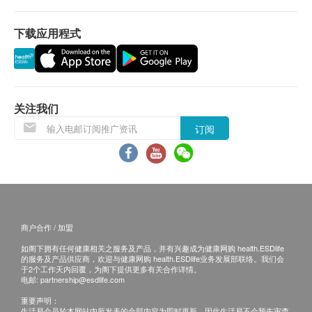
(铅、汞)、除挥发性有机物(含苯、二氯苯、毒杀
退换条款：
芬、TTHMS(总三卤甲烷)等37种。有效去除水中
下载应用程式
当顾客收取已订购之货品时，有责任检查货品是否
余氯、异味、所有的挥发性有机物，去除水中污染
有损毁情况，一经确认签收，恕不接受退换。
的同时，保留对人体有益的矿物质。
退换产品必须包装完整，如退换之产品有任何残缺
或过期退回，供应商有权不受理。
划算省空间
如有其他损坏或遗漏查询，顾客必须保留有效收据
关注我们
橱下型滤心安装不占空间，维持台面、厨下空间舒
正本，并於送货後3个工作天内按下列方式联络
适整洁。每分钟出水量可达2.8公升。即开即饮方
订阅
EVERGREEN客户服务部跟进。
便时，也能保留对人体有益的多种矿物质，令您和
电邮: evergreen.ada.hk@gmail.com
家人时刻享用清新、洁净的饮用水。
查詢热线 (Whatsapp) : +852 6739 8961
轻松更换滤芯
不需辅助扳手，不需专人到府，3M一体式抛弃型
商户合作 / 加盟
更换滤心，不重复使用。
如阁下拥有任何健康相关之服务及产品，并有兴趣成为健康网购 health.ESDlife
滤芯采用SQC快拆式设计，更换滤心只需短短5秒
的服务及产品供应商，欢迎与健康网购 health.ESDlife业务发展部联络。我们会
于2个工作天内回覆，为阁下提供更多有关合作详情。
钟，方便卫生，同时解决传统式滤心更换时需要断
电邮:
partnership@esdlife.com
水与清洗滤瓶等等问题，避免二次污染。
重要声明：
* 当水流速度减慢时应更换滤芯，建议每6至9个月
生活易会员於本网站内所发表的全部内容为即时更新，因此生活易不会预先审查