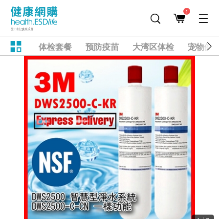
1
体检套餐
预防疫苗
大湾区体检
宠物健