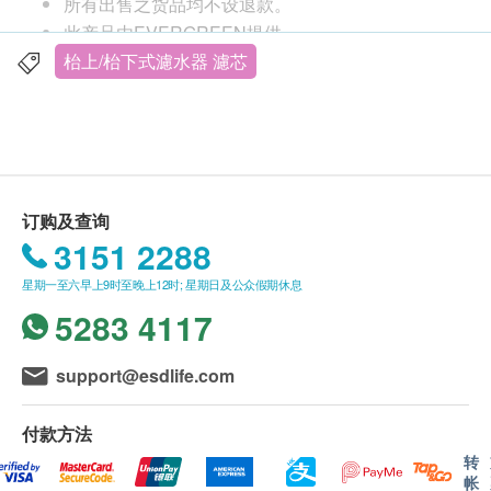
所有出售之货品均不设退款。
系统，功能与DWS2500-C-CN为相同产品。
此产品由EVERGREEN提供。
产品型号Model No. : DWS2500C-KR
如有任何争议，EVERGREEN 及健康網購保留最
枱上/枱下式濾水器 濾芯
尺寸Dimension : 40cm H x 27cm W x 8cm D
终决议权。
过滤精密度Micron Rating : 0.2微米micron
有效过滤水量Capacity : 约2.1公升Liters
送货条款：
流量Flow Rate : 2.8公升Liters / 分钟minute
购买EVERGREEN产品总额满HK$500，即可享本
适用水温Operating Temperature : 4.4◦C – 37.8◦C
地免费送货服务。账单总额未满HK$500需附加
适用水压Operating Pressure : 25-125psi
订购及查询
HK$30运费。
更换期限Replacement period : 约12个月months
3151 2288
我们将於确定订单後 2-5 个工作天内安排发货。
星期一至六早上9时至晚上12时; 星期日及公众假期休息
不排除运送时间会因节日而有所影响。当八号烈风
滤水技术
5283 4117
讯号悬掛或黑色暴雨警告生效时，送货服务时间将
3M DWS2500 智慧型净水系统通过NSF标准42/53
会延迟。
国际认证，采用符合FDA材质。 0.2微米超微细除
所有订单须视乎相关货品的供应情况再作最後确
support@esdlife.com
菌膜及专利活性碳棒技术，过滤99.9%致病微生
认。倘若生活易未能提供任何订单上的货品，生活
物。
易有权拒绝接受该订单，并且会於送货前透过电话
付款方法
活性碳滤芯能有效去除水中99.9%细菌、孢子孢
或电邮通知顾客再作安排。
转
囊、害微、余氯、异味、沉淀物、浊度、重金属
帐