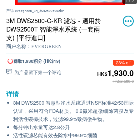
1 / 2
产品:
evergreen_3M_dws2500500ckr
3M DWS2500-C-KR 濾芯 - 適用於
DWS2500T 智能淨水系統 (一套兩
支) [平行進口]
商户名称：
EVERGREEN
赚取1,930积分 (HK$19)
23% off
1,930.0
为产品留下第一个评论
HK$
HK$2,500.0
详情
3M DWS2500 智慧型净水系统通过NSF标准42/53国际
认证，采用符合FDA材质。 0.2微米超微细除菌膜及专
利活性碳棒技术，过滤99.9%致病微生物。
每分钟出水量可达2.8公升
活性碳滤芯能有效去除水中99.9%细菌