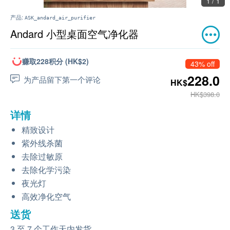
1 / 1
产品:
ASK_andard_air_purifier
Andard 小型桌面空气净化器
赚取228积分 (HK$2)
43% off
228.0
为产品留下第一个评论
HK$
HK$398.0
详情
精致设计
紫外线杀菌
去除过敏原
去除化学污染
夜光灯
高效净化空气
送货
3 至 7 个工作天内发货