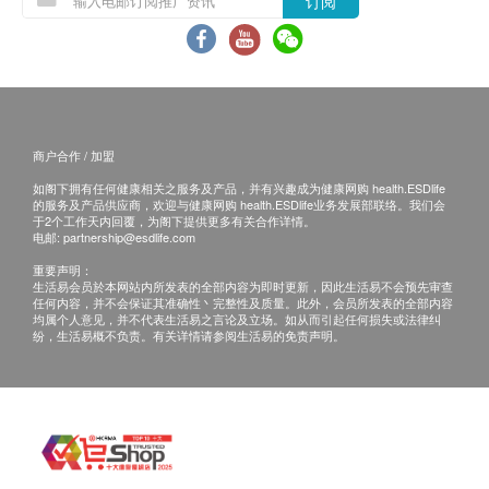
订阅
商户合作 / 加盟
如阁下拥有任何健康相关之服务及产品，并有兴趣成为健康网购 health.ESDlife
的服务及产品供应商，欢迎与健康网购 health.ESDlife业务发展部联络。我们会
于2个工作天内回覆，为阁下提供更多有关合作详情。
电邮:
partnership@esdlife.com
重要声明：
生活易会员於本网站内所发表的全部内容为即时更新，因此生活易不会预先审查
任何内容，并不会保证其准确性丶完整性及质量。此外，会员所发表的全部内容
均属个人意见，并不代表生活易之言论及立场。如从而引起任何损失或法律纠
纷，生活易概不负责。有关详情请参阅生活易的免责声明。