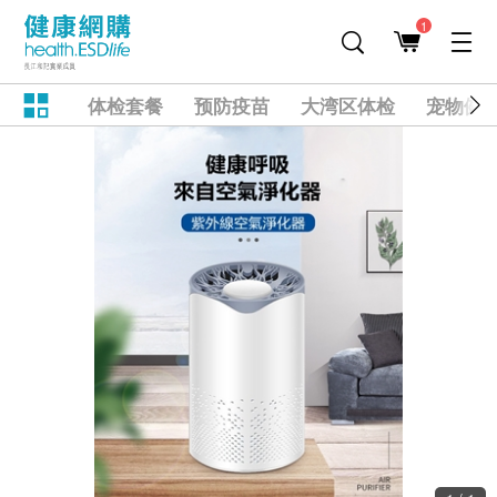
1
体检套餐
预防疫苗
大湾区体检
宠物健