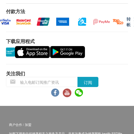
BRAIN 脑部：改善记忆及认知力、提升睡眠质
受该订单，并且会于送货前透过电话或电邮通知顾
付款方法
素、纾缓压力
客再作安排。
转
HEALTH 体质：纾缓疲劳、加速伤口愈合、增强
帐
抵抗力
保用条款：
货品质量保证，于顾客收到产品当日起计，使用
下载应用程式
适合人士:
期应最少有12个月或以上。
寻求提升整体免疫力
关注抗老化
退换条款：
想提升肤质
当顾客收取已订购之货品时，有责任检查货品是否
关注我们
希望增强记忆力和认知力
有损毁情况，一经确认签收，恕不接受退换。
希望重现年轻活力
订阅
退换产品必须包装完整，如退换之产品有任何残缺
改善健康状况，增强抵抗力
或过期退回，供应商有权不受理。
如有其他损坏或遗漏查询，顾客必须保留有效收据
怀孕、哺乳、敏感症患者、正在接受药物治疗或怀疑
正本，并于送货后3个工作天内按下列方式联络
对产品成份敏感人士，需咨询医生意见方可服用本产
ASANA 360 客户服务部跟进。
品。本产品并非治疗或预防疾病之药物，效果需视乎
电邮：cs@asana360global.com
商户合作 / 加盟
个别体质而定。
如阁下拥有任何健康相关之服务及产品，并有兴趣成为健康网购 health.ESDlife