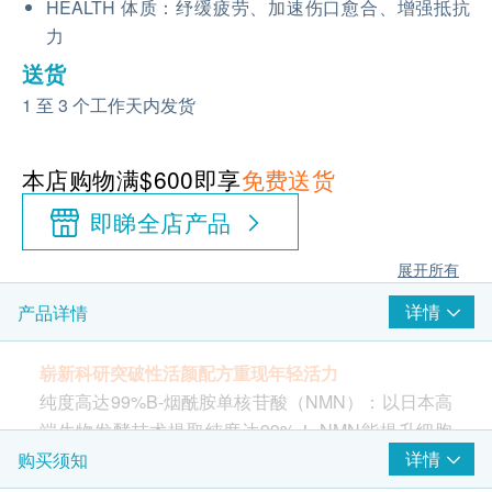
HEALTH 体质：纾缓疲劳、加速伤口愈合、增强抵抗
力
送货
1 至 3 个工作天内发货
本店购物满$600即享
免费送货
即睇全店产品
展开所有
详情
产品详情
崭新科研突破性活颜配方重现年轻活力
纯度高达99%B-烟酰胺单核苷酸（NMN）：以日本高
端生物发酵技术提取纯度达99%！ NMN能提升细胞
内的NAD+水平，令细胞充满能量来应付日常所需
详情
购买须知
之，更有效激活长寿蛋白，修护自身DNA，帮助延缓