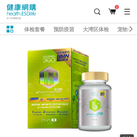
1
体检套餐
预防疫苗
大湾区体检
宠物健