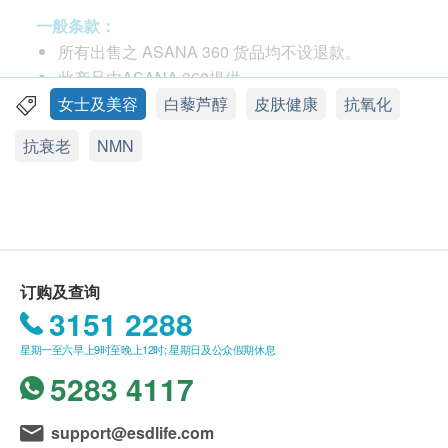
因年龄增长带来的生理衰退及老化。
一般条款：
所有出售之 ASANA 360 货品均不设退款。
白藜芦醇（ RESVERATROL）：白藜芦醇是存在于
此产品由ASANA 360提供。
红葡萄等水果天然成份, 具有超强抗氧化功能，有助维
如有任何争议，ASANA 360及健康网购
女士及美容
白藜芦醇
皮肤健康
抗氧化
持细胞健康。
health. ESDlife保留最终决议权。
抗衰老
NMN
葡萄籽精华（GRAPESEED EXTRACT）：葡萄籽精
送货条款：
华含有丰富前花青素，有效消除身体残留自由基，保
购买ASANA 360产品总额满HK$600，即可享本地
持细胞健康状态，重现亮丽美白肌肤。
免费送货服务。账单总额未满HK$600需附加
3大活化效能激活年轻体态
HK$85运费。
Booster 活化年轻代谢
我们将于确定订单后1-3个工作天内安排发货。
订购及查询
Brightener 重赋肌肤光泽
不排除运送时间会因节日而有所影响。 当八号烈
3151 2288
Balancer 体内平衡调节从内而外
风讯号悬挂或黑色暴雨警告生效时，送货服务时间
星期一至六早上9时至晚上12时; 星期日及公众假期休息
将会延迟。
5283 4117
全面激活细胞年轻
所有订单须视乎相关货品的供应情况再作最后确
SKIN 肌肤：美白淡斑、平滑肌肤、减淡皱纹、提
认。 倘若健康网购health. ESDlife未能提供任何订
support@esdlife.com
升肌肤弹性
单上的货品，健康网购health. ESDlife有权拒绝接