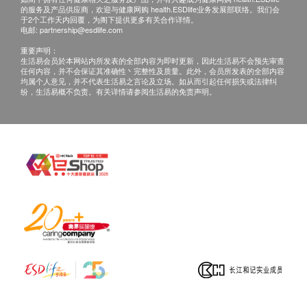
的服务及产品供应商，欢迎与健康网购 health.ESDlife业务发展部联络。我们会
于2个工作天内回覆，为阁下提供更多有关合作详情。
日本制造
电邮:
partnership@esdlife.com
60粒
重要声明：
生活易会员於本网站内所发表的全部内容为即时更新，因此生活易不会预先审查
任何内容，并不会保证其准确性丶完整性及质量。此外，会员所发表的全部内容
建议使用方法：
均属个人意见，并不代表生活易之言论及立场。如从而引起任何损失或法律纠
纷，生活易概不负责。有关详情请参阅生活易的免责声明。
每日早上空腹/随餐服用2粒。
主要成份:
β-烟酰胺单核苷酸（NMN）、糊精（稳定剂）、结晶
纤维素（稳定剂）、白藜芦醇、葡萄籽提取物、硬脂
酸钙（抗结剂）、二氧化矽（抗结剂）。其他成分：
羟丙基甲基纤维素（胶囊）