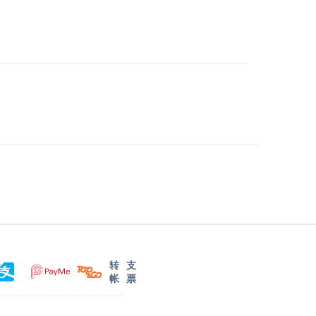
转
支
帐
票