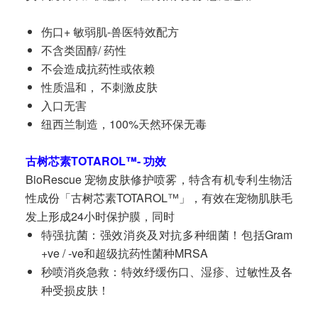
伤口+ 敏弱肌-兽医特效配方
不含类固醇/ 药性
不会造成抗药性或依赖
性质温和， 不刺激皮肤
入口无害
纽西兰制造，100%天然环保无毒
古树芯素TOTAROL™- 功效
BioRescue 宠物皮肤修护喷雾，特含有机专利生物活
性成份「古树芯素TOTAROL™」，有效在宠物肌肤毛
发上形成24小时保护膜，同时
特强抗菌：强效消炎及对抗多种细菌！包括Gram
+ve / -ve和超级抗药性菌种MRSA
秒喷消炎急救：特效纾缓伤口、湿疹、过敏性及各
种受损皮肤！