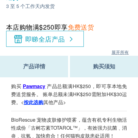
3 至 5 个工作天内发货
本店购物满$250即享
免费送货
即睇全店产品
展开所有
产品详情
购买须知
购买
Pawmacy
产品总额满HK$250，即可享本地免
费送货服务。 账单总额未满HK$250需附加HK$30运
费。<
按此选购
其他产品>
BioRescue 宠物皮肤修护喷雾，蕴含有机专利生物活
性成份「古树芯素TOTAROL™」，有效强力抗菌﹑消
炎﹑抗氧﹑加快愈合！任何猫狗皮肤患处适用！