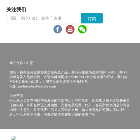
关注我们
订阅
商户合作 / 加盟
如阁下拥有任何健康相关之服务及产品，并有兴趣成为健康网购 health.ESDlife
的服务及产品供应商，欢迎与健康网购 health.ESDlife业务发展部联络。我们会
于2个工作天内回覆，为阁下提供更多有关合作详情。
电邮:
partnership@esdlife.com
重要声明：
生活易会员於本网站内所发表的全部内容为即时更新，因此生活易不会预先审查
任何内容，并不会保证其准确性丶完整性及质量。此外，会员所发表的全部内容
均属个人意见，并不代表生活易之言论及立场。如从而引起任何损失或法律纠
纷，生活易概不负责。有关详情请参阅生活易的免责声明。