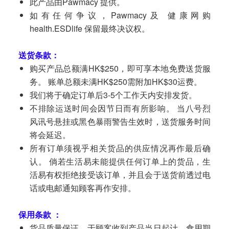
此产品由Pawmacy 提供。
如有任何争议，Pawmacy及 健康网购
health.ESDlife 保留最终决议权。
送货条款：
购买产品总额满HK$250，即可享本地免费送货服
务。 账单总额未满HK$250需附加HK$30运费。
我们将于确定订单后3-5个工作天内安排发货。
不排除运送时间会因节日而有所影响。 当八号烈
风讯号悬挂或黑色暴雨警告生效时，送货服务时间
将会延迟。
所有订单须视乎相关货品的供应情况再作最后确
认。 倘若生活易未能提供任何订单上的货品，生
活易有权拒绝接受该订单，并且会于送货前透过电
话或电邮通知顾客再作安排。
保用条款 ：
货品质量保证，于顾客收到产品当日起计，食用期