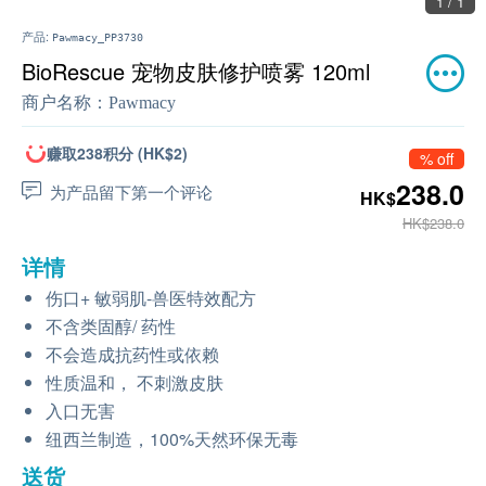
1 / 1
产品:
Pawmacy_PP3730
BioRescue 宠物皮肤修护喷雾 120ml
商户名称：
Pawmacy
赚取238积分 (HK$2)
% off
238.0
为产品留下第一个评论
HK$
HK$238.0
详情
伤口+ 敏弱肌-兽医特效配方
不含类固醇/ 药性
不会造成抗药性或依赖
性质温和， 不刺激皮肤
入口无害
纽西兰制造，100%天然环保无毒
送货