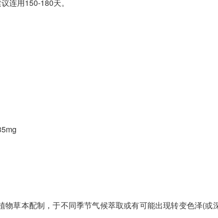
连用150-180天。
 35mg
植物草本配制，于不同季节气候萃取或有可能出现转变色泽(或