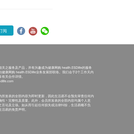
订阅
之服务及产品，并有兴趣成为健康网购 health.ESDlife的服务
康网购 health.ESDlife业务发展部联络。我们会于2个工作天内
多有关合作详情。
dlife.com
内所发表的全部内容为即时更新，因此生活易不会预先审查任何内
确性丶完整性及质量。此外，会员所发表的全部内容均属个人意
之言论及立场。如从而引起任何损失或法律纠纷，生活易概不负
生活易的免责声明。