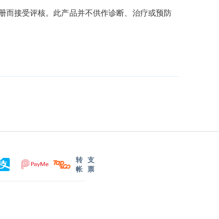
册而接受评核。此产品并不供作诊断、治疗或预防
转
支
帐
票