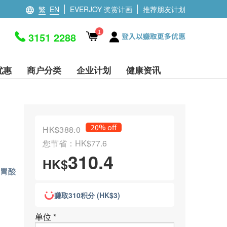
繁
EN
EVERJOY 奖赏计画
推荐朋友计划
1
3151 2288
登入以赚取更多优惠
优惠
商户分类
企业计划
健康资讯
20% off
HK$388.0
您节省：HK$77.6
310.4
HK$
、胃酸
赚取310积分 (HK$3)
单位
*