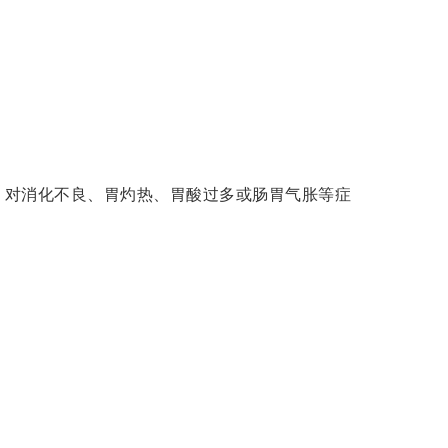
及胃酸分泌；对消化不良、胃灼热、胃酸过多或肠胃气胀等症