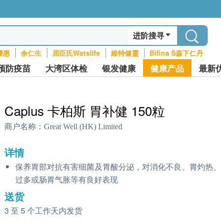
进阶搜寻
優惠
余仁生
屈臣氏Watslife
維特健靈
Bifina S森下仁丹
预防疫苗
大湾区体检
银发健康
健康产品
最新
Caplus 卡柏斯 胃补健 150粒
商户名称：
Great Well (HK) Limited
详情
保养胃部对抗有害细菌及胃酸分泌，对消化不良、胃灼热
过多或肠胃气胀等有良好表现
送货
3 至 5 个工作天内发货