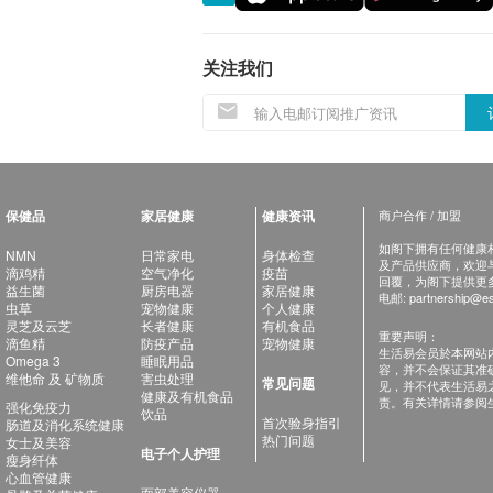
关注我们
保健品
家居健康
健康资讯
商户合作 / 加盟
如阁下拥有任何健康相关
NMN
日常家电
身体检查
及产品供应商，欢迎与健
滴鸡精
空气净化
疫苗
回覆，为阁下提供更
益生菌
厨房电器
家居健康
电邮:
partnership@es
虫草
宠物健康
个人健康
灵芝及云芝
长者健康
有机食品
重要声明：
滴鱼精
防疫产品
宠物健康
生活易会员於本网站
Omega 3
睡眠用品
容，并不会保证其准
维他命 及 矿物质
害虫处理
常见问题
见，并不代表生活易
健康及有机食品
责。有关详情请参阅
强化免疫力
饮品
首次验身指引
肠道及消化系统健康
热门问题
女士及美容
电子个人护理
瘦身纤体
心血管健康
面部美容仪器