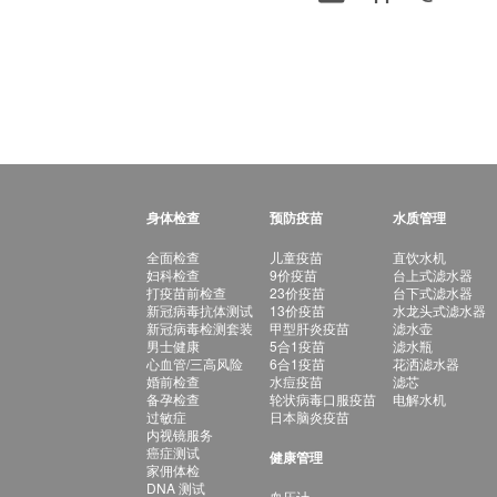
身体检查
预防疫苗
水质管理
全面检查
儿童疫苗
直饮水机
妇科检查
9价疫苗
台上式滤水器
打疫苗前检查
23价疫苗
台下式滤水器
新冠病毒抗体测试
13价疫苗
水龙头式滤水器
新冠病毒检测套装
甲型肝炎疫苗
滤水壶
男士健康
5合1疫苗
滤水瓶
心血管/三高风险
6合1疫苗
花洒滤水器
婚前检查
水痘疫苗
滤芯
备孕检查
轮状病毒口服疫苗
电解水机
过敏症
日本脑炎疫苗
内视镜服务
癌症测试
健康管理
家佣体检
DNA 测试
血压计