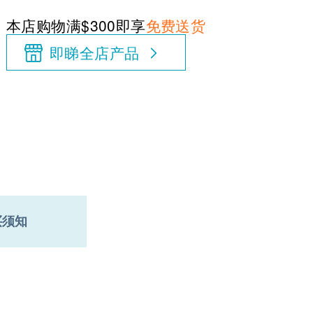
本店购物满$300即享
免费送货
即睇全店产品
买须知