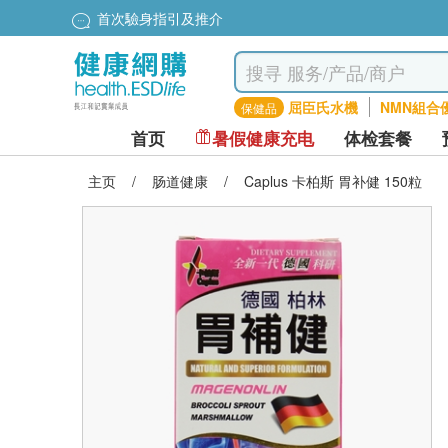
首次驗身指引及推介
屈臣氏水機
NMN組合
保健品
首页
暑假健康充电
体检套餐
主页
/
肠道健康
/
Caplus 卡柏斯 胃补健 150粒