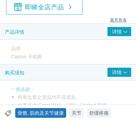
即睇全店产品
展开所有
详情
产品详情
品牌
Caplus 卡柏斯
包装
详情
购买须知
150粒
一般条款：
产地
所有出售之货品均不设退款。
德国
此产品由 Great Well （HK） Limited 提供。
如有任何争议，Great Well Limited及健康网购
骨骼, 肌肉及关节健康
关节
舒缓疼痛
功效
Health.ESDlife保留最终决议权。
经GMP (Good Manufacturing Practice)优质生产及研
究调配，为一种全方位修护骨骼关节的补充剂，对舒