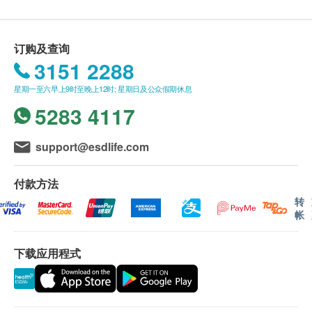
送货条款：
缓关节酸软、僵硬、提高灵活性等均表现理想，其安
购买任何产品总额满HK$300，即可享本地免费送
全程度及舒缓能力更优于非类固醇抗炎药；配方更针
货服务。 账单总额未满HK$300需附加HK$50运
订购及查询
对缓解关节酸软僵硬、提高关节灵活性、延缓关节退
费。
3151 2288
化、加强肌腱韧带的弹性修护有卓越表现；性质温和
我们将于确定订单后3个工作天内安排发货。
无不良副作用，可安心长期服用。
星期一至六早上9时至晚上12时; 星期日及公众假期休息
不排除运送时间会因节日而有所影响。 当八号烈
5283 4117
风讯号悬挂或黑色暴雨警告生效时，送货服务时间
适合对象
将会延迟。
关节劳损、筋骨疲劳人士
所有订单须视乎相关货品的供应情况再作最后确
support@esdlife.com
肩、颈、膝僵硬不适人士
认。 倘若生活易未能提供任何订单上的货品，生
关节退化、软骨磨蚀、风湿痛楚人士
活易有权拒绝接受该订单，并且会于送货前透过电
付款方法
关节正常活动出现问题人士工作长期令关节受压不
话或电邮通知顾客再作安排。
转
帐
适人士
保用：
服用方式
下载应用程式
货品质量保证，于顾客收到产品当日起计，食用期
每天3次每次1粒；需要人士每天3次每次2-3粒，建议
应最少有12个月或以上。
连用90-120天。
退换条款：