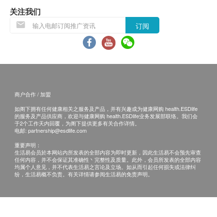
产品成份
当顾客收取已订购之货品时，有责任检查货品是否
关注我们
Harpagophytum Procumbens (魔鬼爪公草) -
有损毁情况，一经确认签收，恕不接受退换。
订阅
360mg,
退换产品必须包装完整，如退换之产品有任何残缺
Chondroitin Sulfate(软骨素) - 35mg
或过期退回，供应商有权不受理。
Buchu Leaf Extract(布枯) - 80mg
如有其他损坏或遗漏查询，顾客必须保留有效收据
Pine Bark Extract(松树皮萃取物) - 15mg
正本，并于送货后3个工作天内按下列方式联络
Great Well（HK）Limited客户服务部跟进。
商户合作 / 加盟
储存方式
电邮: info@gwellhk.com
密封储存于阴凉处，避免阳光直射
如阁下拥有任何健康相关之服务及产品，并有兴趣成为健康网购 health.ESDlife
查询热线：2310 7088
的服务及产品供应商，欢迎与健康网购 health.ESDlife业务发展部联络。我们会
于2个工作天内回覆，为阁下提供更多有关合作详情。
电邮:
partnership@esdlife.com
注意事项
重要声明：
孕妇或哺乳期间请咨询医生指示；产品由天然植物
生活易会员於本网站内所发表的全部内容为即时更新，因此生活易不会预先审查
草本配制，于不同季节气候萃取或有可能出现转变
任何内容，并不会保证其准确性丶完整性及质量。此外，会员所发表的全部内容
均属个人意见，并不代表生活易之言论及立场。如从而引起任何损失或法律纠
色泽(或深或浅)，属于正常现象，不会影响其质素
纷，生活易概不负责。有关详情请参阅生活易的免责声明。
功效，请放心使用。
此产品没有根据《药剂业及毒药条例》或《中医药
条例》注册。为此产品作出的任何声称亦没有为进