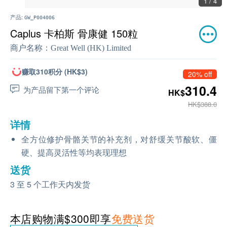
1 / 4
产品:
GW_P004006
Caplus 卡柏斯 骨康健 150粒
商户名称：
Great Well (HK) Limited
赚取310积分 (HK$3)
20% off
310.4
为产品留下第一个评论
HK$
HK$388.0
详情
全方位修护骨骼关节的补充剂，对舒缓关节酸软、僵
硬、提高灵活性等均表现理想
送货
3 至 5 个工作天内发货
本店购物满$300即享
免费送货