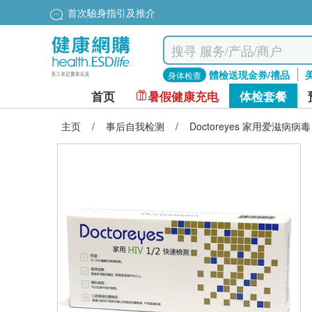
首次驗身指引及推介
體檢送現金券/禮品
身体检查
首页
暑假健康充电
体检套餐
主页
/
事后自我检测
/
Doctoreyes 家用爱滋病病毒