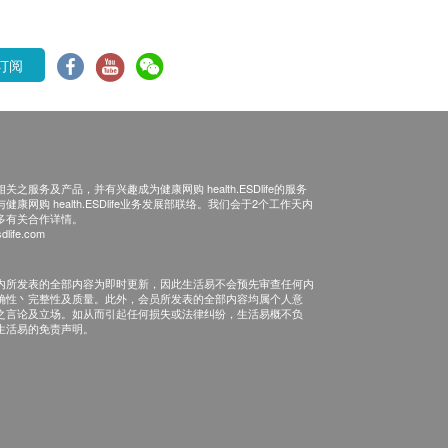
订阅
之服务及产品，并有兴趣成为健康网购 health.ESDlife的服务
康网购 health.ESDlife业务发展部联络。我们会于2个工作天内
多有关合作详情。
dlife.com
内所发表的全部内容为即时更新，因此生活易不会预先审查任何内
确性丶完整性及质量。此外，会员所发表的全部内容均属个人意
之言论及立场。如从而引起任何损失或法律纠纷，生活易概不负
生活易的免责声明。