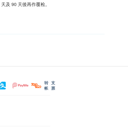
及 90 天後再作覆检。
转
支
帐
票