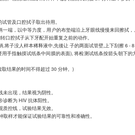
的试管及口腔拭子取出待用。
柄一端，以中等力度，用户的布垫端沿上牙眼线慢慢来回擦拭，
然後翻转口腔拭子从下牙配开始重复之前的动作。
将子没人样本稀释液中,先後让 子的两面试管壁,上下刮擦 6 - 8
不要用手指触摸试纸条中间膜的表面), 将检测试纸条按箭头朝下
取结果的时间不得超过 30 分钟。)
线未出现，结果视为阴性。
断为 HIV 抗体阳性。
现质控线，试验结果无效。
分钟取样才能保证试验结果的可靠性和准确性。