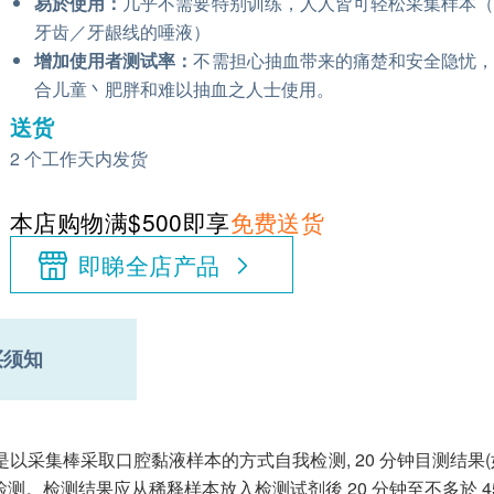
易於使用：
几乎不需要特别训练，人人皆可轻松采集样本
牙齿／牙龈线的唾液）
增加使用者测试率：
不需担心抽血带来的痛楚和安全隐忧
合儿童丶肥胖和难以抽血之人士使用。
送货
2 个工作天内发货
本店购物满$500即享
免费送货
即睇全店产品
买须知
液检验器是以采集棒采取口腔黏液样本的方式自我检测, 20 分钟目测结果
。检测结果应从稀释样本放入检测试剂後 20 分钟至不多於 4