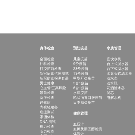
身体检查
预防疫苗
水质管理
全面检查
儿童疫苗
直饮水机
妇科检查
9价疫苗
台上式滤水器
打疫苗前检查
23价疫苗
台下式滤水器
新冠病毒抗体测试
13价疫苗
水龙头式滤水器
新冠病毒检测套装
甲型肝炎疫苗
滤水壶
男士健康
5合1疫苗
滤水瓶
心血管/三高风险
6合1疫苗
花洒滤水器
婚前检查
水痘疫苗
滤芯
备孕检查
轮状病毒口服疫苗
电解水机
过敏症
日本脑炎疫苗
内视镜服务
癌症测试
健康管理
家佣体检
DNA 测试
血压计
视力检查
血糖及胆固醇检测
听力检查
体温计