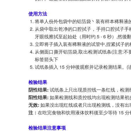
使用方法
将单人份外包袋中的铝箔袋丶装有样本稀释液
从袋中取出乾净的口腔拭子，手持口腔拭子手
牙眼线擦拭至起始处（用时约 5 - 6 秒）,
立即将子插入装有稀释液的试管中,捏紧拭子的柄,
从侧面口撕开铝箔袋,取出检测试纸条(注意:
标签箭头下
试纸条插入 15 分钟後观察并记录检测结果。(读
检验结果
阴性结果:
试纸条上只出现质控线一条红线，检测
阳性结果:
如果检测线和质控线均出现检测结果初步诊
无效:
如果没出现红线或者只出现检测线，没有出
注：
在吃完食物和饮用液体饮料後至少等待 15 
检验结果注意事项