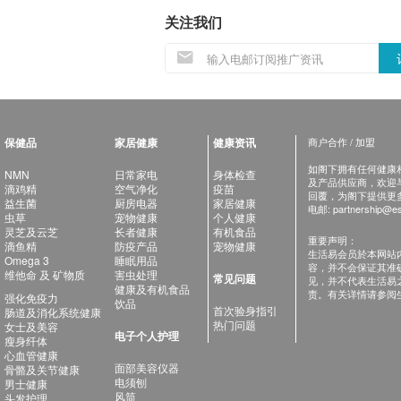
关注我们
保健品
家居健康
健康资讯
商户合作 / 加盟
如阁下拥有任何健康相关
NMN
日常家电
身体检查
及产品供应商，欢迎与健
滴鸡精
空气净化
疫苗
回覆，为阁下提供更
益生菌
厨房电器
家居健康
电邮:
partnership@es
虫草
宠物健康
个人健康
灵芝及云芝
长者健康
有机食品
重要声明：
滴鱼精
防疫产品
宠物健康
生活易会员於本网站
Omega 3
睡眠用品
容，并不会保证其准
维他命 及 矿物质
害虫处理
常见问题
见，并不代表生活易
健康及有机食品
责。有关详情请参阅
强化免疫力
饮品
首次验身指引
肠道及消化系统健康
热门问题
女士及美容
电子个人护理
瘦身纤体
心血管健康
面部美容仪器
骨骼及关节健康
电须刨
男士健康
风筒
头发护理