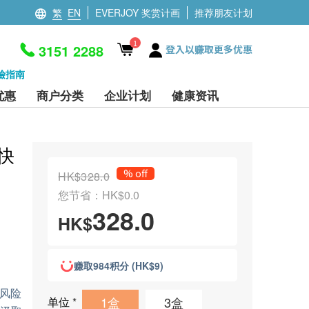
繁
EN
EVERJOY 奖赏计画
推荐朋友计划
1
3151 2288
登入以赚取更多优惠
檢指南
优惠
商户分类
企业计划
健康资讯
 快
% off
HK$328.0
您节省：HK$0.0
328.0
HK$
赚取984积分 (HK$9)
风险
1盒
3盒
单位
*