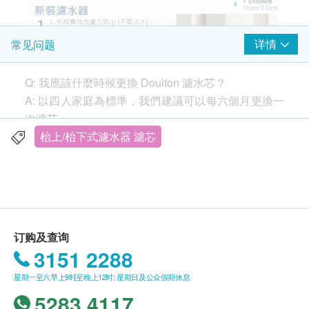
详情
常见问题
Q: 我應該什麼時候更換 Doulton 濾水芯？
A: 以四人家庭為標準，我們建議可以每六個月更換一
次濾芯。
如果您發現水流量（從水龍頭流出的水的速度）在 6
枱上/枱下式濾水器 濾芯
個月前下降，請取下過濾器並用硬毛刷清潔。您可以
按需要清潔過濾器，而不會損害性能。
https://www.youtube.com/watch?v=94XKM4n5qCQ
3款主要濾芯比較
UCC(基本效能)
：是基本版本的濾芯，只適用於
Q: 所有的陶瓷濾水器都一樣嗎？
BSP系列濾水器。要求最簡單的過濾功能，例如隔
订购及查询
A: 絕對不是。 Doulton 濾水器是陶瓷過濾器的原始製
絕鉛水的話，UCC就足以應付
3151 2288
造商，是全球值得信賴的品牌。自 1826 年以來，我
HPU(中等效能)
：適用於一系列濾水器，包括
M15
星期一至六早上9时至晚上12时; 星期日及公众假期休息
們一直在更新我們的過濾器設計。我們是英國 ISO 認
系列
。HPU濾芯採用了「高密孔道科技」技術，
5283 4117
證的公司，提供獨立且定期測試的水過濾器。獲得
令微孔分布平均，充分發揮每一個過濾微孔功能，