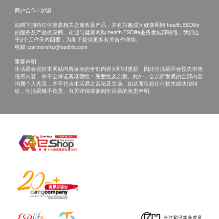
濾芯
A: 平均而言，一個四人家庭每天大約使用 8 升水來煮
送货时间:
商户合作 / 加盟
食和飲用。因此，可以根據四個人每天 10 升的水量
商品会于订单确认付款后 5 - 7 个工作天内送出，
如阁下拥有任何健康相关之服务及产品，并有兴趣成为健康网购 health.ESDlife
估計過濾器的壽命‧
的服务及产品供应商，欢迎与健康网购 health.ESDlife业务发展部联络。我们会
送货时间为上午 9 时至下午 6 时。
于2个工作天内回覆，为阁下提供更多有关合作详情。
送货服务有可能因天气、交通、地区或其他因素而
电邮:
partnership@esdlife.com
Q: 所有道爾頓塑料都不含 BPA 嗎？
暂停或延期，送货时间将会另作安排。
重要声明：
A: 是的，所有 Doulton 和 British Berkefeld 塑料都是
生活易会员於本网站内所发表的全部内容为即时更新，因此生活易不会预先审查
如商品已到达收货地址而没有人签收，道尔顿(香
任何内容，并不会保证其准确性丶完整性及质量。此外，会员所发表的全部内容
不含 BPA 的食品級聚丙烯。
港)有限公司可再次安排送货服务，但顾客必须以
均属个人意见，并不代表生活易之言论及立场。如从而引起任何损失或法律纠
我們還會提供不銹鋼系統，迎合希望避免使用塑料的
纷，生活易概不负责。有关详情请参阅生活易的免责声明。
到付式支付再送货之费用。
人。
如5个工作天后道尔顿(香港)有限公司仍未能联络
上顾客，该订单将会被取消，并于扣除运费及特别
Q: 當我更換 EcoFast® 濾芯時，是否也需要更換塑料
地区附加费用后，安排余额退款。
外殼和管道？
所有订单须视乎相关货品的供应情况再作最后确
A: 不，您不需要更換過濾器外殼，您只需更換塑料外
认。倘若道尔顿(香港)有限公司 未能提供阁下订单
殼內的陶瓷過濾器。了解更多:
上之任何产品或服务，道尔顿(香港)有限公司会于
https://www.youtube.com/watch?v=hq_f-yiCFuM
送货或取货前透过电话或电邮通知阁下。
安装价目表:
Q: 當我更換 雙濾芯濾水器和濾水器濾芯時，我可以選
濾芯技術
客户可于办公时间内致电客户服务热线 : 2796 3210
擇與以前不同的濾水器濾芯嗎？