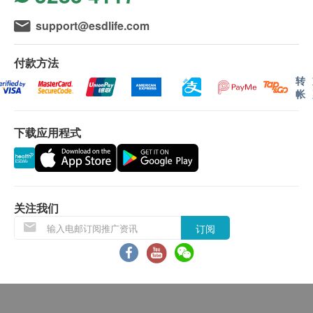
NSF、WRAS、Lucideon 等機構的認證。
達致最佳過濾水質標準。
support@esdlife.com
BTU(高效能)
：只適用於
M12系列
濾水器的BTU濾
Q: 什麼導致水變硬？
芯，則加入BioTect「納米抗菌技術」，以改良產
送货地区：
A: 硬度是由水中的碳酸鈣或金屬鹽引起的。喝硬水是
付款方法
品性能及功效，令其結構更有秩序，孔徑變得更細
送货服务仅限于香港地区 (不包括离岛、边境禁
完全安全的，但硬水所含的碳酸鈣較少，所以不會像
转
小，從而大大提升濾芯的抗菌功能
区、没有升降机设备之收货地点)。
帐
軟水般讓肥皂那樣自由地起泡。
不接受邮政信箱地址。
下载应用程式
Q: 當我使用道爾頓濾水器時，為什麼總溶解固體會增
加？
送货费用：
A: 使用 Doulton 濾水器，水中的健康礦物質含量會增
订購
道爾頓(香港)有限公司
產品满
HK$500 免费送
加，從而導致水中的總溶解固體會略有增加。
货。由顺丰速递送货上门 (工商或住宅地址均可，
关注我们
亦可送至指定顺丰站点或智能柜)
Q: 為什麼使用陶瓷過濾器時飲用水的 PH 值會升高？
订阅
顺丰站点:
请按
A: 使用道爾頓濾水器，水中的健康礦物質含量會增
智能柜:
请按
加，從而導致水的 PH 值略有增加。
订单金额不足 HK$500 顾客需支付运费 HK$50。
BTU 2504 矽藻瓷
Q: 我怎麼知道什麼時候更換過濾器？