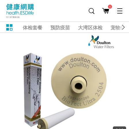
1
体检套餐
预防疫苗
大湾区体检
宠物健