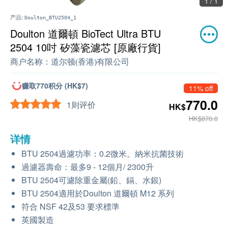
1 / 1
产品:
Doulton_BTU2504_1
Doulton 道爾頓 BioTect Ultra BTU
2504 10吋 矽藻瓷濾芯 [原廠行貨]
商户名称：
道尔顿(香港)有限公司
赚取770积分 (HK$7)
11% off
770.0
1则评价
HK$
HK$870.0
详情
BTU 2504過濾功率：0.2微米。納米抗菌技術
過濾器壽命：最多9 - 12個月/ 2300升
BTU 2504可濾除重金屬(鉛、鎘、水銀)
BTU 2504適用於Doulton 道爾頓 M12 系列
符合 NSF 42及53 要求標準
英國製造