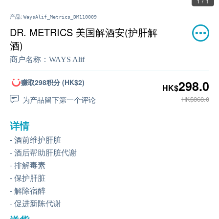
1 / 1
产品:
WaysAlif_Metrics_DM110009
DR. METRICS 美国解酒安(护肝解
酒)
商户名称：
WAYS Alif
赚取298积分 (HK$2)
298.0
HK$
为产品留下第一个评论
HK$368.0
详情
- 酒前维护肝脏
- 酒后帮助肝脏代谢
- 排解毒素
- 保护肝脏
- 解除宿醉
- 促进新陈代谢