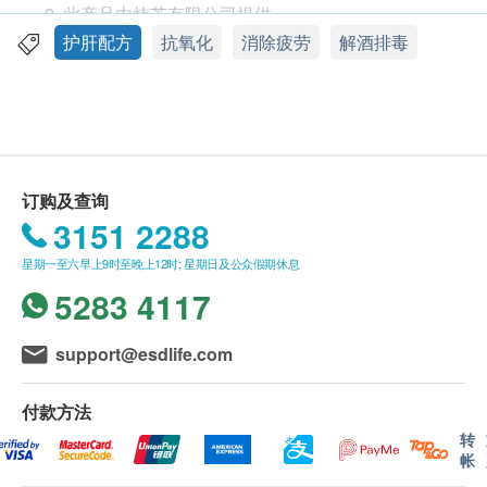
此产品由炜芝有限公司提供。
如有任何争议，炜芝有限公司及健康网购
护肝配方
抗氧化
消除疲劳
解酒排毒
Health.ESDlife保留最终决议权。
送货条款：
购买日芳珍馔淬鱼精产品总额满HK$350，即可享
本地免费送货服务。 账单总额未满HK$350需附加
订购及查询
HK$50运费。
3151 2288
我们将于确定订单后3个工作天内安排发货。
星期一至六早上9时至晚上12时; 星期日及公众假期休息
不排除运送时间会因节日而有所影响。 当八号烈
5283 4117
风讯号悬挂或黑色暴雨警告生效时，送货服务时间
将会延迟。
所有订单须视乎相关货品的供应情况再作最后确
support@esdlife.com
认。 倘若生活易未能提供任何订单上的货品，生
活易有权拒绝接受该订单，并且会于送货前透过电
付款方法
话或电邮通知顾客再作安排。
转
帐