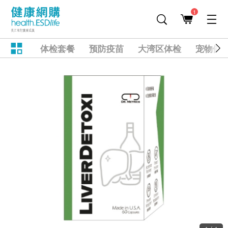
1
体检套餐
预防疫苗
大湾区体检
宠物健