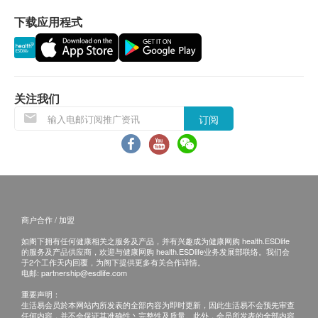
保用：
下载应用程式
货品质量保证，于顾客收到产品当日起计，食用期
应最少有6个月或以上。
退换条款：
当顾客收取已订购之货品时，有责任检查货品是否
关注我们
有损毁情况，一经确认签收，恕不接受退换。
订阅
退换产品必须包装完整，如退换之产品有任何残缺
或过期退回，供应商有权不受理。
如有其他损坏或遗漏查询，顾客必须保留有效收据
正本，并于送货后3个工作天内按下列方式联络 炜
芝有限公司 客户服务部跟进。
商户合作 / 加盟
电邮: info@waysalif.com
如阁下拥有任何健康相关之服务及产品，并有兴趣成为健康网购 health.ESDlife
查询热线： 5195 0859
的服务及产品供应商，欢迎与健康网购 health.ESDlife业务发展部联络。我们会
于2个工作天内回覆，为阁下提供更多有关合作详情。
电邮:
partnership@esdlife.com
重要声明：
生活易会员於本网站内所发表的全部内容为即时更新，因此生活易不会预先审查
任何内容，并不会保证其准确性丶完整性及质量。此外，会员所发表的全部内容