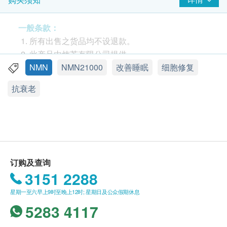
建议用量：
每日早上1粒
一般条款：
所有出售之货品均不设退款。
CoQ10可以提升粒线体制造ATP的效能(粒线体细胞的
此产品由炜芝有限公司提供。
电池:ATP是细胞的电力)。当NMN进入细胞后,需要先
如有任何争议，炜芝有限公司及健康网购
NMN
NMN21000
改善睡眠
细胞修复
转化成NAD+才能有效刺激长寿基因,但这种转变是需
Health.ESDlife保留最终决议权。
抗衰老
要能量的。 CoQ10促递ATP生成,为细胞提供更多能
量,因而提升NIMN于进入细胞后转变成NAD+的速度,
送货条款：
从而增加细胞内NAD+的含量,增加刺激长寿基因
购买日芳珍馔淬鱼精产品总额满HK$350，即可享
SIRT1,从而增强逆龄抗衰老的功效。
本地免费送货服务。 账单总额未满HK$350需附加
HK$50运费。
PQQ保健科学界一重大发现,它可以增强粒线体的功
我们将于确定订单后3个工作天内安排发货。
订购及查询
能、提供更多能量促进NMN于细胞内的转变及运用过
不排除运送时间会因节日而有所影响。 当八号烈
3151 2288
程。
风讯号悬挂或黑色暴雨警告生效时，送货服务时间
星期一至六早上9时至晚上12时; 星期日及公众假期休息
其原理是启动AMPk,这是一种在活细胞中的酶,在能量
将会延迟。
5283 4117
代谢中充当「主要调节开关」;激活人体的B细胞、T
所有订单须视乎相关货品的供应情况再作最后确
细胞、NK细胞,使之产生抗体而增强免疫力。 PQQ的
认。 倘若生活易未能提供任何订单上的货品，生