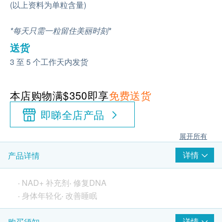
(以上资料为单粒含量)
*每天只需一粒留住美丽时刻*
送货
3 至 5 个工作天内发货
本店购物满$350即享
免费送货
即睇全店产品
展开所有
详情
产品详情
‧ NAD+ 补充剂‧ 修复DNA
‧ 身体年轻化‧ 改善睡眠
详情
购买须知