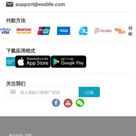
support@esdlife.com
营养重要性和广泛的生理效应,使它在抗衰老、抗焱、
活易有权拒绝接受该订单，并且会于送货前透过电
抗氧化和维持大脑健康方面有着神奇功效。 PQQ必须
话或电邮通知顾客再作安排。
付款方法
依靠饮食或补充来满足人体的需要。 NMN与PQQ可
转
以加强抗衰效果,更好地维持人体年轻化,效用更持久。
保用：
帐
货品质量保证，于顾客收到产品当日起计，食用期
灵芝孢子采用最新破壁技术。破壁率高达99%,保存灵
应最少有6个月或以上。
下载应用程式
芝孢子内活性成份,启动细胞抗氧牌障,守护身体年轻
化,令延缓衰老机制更全面。
退换条款：
有研究发现NMN结合破壁灵芝的抗衰老功效,比单—
当顾客收取已订购之货品时，有责任检查货品是否
NMN更为优胜:因为加入了破壁灵芝的NMN配方能有
有损毁情况，一经确认签收，恕不接受退换。
关注我们
效地发挥协同作用,让细胞免受到氧化剂破坏。 继而对
退换产品必须包装完整，如退换之产品有任何残缺
细胞内的DNA形成保护,达致修复DNA的作用。
订阅
或过期退回，供应商有权不受理。
如有其他损坏或遗漏查询，顾客必须保留有效收据
反式白藜芦醇与NMN
正本，并于送货后3个工作天内按下列方式联络 炜
细胞中的NMN利用转化酶NMNAT1,转化为NAD+而超
芝有限公司 客户服务部跟进。
强抗氧化物白藜芦醇(Resveratrol}能活化NMINATI转
电邮: info@waysalif.com
化酶,促进NMN转化成NAD+
查询热线： 5195 0859
商户合作 / 加盟