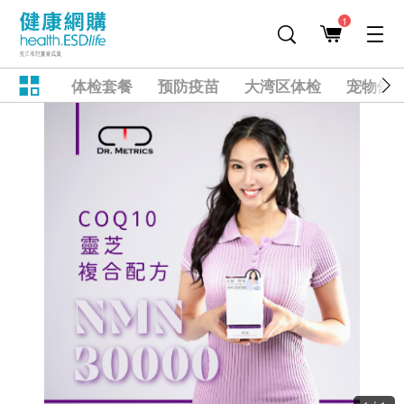
1
体检套餐
预防疫苗
大湾区体检
宠物健