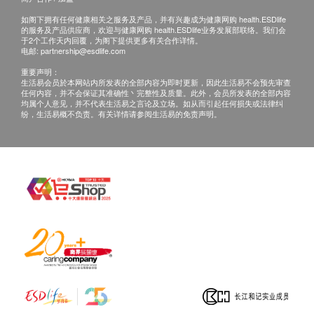
研究发现以白藜芦醇培养细胞,能增加星形胶质细胞和
如阁下拥有任何健康相关之服务及产品，并有兴趣成为健康网购 health.ESDlife
神经细胞内的NAD+水平达五倍。
的服务及产品供应商，欢迎与健康网购 health.ESDlife业务发展部联络。我们会
于2个工作天内回覆，为阁下提供更多有关合作详情。
植物中的白藜芦醇一半是顺式(Cis)、另一半是反式
电邮:
partnership@esdlife.com
(Trans);反式白藜芦醇较为稳定、生物可利用性
重要声明：
(bicavailability)亦较高,很多研究及临床都以反式为目
生活易会员於本网站内所发表的全部内容为即时更新，因此生活易不会预先审查
任何内容，并不会保证其准确性丶完整性及质量。此外，会员所发表的全部内容
标;所以反式白藜芦醇是补充剂的最佳选择。
均属个人意见，并不代表生活易之言论及立场。如从而引起任何损失或法律纠
纷，生活易概不负责。有关详情请参阅生活易的免责声明。
哈佛教授建议白藜芦醇结合NMN强效逆龄令抗衰老功
效加乘。
葡萄籽精华与NMN
NMN是烟醯胺磷酸核糖转移酶(NAMPT) 调控反应的
重要产物,增加NAMPT产量亦能产生更多NMN
葡萄籽精华原花青素(OPC) 可显著上调视网膜色素上
皮细胞中NAMPT,生成NMN促进NAD+的产生;网膜色
素上皮细胞中NAD+含量增加可更有效逆转细胞衰老,
有助于减缓视网膜退行性的问题。
消除体内有害自由基,形成细胞抗氧保护屏障加强心血