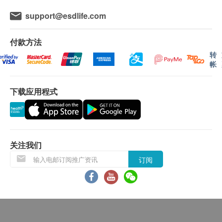
3360)。
喷涂手部，随身物品及。经常接触物件，如门柄、
support@esdlife.com
升降机按钮、玩具等。
送货条款:
订单确认后将于 4 个工作天内安排送货，送货时间
适合场所及建议使用次数
付款方法
为上午 9 时至下午 6 时。
家居、办公室、汽车: 每月一次
转
帐
不排除运送时间会因节日而有所影响。当八号烈风
学校、幼稚园、医院、老人院、酒店等: 每周一次
讯号悬挂或黑色暴雨警告生效时，送货服务时间将
公众地方、商场: 每日一次
下载应用程式
会延迟。农历初一、初二及初三均会休息(不提供
手部、衣服、出街物品: 经常喷
送货)，敬请留意。
** 非酒精，不伤皮肤**
所有订单须视乎相关货品的供应情况再作最后确
认。倘若健康网购health.ESDlife未能提供任何订
喷涂方法
单上的货品，健康网购health.ESDlife有权拒绝接
使用前上下摇匀(10次以上)。每次按3至5下喷头，
关注我们
受该订单，并且会于送货前透过电话或电邮通知顾
距离表面15至30 厘米均匀喷涂。
订阅
客再作安排。
产品保养条款
由购买日期计，保用一年。
另外请出示经销商发出的发票或收据。