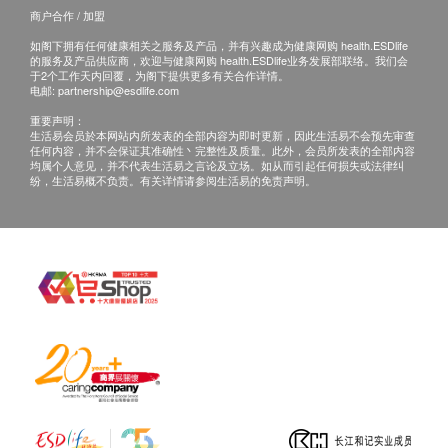
商户合作 / 加盟
在正常的使用环境下，保修产品的材料品质合符出
如阁下拥有任何健康相关之服务及产品，并有兴趣成为健康网购 health.ESDlife
厂时之品管规格。
的服务及产品供应商，欢迎与健康网购 health.ESDlife业务发展部联络。我们会
于2个工作天内回覆，为阁下提供更多有关合作详情。
电邮:
partnership@esdlife.com
重要声明：
不纳入保用的范围：
生活易会员於本网站内所发表的全部内容为即时更新，因此生活易不会预先审查
任何内容，并不会保证其准确性丶完整性及质量。此外，会员所发表的全部内容
产品在正常使用情况下自然的耗损
均属个人意见，并不代表生活易之言论及立场。如从而引起任何损失或法律纠
定期检查/更换及清洗滤芯
纷，生活易概不负责。有关详情请参阅生活易的免责声明。
产品的包装及运输费用
导致保用失效的范围
将产品放置于不适当的环境下
超载该产品所能承受的限定能力或所能接受的运作
环境
产品曾被非康盛商贸有限公司修理或安装
在安装及使用时，不依照使用说明的指示所引致之
人为损坏或使用不当