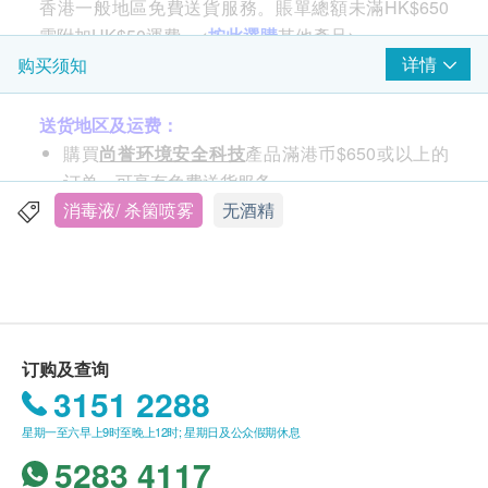
香港一般地區免費送貨服務。賬單總額未滿HK$650
需附加HK$50運費。<
按此選購
其他產品>
详情
购买须知
主要成份
送货地区及运费：
Eucalyptus leaves Extraction，Chitosan，去离子
購買
尚誉环境安全科技
產品滿港币$650或以上的
水。
订单，可享有免费送货服务。
港币$650以下的订单，将收取$50 运费。
消毒液/ 杀箘喷雾
无酒精
产品特点
送货服务仅限于香港地区 (不包括离岛、边境禁
抗病毒(Virus)：2003 SASR, 强毒性禽流感、乙型
区、没有升降机设备之收货地点)。
肝炎、甲型流感、HIV病毒、病毒(疱疹)、丙型肝
不接受邮政信箱地址。
炎、轮状病毒、诺沃克病毒。
无论任何金额，所有送往特别地区之订单亦需附加
抗病菌(Pathogenic Bacteria)：出血性大肠杆菌、
费用，并由送货员收取：
沙门氏菌、抗药性金黄葡萄球菌、大肠杆菌、霍乱
订购及查询
马湾：$300
弧菌、弯曲杆菌、退伍军人菌、绿脓杆菌。
3151 2288
愉景湾：$500
天然安全，抗菌性高，效用长达6个月。
星期一至六早上9时至晚上12时; 星期日及公众假期休息
离岛，汽车不能直达或没有升降机设备之地点
5283 4117
请先联络尚誉环境安全科技查询 (电话:3702-
使用对象