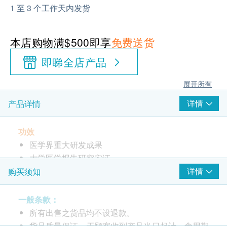
1 至 3 个工作天内发货
本店购物满$500即享
免费送货
即睇全店产品
展开所有
详情
产品详情
功效
医学界重大研发成果
大学医学报告研究实证
或有助对稳定血糖
详情
购买须知
提高免疫力，促进伤口愈合， 抗炎， 抗菌，抗病
毒等效用出众
一般条款：
所有出售之货品均不设退款。
适合人士
货品质量保证，于顾客收到产品当日起计，食用期