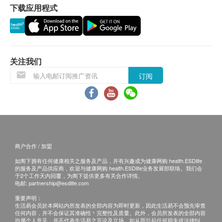
下载应用程式
退换条款：
当顾客收取已订购之货品时，有责任检查货品是否
有损毁情况，一经确认签收，恕不接受退换。
退换产品必须包装完整，如退换之产品有任何残缺
关注我们
或过期退回，供应商有权不受理。
订阅
如有其他损坏或遗漏查询，顾客必须保留有效收据
正本，并于送货后3个工作天内按下列方式联络
ELXR Lab 客户服务部跟进。
电邮：marketing@elxr-lab.com
商户合作 / 加盟
如阁下拥有任何健康相关之服务及产品，并有兴趣成为健康网购 health.ESDlife
的服务及产品供应商，欢迎与健康网购 health.ESDlife业务发展部联络。我们会
于2个工作天内回覆，为阁下提供更多有关合作详情。
电邮:
partnership@esdlife.com
重要声明：
生活易会员於本网站内所发表的全部内容为即时更新，因此生活易不会预先审查
任何内容，并不会保证其准确性丶完整性及质量。此外，会员所发表的全部内容
均属个人意见，并不代表生活易之言论及立场。如从而引起任何损失或法律纠