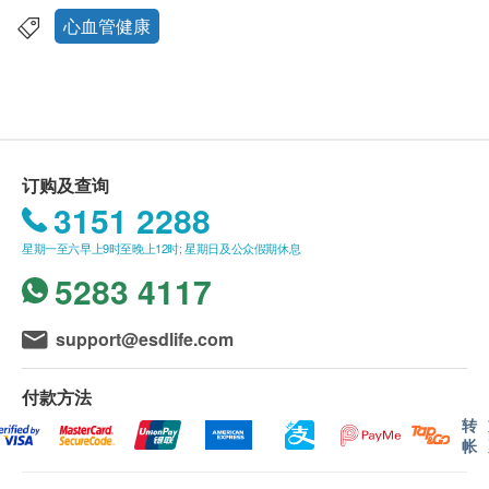
血糖高，手术后康复，提高免疫能力，重症治疗后调
应最少有12个月或以上。
心血管健康
理身体
此产品由 Trade In Limited 提供。
如有任何争议，Trade In Limited 及 健康网购
服用方法
health. ESDlife保留最终决议权。
每天两粒, 晚上服用更佳
送货条款：
订购及查询
成份
购买产品总额满HK$500，即可享本地免费送货服
3151 2288
皇家鳄鱼血清精华
务。 账单总额未满HK$500需附加HK$30运费。
星期一至六早上9时至晚上12时; 星期日及公众假期休息
我们将于确定订单后1-3个工作天内安排发货。
5283 4117
不排除运送时间会因节日而有所影响。 当八号烈
风讯号悬挂或黑色暴雨警告生效时，送货服务时间
将会延迟。
support@esdlife.com
所有订单须视乎相关货品的供应情况再作最后确
认。 倘若健康网购health. ESDlife未能提供任何订
付款方法
单上的货品，健康网购health. ESDlife有权拒绝接
转
帐
受该订单，并且会于送货前透过电话或电邮通知顾
客再作安排。