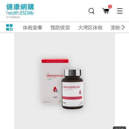
1
体检套餐
预防疫苗
大湾区体检
宠物健