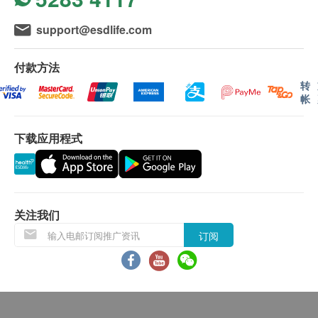
附加HK$40运费。
成份
离岛及偏远地区不设上门送货，只限于顺丰智能柜
support@esdlife.com
水解胶原蛋白、透明质酸、镁、维他命C、B1、B2、
取件。
B6
我们将于确定订单后3个工作天内安排发货。
付款方法
不排除运送时间会因节日而有所影响。当八号烈风
转
帐
讯号悬挂或黑色暴雨警告生效时，送货服务时间将
会延迟。
下载应用程式
所有订单须视乎相关货品的供应情况再作最后确
认。倘若健康网购health.ESDlife未能提供任何订
单上的货品，健康网购health.ESDlife有权拒绝接
受该订单，并且会于送货前透过电话或电邮通知顾
客再作安排。
关注我们
订阅
退换条款：
当顾客收取已订购之货品时，有责任检查货品是否
有损毁情况，一经确认签收，恕不接受退换。