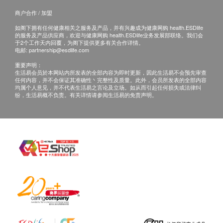
退换产品必须包装完整，如退换之产品有任何残缺
商户合作 / 加盟
或过期退回，供应商有权不受理。
如阁下拥有任何健康相关之服务及产品，并有兴趣成为健康网购 health.ESDlife
如有其他损坏或遗漏查询，顾客必须保留有效收据
的服务及产品供应商，欢迎与健康网购 health.ESDlife业务发展部联络。我们会
正本，并于送货后3个工作天内按下列方式联络 康
于2个工作天内回覆，为阁下提供更多有关合作详情。
电邮:
partnership@esdlife.com
研药业 客户服务部跟进。
重要声明：
电邮: cs@fullhealth.store
生活易会员於本网站内所发表的全部内容为即时更新，因此生活易不会预先审查
任何内容，并不会保证其准确性丶完整性及质量。此外，会员所发表的全部内容
均属个人意见，并不代表生活易之言论及立场。如从而引起任何损失或法律纠
纷，生活易概不负责。有关详情请参阅生活易的免责声明。