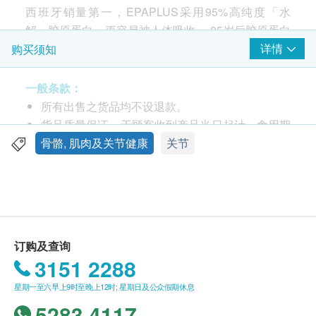
西班牙销量第一，EPAPLUS采用95%高纯度「水
解」胶原蛋白，更容易被人体吸收。 25岁后胶原蛋白
会加速流失，研究发现每天补充5克胶原蛋白有助保
详情
购买须知
湿及改善肌肤弹性；而补充10克胶原蛋白则可促进软
骨生成，改善关节健康。
一般条款：
透明质酸：双效滋润肌肤、润滑关节
所有出售之货品均不设退款。
镁、维他命C、B1、B2、B6：促进蛋白质转化，
货品质量保证，于顾客收到产品当日起计，食用期
助神经系统运作，改善疲劳
应最少有6个月或以上，特别标示到期日除外
骨骼, 肌肉及关节健康
关节
含一型和二型胶原蛋白，针对皮肤，关节和骨骼
此产品由 Full Health Medical Ltd. 提供。
水解胶原蛋白体积细小(3,000-5,000Da), 更容吸收
如有任何争议，Full Health Medical Ltd. 及 健康网
购health.ESDlife保留最终决议权。
适合人士
适合经常运动劳损、关节疼痛僵硬、皮肤干燥欠缺弹
订购及查询
性、更年期人士
送货条款：
3151 2288
购买 Equazen 佳健素 / Lacteol 力多尔 / Yiling 以
服用方法
星期一至六早上9时至晚上12时; 星期日及公众假期休息
岭药业 / Epaplus 骨乐乐 产品总额满HK$500，即
每天一匙，加进250毫升的水或其他饮料
5283 4117
可享本地免费送货服务。账单总额未满HK$500需