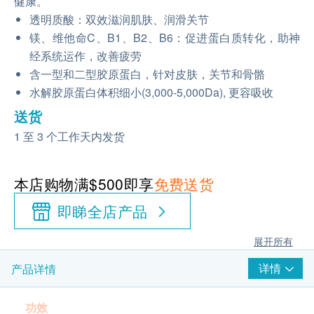
健康。
透明质酸：双效滋润肌肤、润滑关节
镁、维他命C、B1、B2、B6：促进蛋白质转化，助神
经系统运作，改善疲劳
含一型和二型胶原蛋白，针对皮肤，关节和骨骼
水解胶原蛋白体积细小(3,000-5,000Da), 更容吸收
送货
1 至 3 个工作天内发货
本店购物满$500即享
免费送货
即睇全店产品
展开所有
详情
产品详情
功效