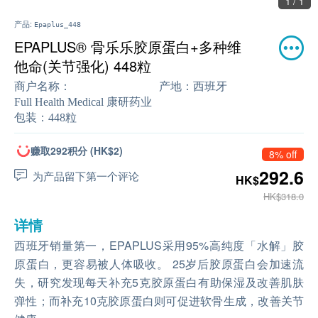
1 / 1
产品:
Epaplus_448
EPAPLUS® 骨乐乐胶原蛋白+多种维
他命(关节强化) 448粒
商户名称：
产地：
西班牙
Full Health Medical 康研药业
包装：
448粒
赚取292积分 (HK$2)
8% off
292.6
为产品留下第一个评论
HK$
HK$318.0
详情
西班牙销量第一，EPAPLUS采用95%高纯度「水解」胶
原蛋白，更容易被人体吸收。 25岁后胶原蛋白会加速流
失，研究发现每天补充5克胶原蛋白有助保湿及改善肌肤
弹性；而补充10克胶原蛋白则可促进软骨生成，改善关节