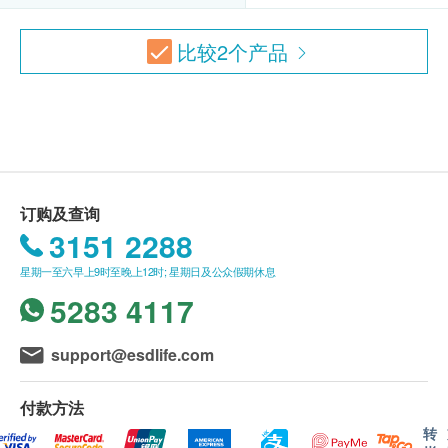
紅血球平均體積
本服务/产品由商户提供。生活易【健康网购
红血球平均红蛋白
比较
2
个产品
health.ESDlife】并没有经营或提供本服务/产品。
红血球分布寛度
有关此服务/产品的错漏或延误，或因使用此服务/
白血球
产品而引致的损失、损害、受伤或法律诉讼，健康
嗜中性白血球百份比
网购health.ESDlife概不负责。一切有关的索偿或
淋巴球百份比
查询，须向提供服务之体检中心或商户提出。
单核白血球百份比
嗜酸性白血球百份比
订购及查询
嗜碱性白血球百份比
3151 2288
中性粒细胞
淋巴白血球
星期一至六早上9时至晚上12时; 星期日及公众假期休息
单核细胞
5283 4117
嗜酸性粒细胞
嗜碱性粒细胞
support@esdlife.com
血小板数目
平均血红蛋白浓度
付款方法
转
泌尿情况