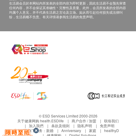
生活易会员於本网站内所发表的全部内容为即时更新，因此生活易不会预先审查
任何内容，并不会保证其准确性丶完整性及质量。此外，会员所发表的全部内容
由注册中医师或注册营养师提供详细的体质及饮食营养
均属个人意见，并不代表生活易之言论及立场。如从而引起任何损失或法律纠
纷，生活易概不负责。有关详情请参阅生活易的免责声明。
咨询服务，包括体重评估、饮食评估，针对检查结果而
设计个人化的饮食建议，使健康问题可以得到显著的改
善
痛风
尿酸
报告
医生讲解报告
© ESD Services Limited 2000-2026
关于健康网购 health.ESDlife
商户合作 / 加盟
联络我们
加入我們
条款及细则
隐私声明
免责声明
生活易旗下业务：
新婚
Anniversary
家庭
healthyD
健康网购
Digital Solutions