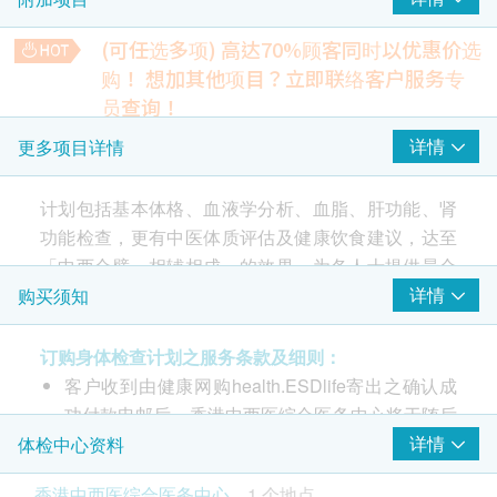
总胆固醇
高密度胆固醇
(可任选多项) 高达70%顾客同时以优惠价选
低密度胆固醇
购！
想加其他项目？立即联络客户服务专
总及高密度胆固醇比例
员查询！
甘油三酯
梅毒血清试验
详情
更多项目详情
250.0
糖尿
HK$
计划包括基本体格、血液学分析、血脂、肝功能、肾
空腹血糖
胸肺X光
功能检查，更有中医体质评估及健康饮食建议，达至
*此项目或需另约日期到中心进行检查
肝功能
480.0
HK$
「中西合璧、相辅相成」的效果，为各人士提供最合
适的预防和养生。
详情
购买须知
总胆红素
糖化血色素
直接胆红素
340.0
HK$
订购身体检查计划之服务条款及细则：
有别于坊间一般单纯以西医做主导的健康检查，本中
间接胆红素
谷丙转氨酵酶
客户收到由健康网购health.ESDlife寄出之确认成
心引入中西结合的健康检查计划。秉承中西医学的医
抗穆勒氏贺尔蒙检查
谷草转氨酶
AMH（抗苗勒激素）是一种由卵巢内的小卵泡所产生的激素，
功付款电邮后，香港中西医综合医务中心将于随后
疗理念，以「中医辨证」、「西医辨病」的医疗原
是卵巢功能的重要指标，用来预测卵巢中卵泡的库存量。
碱性磷酸酶
1-2个工作天办公时间内，致电客户预约身体检查
详情
体检中心资料
则，取长补短，达至相辅相成的效果。
1,200.0
HK$
总蛋白质
的时间及地点。客户亦可致电查询或在订单确认后
此计划包括基本体格、血液学分析、血脂、肝功能、
香港中西医综合医务中心
1 个地点
白蛋白