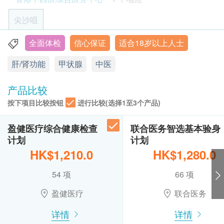
1个工作天致电该中心预约。
肾功能等健康检查。再加上由注册中医师提供的「中
球蛋白
客户必须于预约当天出示身份证及列印订购确认信
医体质评估+ 健康饮食建议」，糅合中西医疗概念，
尖沙咀
丙种谷氨基转移酵素
以确认身份。
为各类人士提供全面的中西结合健康风险评估。
验身过程由医护人员主理。
一般西医的身体检查，是根据化验报告而作出的建议
全面体检
信心保证
适合18岁以上人士
肾功能
香港九龙尖沙咀堪富利士道8号格兰中心7楼701-2室 (港铁
如由注册西医解释报告，须额外加 $350诊金。
及提供相应的治疗方法。而中医是以阴阳五行作为理
A2 出口)
肝/肾功能
甲状腺
中医
钠
健康检查计划不适用于星期日及公众假期 。
论基础。中医学说中素有「治未病」的概念。 「治未
显示地图
钾
健康检查计划有效期为6个月，客户必须于6个月内
病」意思是治未来的病，一是预防疾病，二是治疗疾
产品比较
氯化物
(由确认付款日期起计)接受有关检查，逾期作废。
病。中医透过望、闻、问、切，了解体质，治疗以
西医
按下项目比较按钮
肌酸酐
进行比较(选择1至3个产品)
星期一至五: 9:30a.m. – 7:30p.m.
订购一经确认，不设更改已订购的计划，转让给第
「扶正」调养为特色，令人体功能平衡协调，从而提
碳酸盐
星期六: 9:30a.m. – 2:00p.m.
三者及／或退款。
升抵抗力，减少疾病。再配合健康饮食及生活建议，
星期日及公众假期: 休息
盈健医疗综合健康检查
联合医务智选基本验身
如有争议，健康网购health.ESDlife保留最后决定
从根本着手，令生活更健康。
甲状腺
计划
计划
权。
中医
HK$1,210.0
HK$1,280.0
促甲状腺激素
所有健康检查并非作为医务诊断或治疗用途。
星期一至五(星期三除外): 9:30a.m. – 12:00p.m.
星期三: 11:00a.m. – 7:30p.m.
54 项
66 项
血液检查
星期六: 9:30a.m. – 2:00p.m.
免责声明：
星期日及公众假期: 休息
盈健医疗
联合医务
所有健康检查/服务并非作为医务诊断或治疗用
红血球计数
途。当阁下身体健康出现任何疾病征兆时，应立即
血红蛋白
详情
详情
红血球压积量
咨询有认可资格的医生，作出诊断及治疗。