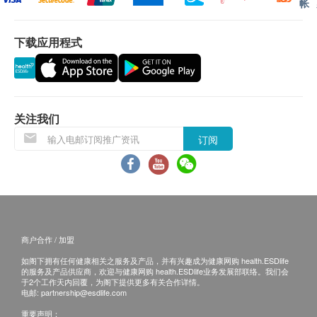
帐
小便颜色
小便清浊度
下载应用程式
小便比重
小便酸碱度
小便尿糖
小便蛋白定量
关注我们
小便胆红素定性
订阅
小便尿胆原定性
血红蛋白定性
小便酮
小便亚硝酸盐
小便红细胞
小便白细胞
商户合作 / 加盟
小便细菌
如阁下拥有任何健康相关之服务及产品，并有兴趣成为健康网购 health.ESDlife
小便上皮细胞
的服务及产品供应商，欢迎与健康网购 health.ESDlife业务发展部联络。我们会
于2个工作天内回覆，为阁下提供更多有关合作详情。
电邮:
partnership@esdlife.com
饮食建议
重要声明：